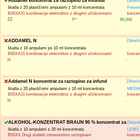
Addamel koncentrat za raztopino za infundir
Zdravil
škatla z 20 plastičnimi ampulami z 10 ml koncentrata
Fresen
B05XA31 kombinacije elektrolitov z drugimi učinkovinami
koncent
ZZ
P*
80,84€
ADDAMEL N
Zdravil
škatla z 10 ampulami po 10 ml koncentrata
B05XA31 kombinacije elektrolitov z drugimi učinkovinami
koncent
H
-
Addamel N koncentrat za raztopino za infund
Zdravil
škatla z 20 plastičnimi ampulami z 10 ml koncentrata
MEDIAS
B05XA31 kombinacije elektrolitov z drugimi učinkovinami
koncent
H
-
ALKOHOL-KONZENTRAT BRAUN 95 % koncentrat za
Zdravi
škatla z 10 ampulami z 20 ml koncentrata
LENIS 
B05XX Drugi dodatki intravenskim raztopinam
koncent