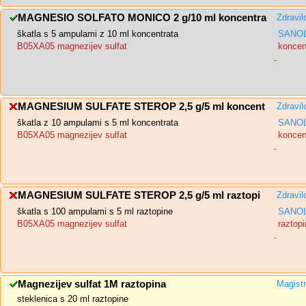
MAGNESIO SOLFATO MONICO 2 g/10 ml koncentra
Zdravil
škatla s 5 ampulami z 10 ml koncentrata
SANOL
B05XA05 magnezijev sulfat
koncent
-
MAGNESIUM SULFATE STEROP 2,5 g/5 ml koncent
Zdravil
škatla z 10 ampulami s 5 ml koncentrata
SANOL
B05XA05 magnezijev sulfat
koncent
-
MAGNESIUM SULFATE STEROP 2,5 g/5 ml raztopi
Zdravil
škatla s 100 ampulami s 5 ml raztopine
SANOL
B05XA05 magnezijev sulfat
raztopi
-
Magnezijev sulfat 1M raztopina
Magistr
steklenica s 20 ml raztopine