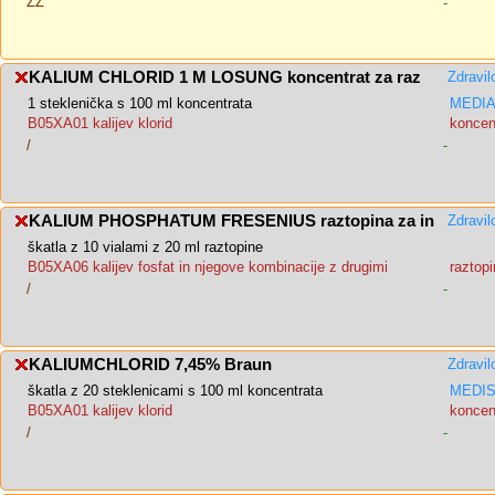
ZZ
-
KALIUM CHLORID 1 M LOSUNG koncentrat za raz
Zdravil
1 steklenička s 100 ml koncentrata
MEDIAS
B05XA01 kalijev klorid
koncent
/
-
KALIUM PHOSPHATUM FRESENIUS raztopina za in
Zdravil
škatla z 10 vialami z 20 ml raztopine
B05XA06 kalijev fosfat in njegove kombinacije z drugimi
raztopi
/
-
KALIUMCHLORID 7,45% Braun
Zdravil
škatla z 20 steklenicami s 100 ml koncentrata
MEDIS,
B05XA01 kalijev klorid
koncent
/
-