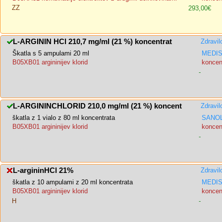
ZZ
293,00€
L-ARGININ HCl 210,7 mg/ml (21 %) koncentrat
Zdravil
Škatla s 5 ampulami 20 ml
MEDIS,
B05XB01 argininijev klorid
koncent
-
L-ARGININCHLORID 210,0 mg/ml (21 %) koncent
Zdravil
škatla z 1 vialo z 80 ml koncentrata
SANOL
B05XB01 argininijev klorid
koncent
-
L-argininHCl 21%
Zdravil
škatla z 10 ampulami z 20 ml koncentrata
MEDIS,
B05XB01 argininijev klorid
koncent
H
-