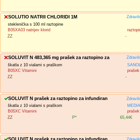
SOLUTIO NATRII CHLORIDI 1M
Zdravil
steklenička s 100 ml raztopine
B05XA03 natrijev klorid
raztopi
ZZ
-
SOLUVIT N 483,365 mg prašek za raztopino za
Zdravil
škatla z 10 vialami s praškom
SANOL
B05XC Vitamini
prašek 
ZZ
-
SOLUVIT N prašek za raztopino za infundiran
Zdravil
škatla z 10 vialami s praškom
MEDIAS
B05XC Vitamini
prašek 
ZZ
P*
65,44€
SOLUVIT N prašek za raztopino za infundiran
Zdravil