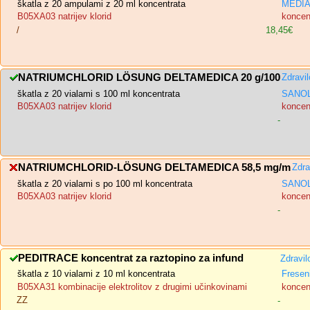
škatla z 20 ampulami z 20 ml koncentrata
MEDIAS
B05XA03 natrijev klorid
koncent
/
18,45€
NATRIUMCHLORID LÖSUNG DELTAMEDICA 20 g/100
Zdravi
škatla z 20 vialami s 100 ml koncentrata
SANOL
B05XA03 natrijev klorid
koncent
-
NATRIUMCHLORID-LÖSUNG DELTAMEDICA 58,5 mg/m
Zdra
škatla z 20 vialami s po 100 ml koncentrata
SANOL
B05XA03 natrijev klorid
koncent
-
PEDITRACE koncentrat za raztopino za infund
Zdravil
škatla z 10 vialami z 10 ml koncentrata
Fresen
B05XA31 kombinacije elektrolitov z drugimi učinkovinami
koncent
ZZ
-