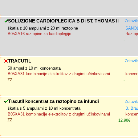
SOLUZIONE CARDIOPLEGICA B DI ST. THOMAS II
Zdravil
škatla z 10 ampulami z 20 ml raztopine
SANOL
B05XA16 raztopine za kardioplegijo
Raztopi
-
TRACUTIL
Zdravil
50 ampul z 10 ml koncentrata
B05XA31 kombinacije elektrolitov z drugimi učinkovinami
koncent
ZZ
-
Tracutil koncentrat za raztopino za infundi
Zdravil
škatla s 5 ampulami z 10 ml koncentrata
B. Bra
B05XA31 kombinacije elektrolitov z drugimi učinkovinami
koncent
ZZ
12,98€