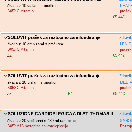
škatla z 10 vialami s praškom
PHARM
B05XC Vitamini
prašek 
65,44€
SOLUVIT prašek za raztopino za infundiranje
Zdravil
škatla z 10 ampulami s praškom
LENIS 
B05XC Vitamini
prašek 
ZZ
65,44€
SOLUVIT prašek za raztopino za infundiranje
Zdravil
škatla z 10 vialami s praškom
MEDIAS
B05XC Vitamini
prašek 
ZZ
P*
65,44€
SOLUZIONE CARDIOPLEGICA A DI ST. THOMAS II
Zdravil
škatla z 20 vrečkami s 480 ml raztopine
SANOL
B05XA16 raztopine za kardioplegijo
Raztopi
-