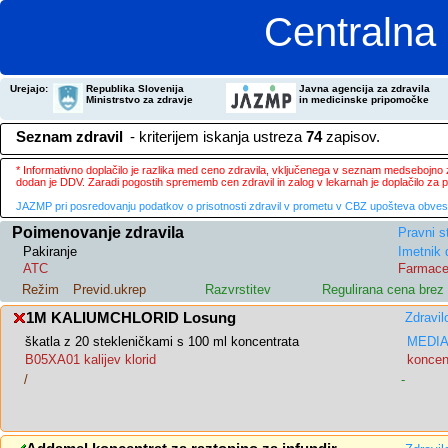
Centralna 
Urejajo:
Republika Slovenija
Javna agencija za zdravila
Ministrstvo za zdravje
in medicinske pripomočke
Seznam zdravil
- kriterijem iskanja ustreza
74
zapisov.
* Informativno doplačilo je razlika med ceno zdravila, vključenega v seznam medsebojno za
dodan je DDV. Zaradi pogostih sprememb cen zdravil in zalog v lekarnah je doplačilo za
JAZMP pri posredovanju podatkov o prisotnosti zdravil v prometu v CBZ upošteva obvestila
Poimenovanje zdravila
Pravni s
Pakiranje
Imetnik 
ATC
Farmace
Režim
Previd.ukrep
Razvrstitev
Regulirana cena bre
1M KALIUMCHLORID Losung
Zdravil
škatla z 20 stekleničkami s 100 ml koncentrata
MEDIAS
B05XA01 kalijev klorid
koncent
/
-