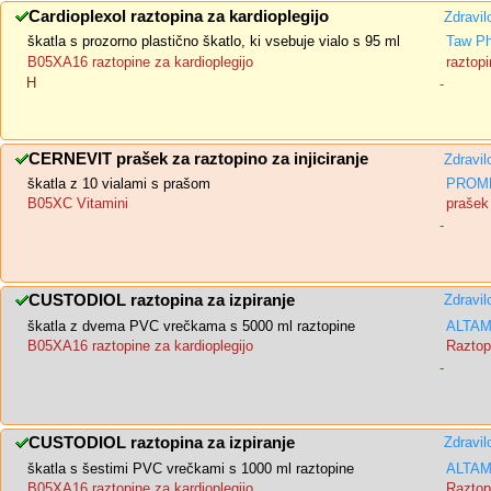
Cardioplexol raztopina za kardioplegijo
Zdravil
škatla s prozorno plastično škatlo, ki vsebuje vialo s 95 ml
Taw Ph
B05XA16 raztopine za kardioplegijo
raztopi
H
-
CERNEVIT prašek za raztopino za injiciranje
Zdravil
škatla z 10 vialami s prašom
PROME
B05XC Vitamini
prašek 
-
CUSTODIOL raztopina za izpiranje
Zdravil
škatla z dvema PVC vrečkama s 5000 ml raztopine
ALTAM
B05XA16 raztopine za kardioplegijo
Raztopi
-
CUSTODIOL raztopina za izpiranje
Zdravil
škatla s šestimi PVC vrečkami s 1000 ml raztopine
ALTAM
B05XA16 raztopine za kardioplegijo
Raztopi