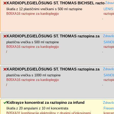
KARDIOPLEGIELÖSUNG ST. THOMAS BICHSEL razto
Zdrav
škatla z 12 plastičnimi vrečkami s 500 ml raztopine
LENIS 
B05XA16 raztopine za kardioplegijo
raztopi
-
KARDIOPLEGIELÖSUNG ST. THOMAS raztopina za
Zdravil
plastična vrečka s 500 ml raztopine
SANOL
B05XA16 raztopine za kardioplegijo
raztopi
/
-
KARDIOPLEGIELÖSUNG ST. THOMAS raztopina za
Zdravil
plastična vrečka s 1000 ml raztopine
SANOL
B05XA16 raztopine za kardioplegijo
raztopi
/
-
Kidtrayze koncentrat za raztopino za infund
Zdravil
škatla z 20 ampulami z 10 ml koncentrata
Fresen
B05XA31 kombinacije elektrolitov z drugimi učinkovinami
koncent