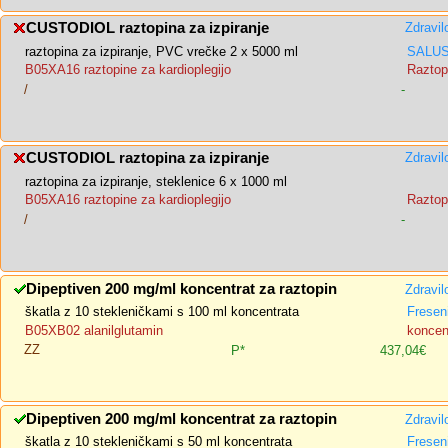
CUSTODIOL raztopina za izpiranje
Zdravil
raztopina za izpiranje, PVC vrečke 2 x 5000 ml
SALUS,
B05XA16 raztopine za kardioplegijo
Raztopi
/
-
CUSTODIOL raztopina za izpiranje
Zdravil
raztopina za izpiranje, steklenice 6 x 1000 ml
B05XA16 raztopine za kardioplegijo
Raztopi
/
-
Dipeptiven 200 mg/ml koncentrat za raztopin
Zdravil
škatla z 10 stekleničkami s 100 ml koncentrata
Fresen
B05XB02 alanilglutamin
koncent
ZZ
P*
437,04€
Dipeptiven 200 mg/ml koncentrat za raztopin
Zdravil
škatla z 10 stekleničkami s 50 ml koncentrata
Fresen