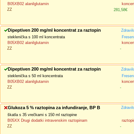
B05XB02 alanilglutamin
koncent
ZZ
281,58€
Dipeptiven 200 mg/ml koncentrat za raztopin
Zdravil
steklenička s 100 ml koncentrata
Fresen
B05XB02 alanilglutamin
koncent
ZZ
-
Dipeptiven 200 mg/ml koncentrat za raztopin
Zdravil
steklenička s 50 ml koncentrata
Fresen
B05XB02 alanilglutamin
koncent
ZZ
-
Glukoza 5 % raztopina za infundiranje, BP B
Zdravil
škatla s 35 vrečkami s 150 ml raztopine
B05XX Drugi dodatki intravenskim raztopinam
raztopi
ZZ
-