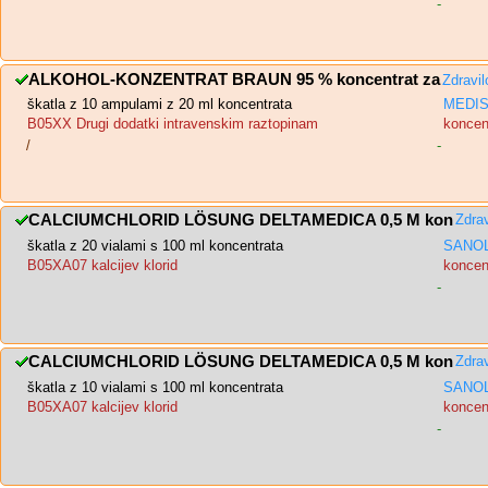
-
ALKOHOL-KONZENTRAT BRAUN 95 % koncentrat za
Zdravi
škatla z 10 ampulami z 20 ml koncentrata
MEDIS,
B05XX Drugi dodatki intravenskim raztopinam
koncent
/
-
CALCIUMCHLORID LÖSUNG DELTAMEDICA 0,5 M kon
Zdra
škatla z 20 vialami s 100 ml koncentrata
SANOL
B05XA07 kalcijev klorid
koncent
-
CALCIUMCHLORID LÖSUNG DELTAMEDICA 0,5 M kon
Zdra
škatla z 10 vialami s 100 ml koncentrata
SANOL
B05XA07 kalcijev klorid
koncent
-