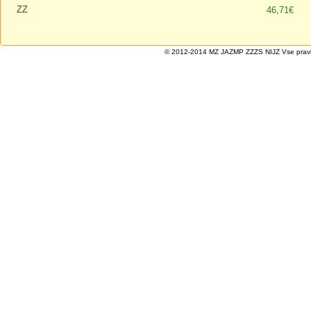
ZZ
46,71€
© 2012-2014 MZ JAZMP ZZZS NIJZ Vse pravice 