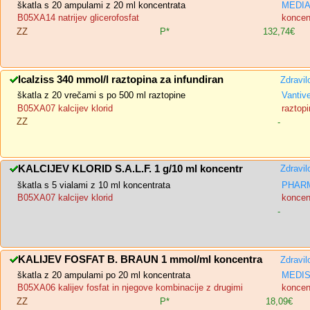
škatla s 20 ampulami z 20 ml koncentrata
MEDIAS
B05XA14 natrijev glicerofosfat
koncent
ZZ
P*
132,74€
Icalziss 340 mmol/l raztopina za infundiran
Zdravil
škatla z 20 vrečami s po 500 ml raztopine
Vantiv
B05XA07 kalcijev klorid
raztopi
ZZ
-
KALCIJEV KLORID S.A.L.F. 1 g/10 ml koncentr
Zdravil
škatla s 5 vialami z 10 ml koncentrata
PHARM
B05XA07 kalcijev klorid
koncent
-
KALIJEV FOSFAT B. BRAUN 1 mmol/ml koncentra
Zdravil
škatla z 20 ampulami po 20 ml koncentrata
MEDIS,
B05XA06 kalijev fosfat in njegove kombinacije z drugimi
koncent
ZZ
P*
18,09€