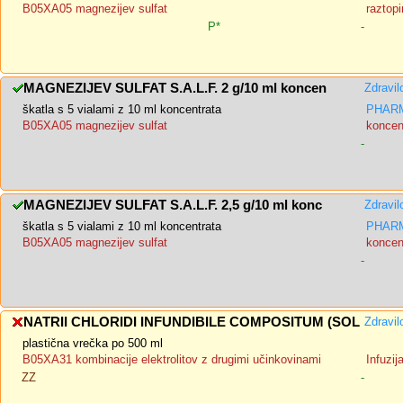
B05XA05 magnezijev sulfat
raztopi
P*
-
MAGNEZIJEV SULFAT S.A.L.F. 2 g/10 ml koncen
Zdravil
škatla s 5 vialami z 10 ml koncentrata
PHARM
B05XA05 magnezijev sulfat
koncent
-
MAGNEZIJEV SULFAT S.A.L.F. 2,5 g/10 ml konc
Zdravil
škatla s 5 vialami z 10 ml koncentrata
PHARM
B05XA05 magnezijev sulfat
koncent
-
NATRII CHLORIDI INFUNDIBILE COMPOSITUM (SOL
Zdravil
plastična vrečka po 500 ml
B05XA31 kombinacije elektrolitov z drugimi učinkovinami
Infuzij
ZZ
-