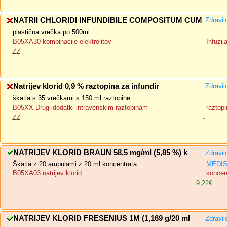
NATRII CHLORIDI INFUNDIBILE COMPOSITUM CUM
Zdravil
plastična vrečka po 500ml
B05XA30 kombinacije elektrolitov
Infuzij
ZZ
-
Natrijev klorid 0,9 % raztopina za infundir
Zdravil
škatla s 35 vrečkami s 150 ml raztopine
B05XX Drugi dodatki intravenskim raztopinam
raztopi
ZZ
-
NATRIJEV KLORID BRAUN 58,5 mg/ml (5,85 %) k
Zdravil
Škatla z 20 ampulami z 20 ml koncentrata
MEDIS,
B05XA03 natrijev klorid
koncent
9,22€
NATRIJEV KLORID FRESENIUS 1M (1,169 g/20 ml
Zdravil