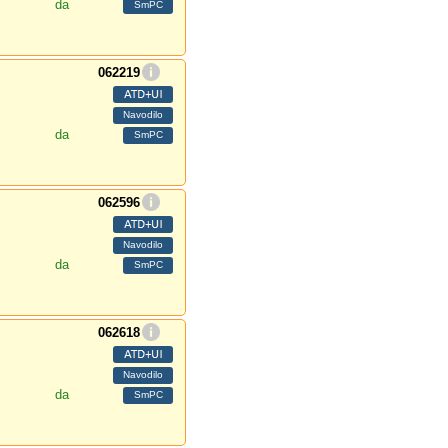
da
062219
da
062596
da
062618
da