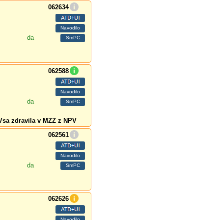
062634
da
062588
da
Vsa zdravila v MZZ z NPV
062561
da
062626