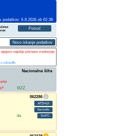
v podatkov: 6.8.2026 ob 02:38
štitut
avje
 njegovo najvišjo priznano vrednostjo;
o zdravilih.
Nacionalna šifra
ivno
lo*
MZZ
062286
da