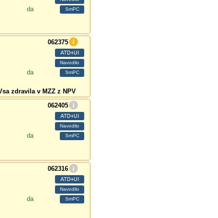
da
062375
da
Vsa zdravila v MZZ z NPV
062405
da
062316
da