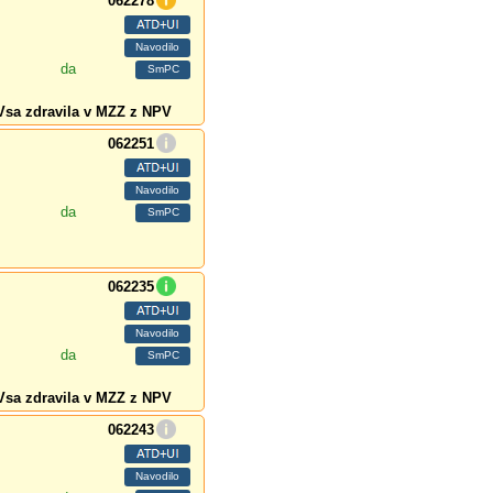
062278
da
Vsa zdravila v MZZ z NPV
062251
da
062235
da
Vsa zdravila v MZZ z NPV
062243