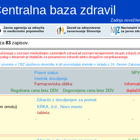
entralna baza zdravil
Zadnja osvežite
Javna agencija za zdravila
Zavod za zdravstveno
Nacionalni in
in medicinske pripomočke
zavarovanje Slovenije
za javno zdr
eza
83
zapisov.
ključenega v seznam medsebojno zamenljivih zdravil ali seznam terapevtskih skupin zdravil, in
zalog v lekarnah je doplačilo za posamezno zdravilo lahko drugačno od prikazanega.
 prometu v CBZ upošteva obvestila, ki jih posredujejo imetniki v skladu s 24. členom Zakona 
Pravni status
NPV
Imetnik dovoljenja
Farmacevtska oblika
Informat
Regulirana cena brez DDV
Dogovorjena cena brez DDV
doplači
Zdravilo z dovoljenjem za promet
-
nem omotu)
KRKA, d.d., Novo mesto
tableta
-
-
-