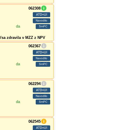
062308
da
Vsa zdravila v MZZ z NPV
062367
da
062294
da
062545