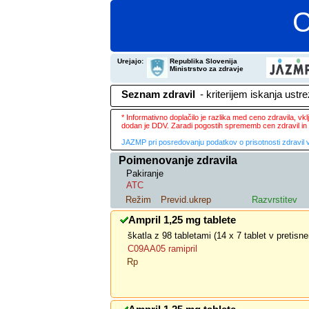
C
Urejajo:
Republika Slovenija
Ministrstvo za zdravje
Seznam zdravil
- kriterijem iskanja ustr
* Informativno doplačilo je razlika med ceno zdravila, v
dodan je DDV. Zaradi pogostih sprememb cen zdravil in 
JAZMP pri posredovanju podatkov o prisotnosti zdravil v
Poimenovanje zdravila
Pakiranje
ATC
Režim
Previd.ukrep
Razvrstitev
Ampril 1,25 mg tablete
škatla z 98 tabletami (14 x 7 tablet v pretis
C09AA05 ramipril
Rp