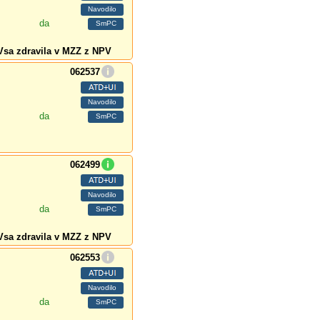
da
Vsa zdravila v MZZ z NPV
062537
da
062499
da
Vsa zdravila v MZZ z NPV
062553
da