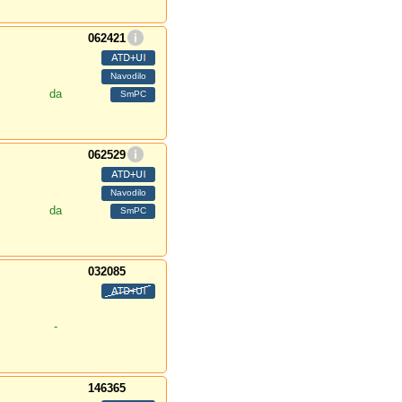
062421
da
062529
da
032085
-
146365