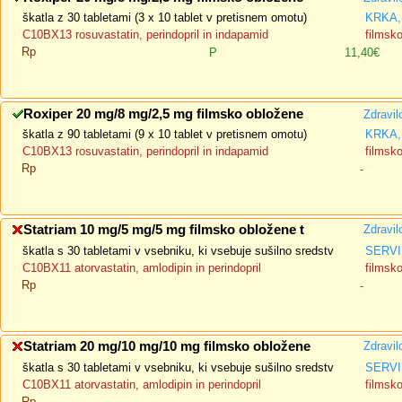
škatla z 30 tabletami (3 x 10 tablet v pretisnem omotu)
KRKA, 
C10BX13 rosuvastatin, perindopril in indapamid
filmsk
Rp
P
11,40€
Roxiper 20 mg/8 mg/2,5 mg filmsko obložene
Zdravil
škatla z 90 tabletami (9 x 10 tablet v pretisnem omotu)
KRKA, 
C10BX13 rosuvastatin, perindopril in indapamid
filmsk
Rp
-
Statriam 10 mg/5 mg/5 mg filmsko obložene t
Zdravil
škatla s 30 tabletami v vsebniku, ki vsebuje sušilno sredstv
SERVI
C10BX11 atorvastatin, amlodipin in perindopril
filmsk
Rp
-
Statriam 20 mg/10 mg/10 mg filmsko obložene
Zdravil
škatla s 30 tabletami v vsebniku, ki vsebuje sušilno sredstv
SERVI
C10BX11 atorvastatin, amlodipin in perindopril
filmsk
Rp