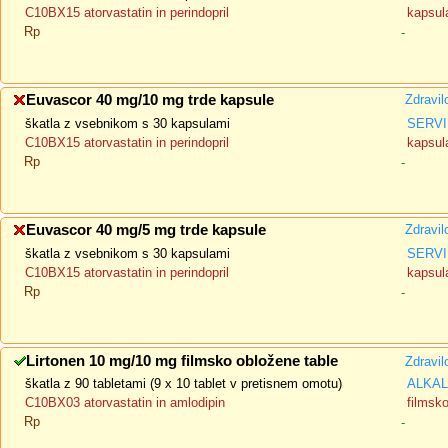
C10BX15 atorvastatin in perindopril
kapsula
Rp
-
Euvascor 40 mg/10 mg trde kapsule
Zdravil
škatla z vsebnikom s 30 kapsulami
SERVI
C10BX15 atorvastatin in perindopril
kapsula
Rp
-
Euvascor 40 mg/5 mg trde kapsule
Zdravil
škatla z vsebnikom s 30 kapsulami
SERVI
C10BX15 atorvastatin in perindopril
kapsula
Rp
-
Lirtonen 10 mg/10 mg filmsko obložene table
Zdravil
škatla z 90 tabletami (9 x 10 tablet v pretisnem omotu)
ALKALO
C10BX03 atorvastatin in amlodipin
filmsk
Rp
-