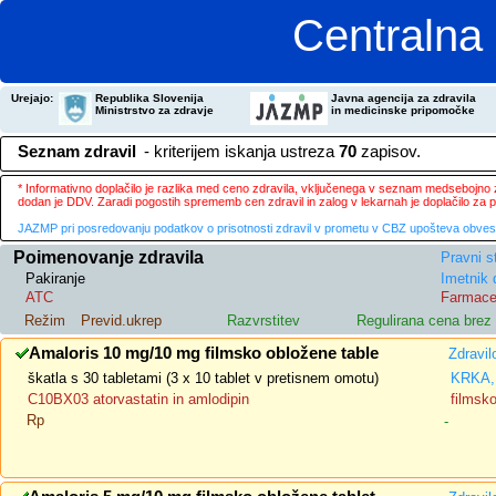
Centralna 
Urejajo:
Republika Slovenija
Javna agencija za zdravila
Ministrstvo za zdravje
in medicinske pripomočke
Seznam zdravil
- kriterijem iskanja ustreza
70
zapisov.
* Informativno doplačilo je razlika med ceno zdravila, vključenega v seznam medsebojno za
dodan je DDV. Zaradi pogostih sprememb cen zdravil in zalog v lekarnah je doplačilo za
JAZMP pri posredovanju podatkov o prisotnosti zdravil v prometu v CBZ upošteva obvestila
Poimenovanje zdravila
Pravni s
Pakiranje
Imetnik 
ATC
Farmace
Režim
Previd.ukrep
Razvrstitev
Regulirana cena bre
Amaloris 10 mg/10 mg filmsko obložene table
Zdravil
škatla s 30 tabletami (3 x 10 tablet v pretisnem omotu)
KRKA, 
C10BX03 atorvastatin in amlodipin
filmsk
Rp
-