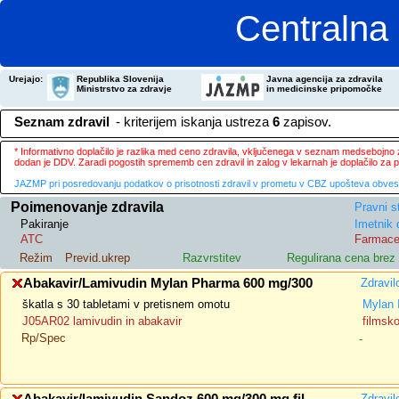
Centralna 
Urejajo:
Republika Slovenija
Javna agencija za zdravila
Ministrstvo za zdravje
in medicinske pripomočke
Seznam zdravil
- kriterijem iskanja ustreza
6
zapisov.
* Informativno doplačilo je razlika med ceno zdravila, vključenega v seznam medsebojno za
dodan je DDV. Zaradi pogostih sprememb cen zdravil in zalog v lekarnah je doplačilo za
JAZMP pri posredovanju podatkov o prisotnosti zdravil v prometu v CBZ upošteva obvestila
Poimenovanje zdravila
Pravni s
Pakiranje
Imetnik 
ATC
Farmace
Režim
Previd.ukrep
Razvrstitev
Regulirana cena bre
Abakavir/Lamivudin Mylan Pharma 600 mg/300
Zdravil
škatla s 30 tabletami v pretisnem omotu
Mylan 
J05AR02 lamivudin in abakavir
filmsk
Rp/Spec
-
Zdravil