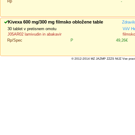
Rp
-
Kivexa 600 mg/300 mg filmsko obložene table
Zdravil
30 tablet v pretisnem omotu
ViiV H
J05AR02 lamivudin in abakavir
filmsk
Rp/Spec
P
49,26€
© 2012-2014 MZ JAZMP ZZZS NIJZ Vse pravice 