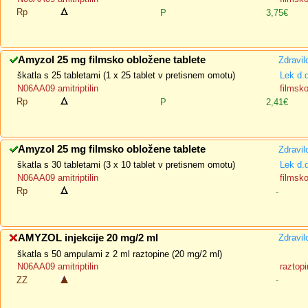
Rp
P
3,75€
Amyzol 25 mg filmsko obložene tablete
Zdravil
škatla s 25 tabletami (1 x 25 tablet v pretisnem omotu)
Lek d.
N06AA09 amitriptilin
filmsk
Rp
P
2,41€
Amyzol 25 mg filmsko obložene tablete
Zdravil
škatla s 30 tabletami (3 x 10 tablet v pretisnem omotu)
Lek d.
N06AA09 amitriptilin
filmsk
Rp
-
AMYZOL injekcije 20 mg/2 ml
Zdravil
škatla s 50 ampulami z 2 ml raztopine (20 mg/2 ml)
N06AA09 amitriptilin
raztopi
ZZ
-