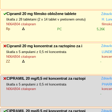
Cipramil 20 mg filmsko obložene tablete
Zdravil
škatla z 28 tabletami (2 x 14 tablet v pretisnem omotu)
H. Lun
N06AB04 citalopram
filmsk
Rp
PC
5,26€
Cipramil 20 mg koncentrat za raztopino za i
Zdravil
škatla s 5 ampulami z 0,5 ml koncentrata
LUNDB
N06AB04 citalopram
koncent
ZZ
-
CIPRAMIL 20 mg/0,5 ml koncentrat za raztopi
Zdravil
škatla s 5 ampulami z 0,5 ml koncentrata
PHARM
N06AB04 citalopram
koncent
-
CIPRAMIL 20 mg/0,5 ml koncentrat za raztopi
Zdravil