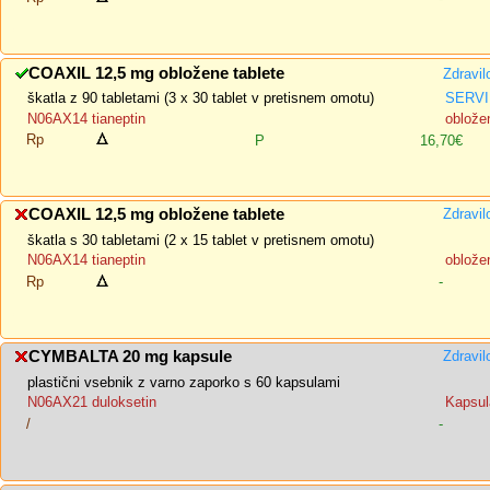
COAXIL 12,5 mg obložene tablete
Zdravil
škatla z 90 tabletami (3 x 30 tablet v pretisnem omotu)
SERVI
N06AX14 tianeptin
oblože
Rp
P
16,70€
COAXIL 12,5 mg obložene tablete
Zdravil
škatla s 30 tabletami (2 x 15 tablet v pretisnem omotu)
N06AX14 tianeptin
oblože
Rp
-
CYMBALTA 20 mg kapsule
Zdravil
plastični vsebnik z varno zaporko s 60 kapsulami
N06AX21 duloksetin
Kapsul
/
-