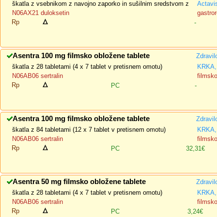
škatla z vsebnikom z navojno zaporko in sušilnim sredstvom z
Actavi
N06AX21 duloksetin
gastror
Rp
-
Asentra 100 mg filmsko obložene tablete
Zdravil
škatla z 28 tabletami (4 x 7 tablet v pretisnem omotu)
KRKA, 
N06AB06 sertralin
filmsk
Rp
PC
-
Asentra 100 mg filmsko obložene tablete
Zdravil
škatla z 84 tabletami (12 x 7 tablet v pretisnem omotu)
KRKA, 
N06AB06 sertralin
filmsk
Rp
PC
32,31€
Asentra 50 mg filmsko obložene tablete
Zdravil
škatla z 28 tabletami (4 x 7 tablet v pretisnem omotu)
KRKA, 
N06AB06 sertralin
filmsk
Rp
PC
3,24€