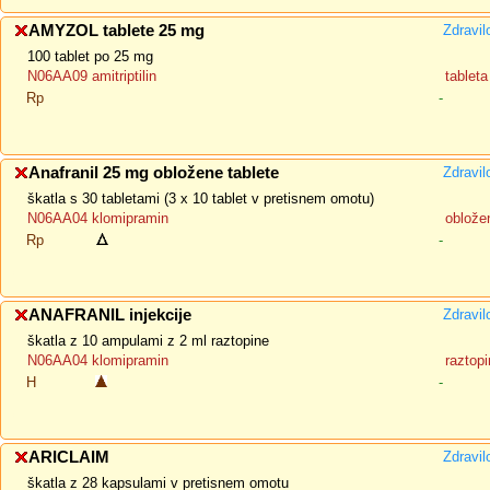
AMYZOL tablete 25 mg
Zdravil
100 tablet po 25 mg
N06AA09 amitriptilin
tableta
Rp
-
Anafranil 25 mg obložene tablete
Zdravil
škatla s 30 tabletami (3 x 10 tablet v pretisnem omotu)
N06AA04 klomipramin
oblože
Rp
-
ANAFRANIL injekcije
Zdravil
škatla z 10 ampulami z 2 ml raztopine
N06AA04 klomipramin
raztopi
H
-
ARICLAIM
Zdravil
škatla z 28 kapsulami v pretisnem omotu