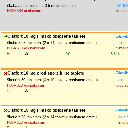
škatla s 5 ampulami z 0,5 ml koncentrata
SANOL
N06AB04 citalopram
koncent
-
Citafort 10 mg filmsko obložene tablete
Zdravil
škatla z 28 tabletami (2 x 14 tablet v pretisnem omotu
Lek d.
N06AB10 escitalopram
filmsk
Rp
PC
3,81€
Citafort 10 mg orodisperzibilne tablete
Zdravil
škatla s 30 tabletami (3 x 10 tablet v pretisnem omotu)
Lek d.
N06AB10 escitalopram
orodisp
Rp
-
Citafort 15 mg filmsko obložene tablete
Zdravil
škatla z 28 tabletami (2 x 14 tablet v pretisnem omotu
Lek d.
N06AB10 escitalopram
filmsk
Rp