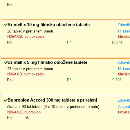
Rp
-
Brintellix 10 mg filmsko obložene tablete
Zdravil
28 tablet v pretisnem omotu
H. Lun
N06AX26 vortioksetin
filmsk
Rp
P*
18,74€
Brintellix 5 mg filmsko obložene tablete
Zdravil
28 tablet v pretisnem omotu
H. Lun
N06AX26 vortioksetin
filmsk
Rp
P*
9,62€
Bupropion Accord 300 mg tablete s prirejeni
Zdravil
škatla z 90 tabletami (9 x 10 tablet v pretisnem omotu)
Accord
N06AX12 bupropion
tablet
Rp
-