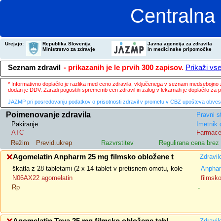
Centralna 
Urejajo:
Republika Slovenija
Javna agencija za zdravila
Ministrstvo za zdravje
in medicinske pripomočke
Seznam zdravil
- prikazanih je le prvih 300 zapisov.
Prikaži vs
* Informativno doplačilo je razlika med ceno zdravila, vključenega v seznam medsebojno za
dodan je DDV. Zaradi pogostih sprememb cen zdravil in zalog v lekarnah je doplačilo za
JAZMP pri posredovanju podatkov o prisotnosti zdravil v prometu v CBZ upošteva obvestila
Poimenovanje zdravila
Pravni s
Pakiranje
Imetnik 
ATC
Farmace
Režim
Previd.ukrep
Razvrstitev
Regulirana cena bre
Agomelatin Anpharm 25 mg filmsko obložene t
Zdravil
škatla z 28 tabletami (2 x 14 tablet v pretisnem omotu, kole
Anphar
N06AX22 agomelatin
filmsk
Rp
-
Zdravil