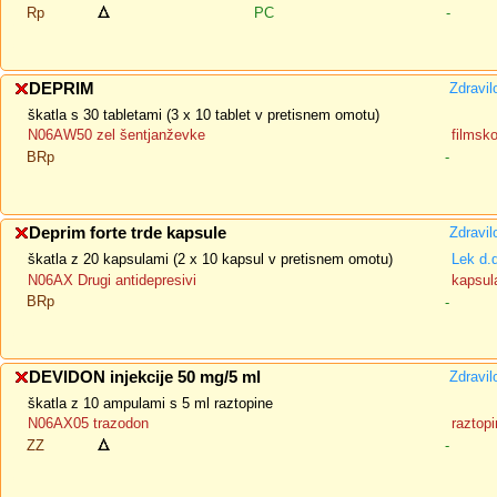
Rp
PC
-
DEPRIM
Zdravil
škatla s 30 tabletami (3 x 10 tablet v pretisnem omotu)
N06AW50 zel šentjanževke
filmsk
BRp
-
Deprim forte trde kapsule
Zdravil
škatla z 20 kapsulami (2 x 10 kapsul v pretisnem omotu)
Lek d.
N06AX Drugi antidepresivi
kapsula
BRp
-
DEVIDON injekcije 50 mg/5 ml
Zdravil
škatla z 10 ampulami s 5 ml raztopine
N06AX05 trazodon
raztopi
ZZ
-