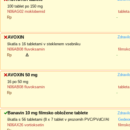
100 tablet po 150 mg
N06AG02 moklobemid
tableta
Rp
-
AVOXIN
Zdravil
škatla s 16 tabletami v steklenem vsebniku
N06AB08 fluvoksamin
filmsk
Rp
-
AVOXIN 50 mg
Zdravil
16 po 50 mg
N06AB08 fluvoksamin
tableta
Rp
-
Banavin 10 mg filmsko obložene tablete
Zdravil
škatla s 56 tabletami (8 x 7 tablet v prozornih PVC/PVdC//Al
Gedeon
N06AX26 vortioksetin
filmsk