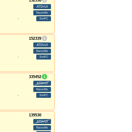
152338
-
152339
-
335452
-
139530