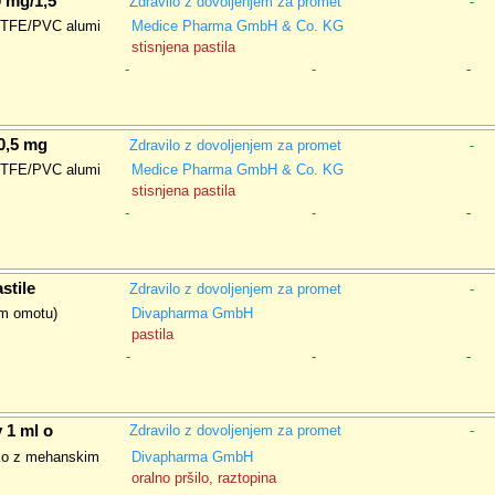
0 mg/1,5
Zdravilo z dovoljenjem za promet
-
PCTFE/PVC alumi
Medice Pharma GmbH & Co. KG
stisnjena pastila
-
-
-
0,5 mg
Zdravilo z dovoljenjem za promet
-
PCTFE/PVC alumi
Medice Pharma GmbH & Co. KG
stisnjena pastila
-
-
-
stile
Zdravilo z dovoljenjem za promet
-
nem omotu)
Divapharma GmbH
pastila
-
-
-
 1 ml o
Zdravilo z dovoljenjem za promet
-
orko z mehanskim
Divapharma GmbH
oralno pršilo, raztopina