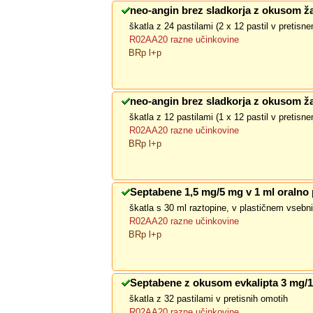
neo-angin brez sladkorja z okusom ža
škatla z 24 pastilami (2 x 12 pastil v pretis
R02AA20 razne učinkovine
BRp l+p
neo-angin brez sladkorja z okusom ža
škatla z 12 pastilami (1 x 12 pastil v pretis
R02AA20 razne učinkovine
BRp l+p
Septabene 1,5 mg/5 mg v 1 ml oralno p
škatla s 30 ml raztopine, v plastičnem vsebni
R02AA20 razne učinkovine
BRp l+p
Septabene z okusom evkalipta 3 mg/
škatla z 32 pastilami v pretisnih omotih
R02AA20 razne učinkovine