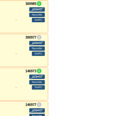
300985
-
300977
-
146973
-
146977