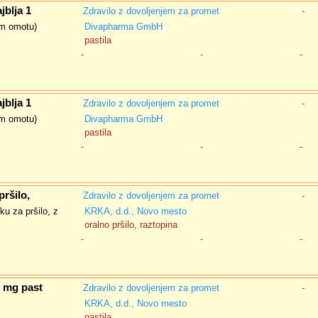
jblja 1
Zdravilo z dovoljenjem za promet
-
nem omotu)
Divapharma GmbH
pastila
-
-
-
jblja 1
Zdravilo z dovoljenjem za promet
-
nem omotu)
Divapharma GmbH
pastila
-
-
-
ršilo,
Zdravilo z dovoljenjem za promet
-
ku za pršilo, z
KRKA, d.d., Novo mesto
oralno pršilo, raztopina
-
-
-
1 mg past
Zdravilo z dovoljenjem za promet
-
KRKA, d.d., Novo mesto
pastila