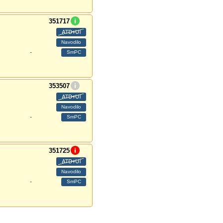
351717
-
353507
-
351725
-