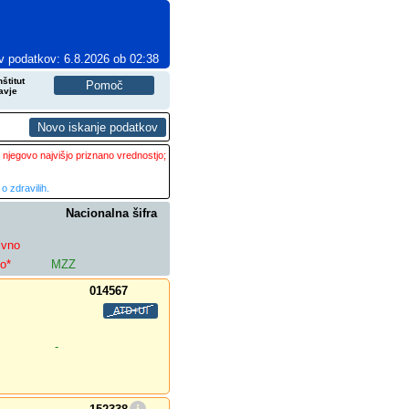
v podatkov: 6.8.2026 ob 02:38
štitut
avje
 njegovo najvišjo priznano vrednostjo;
o zdravilih.
Nacionalna šifra
ivno
lo*
MZZ
014567
-