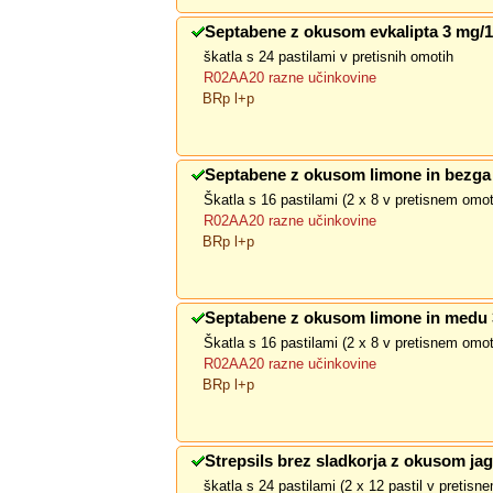
Septabene z okusom evkalipta 3 mg/
škatla s 24 pastilami v pretisnih omotih
R02AA20 razne učinkovine
BRp l+p
Septabene z okusom limone in bezga
Škatla s 16 pastilami (2 x 8 v pretisnem omo
R02AA20 razne učinkovine
BRp l+p
Septabene z okusom limone in medu
Škatla s 16 pastilami (2 x 8 v pretisnem omo
R02AA20 razne učinkovine
BRp l+p
Strepsils brez sladkorja z okusom jag
škatla s 24 pastilami (2 x 12 pastil v pretis