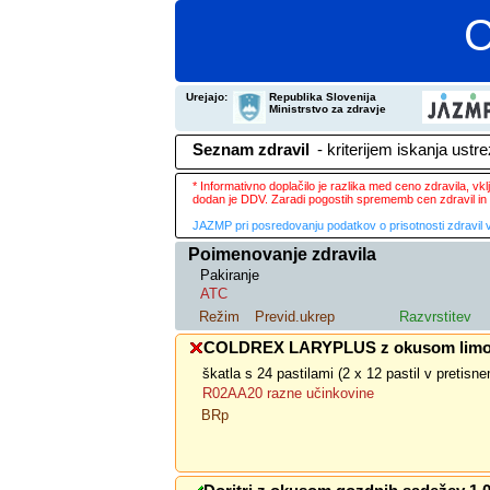
C
Urejajo:
Republika Slovenija
Ministrstvo za zdravje
Seznam zdravil
- kriterijem iskanja ustr
* Informativno doplačilo je razlika med ceno zdravila, v
dodan je DDV. Zaradi pogostih sprememb cen zdravil in 
JAZMP pri posredovanju podatkov o prisotnosti zdravil v
Poimenovanje zdravila
Pakiranje
ATC
Režim
Previd.ukrep
Razvrstitev
COLDREX LARYPLUS z okusom lim
škatla s 24 pastilami (2 x 12 pastil v pretis
R02AA20 razne učinkovine
BRp