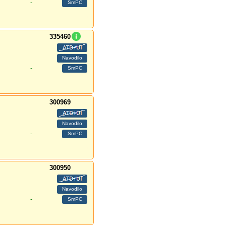
-
335460
-
300969
-
300950
-