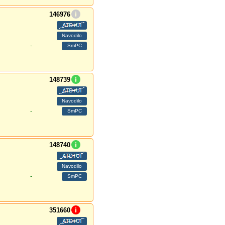
146976
-
148739
-
148740
-
351660