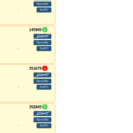
-
145945
-
351679
-
352845
-