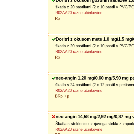
Doritri z okusom gozdnih sadežev 1,
škatla z 20 pastilami (2 x 10 pastil v PVC/
R02AA20 razne učinkovine
Rp
Doritri z okusom mete 1,0 mg/1,5 mg/
škatla z 20 pastilami (2 x 10 pastil v PVC/
R02AA20 razne učinkovine
Rp
neo-angin 1,20 mg/0,60 mg/5,90 mg pa
škatla s 24 pastilami (2 x 12 pastil v pretis
R02AA20 razne učinkovine
BRp l+p
neo-angin 14,58 mg/2,92 mg/0,87 mg v
Škatla s steklenico iz rjavega stekla z zap
R02AA20 razne učinkovine