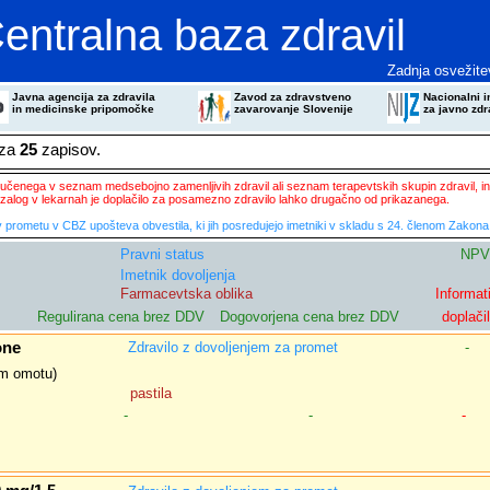
entralna baza zdravil
Zadnja osvežite
Javna agencija za zdravila
Zavod za zdravstveno
Nacionalni in
in medicinske pripomočke
zavarovanje Slovenije
za javno zdr
eza
25
zapisov.
ključenega v seznam medsebojno zamenljivih zdravil ali seznam terapevtskih skupin zdravil, in
zalog v lekarnah je doplačilo za posamezno zdravilo lahko drugačno od prikazanega.
 prometu v CBZ upošteva obvestila, ki jih posredujejo imetniki v skladu s 24. členom Zakona 
Pravni status
NPV
Imetnik dovoljenja
Farmacevtska oblika
Informat
Regulirana cena brez DDV
Dogovorjena cena brez DDV
doplači
one
Zdravilo z dovoljenjem za promet
-
nem omotu)
pastila
-
-
-