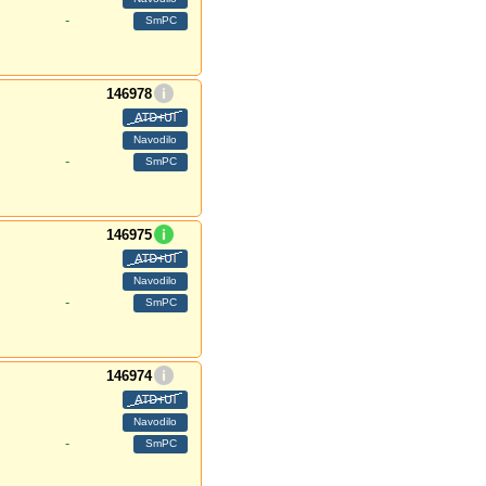
-
146978
-
146975
-
146974
-