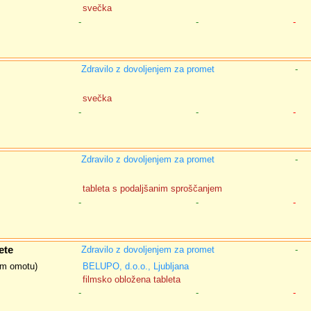
svečka
-
-
-
Zdravilo z dovoljenjem za promet
-
svečka
-
-
-
Zdravilo z dovoljenjem za promet
-
tableta s podaljšanim sproščanjem
-
-
-
ete
Zdravilo z dovoljenjem za promet
-
nem omotu)
BELUPO, d.o.o., Ljubljana
filmsko obložena tableta
-
-
-