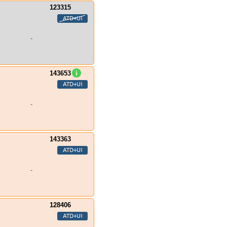
123315
-
143653
-
143363
-
128406