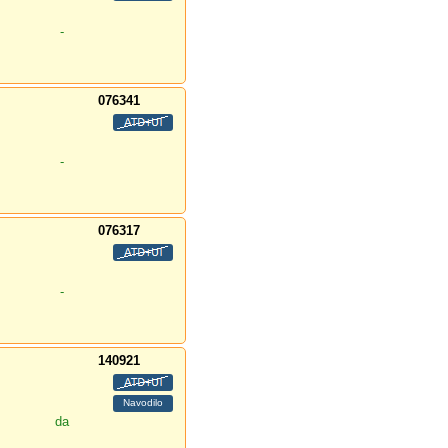
-
076341
-
076317
-
140921
da