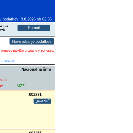
v podatkov: 8.8.2026 ob 02:35
štitut
avje
 njegovo najvišjo priznano vrednostjo;
o zdravilih.
Nacionalna šifra
ivno
lo*
MZZ
003271
-