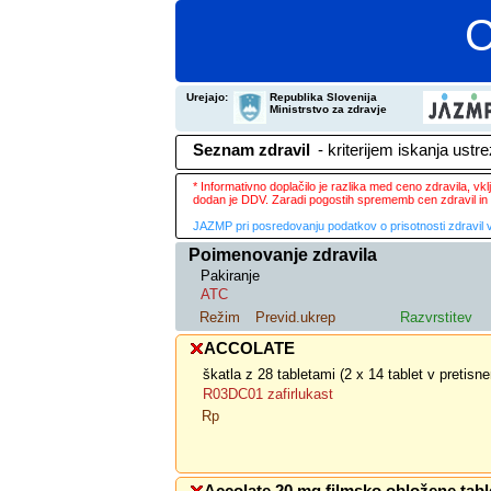
C
Urejajo:
Republika Slovenija
Ministrstvo za zdravje
Seznam zdravil
- kriterijem iskanja ustr
* Informativno doplačilo je razlika med ceno zdravila, v
dodan je DDV. Zaradi pogostih sprememb cen zdravil in 
JAZMP pri posredovanju podatkov o prisotnosti zdravil v
Poimenovanje zdravila
Pakiranje
ATC
Režim
Previd.ukrep
Razvrstitev
ACCOLATE
škatla z 28 tabletami (2 x 14 tablet v pretis
R03DC01 zafirlukast
Rp