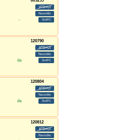
003255
-
120790
da
120804
da
120812