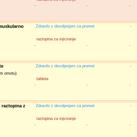
-
-
-
muskularno
Zdravilo z dovoljenjem za promet
-
raztopina za injiciranje
-
-
-
te
Zdravilo z dovoljenjem za promet
-
nem omotu)
tableta
-
-
-
raztopina z
Zdravilo z dovoljenjem za promet
-
raztopina za injiciranje
-
-
-