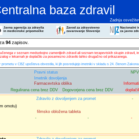
entralna baza zdravil
Zadnja osvežite
Javna agencija za zdravila
Zavod za zdravstveno
Nacionalni in
in medicinske pripomočke
zavarovanje Slovenije
za javno zdr
eza
94
zapisov.
ključenega v seznam medsebojno zamenljivih zdravil ali seznam terapevtskih skupin zdravil, in
zalog v lekarnah je doplačilo za posamezno zdravilo lahko drugačno od prikazanega.
 prometu v CBZ upošteva obvestila, ki jih posredujejo imetniki v skladu s 24. členom Zakona 
Pravni status
NPV
Imetnik dovoljenja
Farmacevtska oblika
Informat
Regulirana cena brez DDV
Dogovorjena cena brez DDV
doplači
Zdravilo z dovoljenjem za promet
-
nem omotu)
filmsko obložena tableta
-
-
-
Zdravilo z dovoljenjem za promet
-