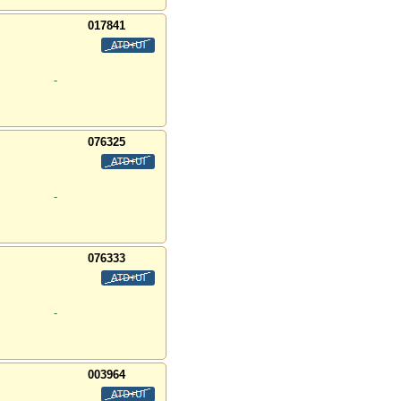
017841
-
076325
-
076333
-
003964