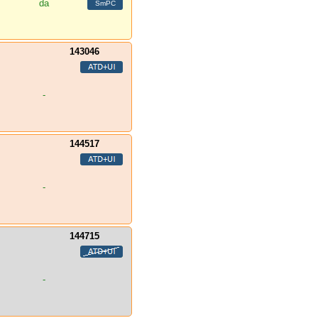
da
143046
-
144517
-
144715
-