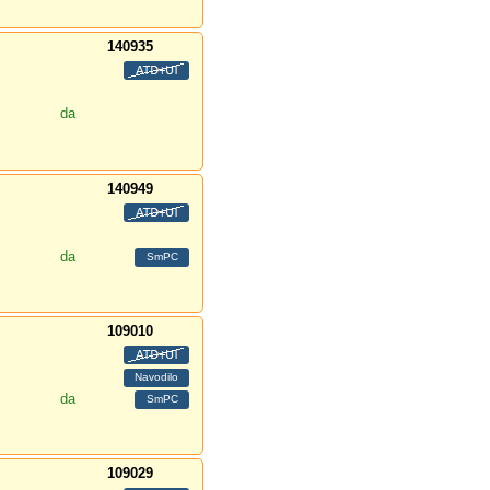
140935
da
140949
da
109010
da
109029