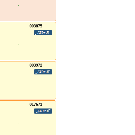
-
003875
-
003972
-
017671
-