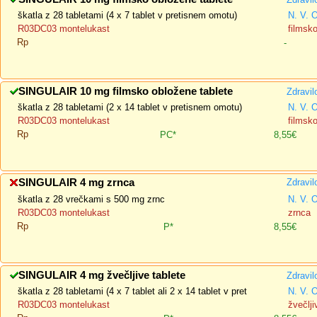
škatla z 28 tabletami (4 x 7 tablet v pretisnem omotu)
N. V. 
R03DC03 montelukast
filmsk
Rp
-
SINGULAIR 10 mg filmsko obložene tablete
Zdravil
škatla z 28 tabletami (2 x 14 tablet v pretisnem omotu)
N. V. 
R03DC03 montelukast
filmsk
Rp
PC*
8,55€
SINGULAIR 4 mg zrnca
Zdravil
škatla z 28 vrečkami s 500 mg zrnc
N. V. 
R03DC03 montelukast
zrnca
Rp
P*
8,55€
SINGULAIR 4 mg žvečljive tablete
Zdravil
škatla z 28 tabletami (4 x 7 tablet ali 2 x 14 tablet v pret
N. V. 
R03DC03 montelukast
žvečlji