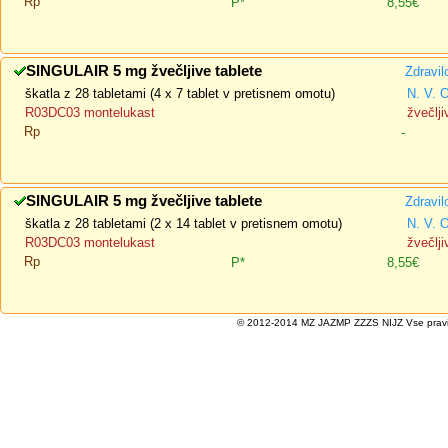
Rp
P*
8,55€
SINGULAIR 5 mg žvečljive tablete
Zdravil
škatla z 28 tabletami (4 x 7 tablet v pretisnem omotu)
N. V. 
R03DC03 montelukast
žvečlji
Rp
-
SINGULAIR 5 mg žvečljive tablete
Zdravil
škatla z 28 tabletami (2 x 14 tablet v pretisnem omotu)
N. V. 
R03DC03 montelukast
žvečlji
Rp
P*
8,55€
© 2012-2014 MZ JAZMP ZZZS NIJZ Vse pravice 