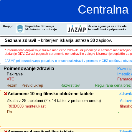
Centralna 
Urejajo:
Republika Slovenija
Javna agencija za zdravila
Ministrstvo za zdravje
in medicinske pripomočke
Seznam zdravil
- kriterijem iskanja ustreza
38
zapisov.
* Informativno doplačilo je razlika med ceno zdravila, vključenega v seznam medsebojno za
dodan je DDV. Zaradi pogostih sprememb cen zdravil in zalog v lekarnah je doplačilo za
JAZMP pri posredovanju podatkov o prisotnosti zdravil v prometu v CBZ upošteva obvestila
Poimenovanje zdravila
Pravni s
Pakiranje
Imetnik 
ATC
Farmace
Režim
Previd.ukrep
Razvrstitev
Regulirana cena bre
Actamone 10 mg filmsko obložene tablete
Zdravil
škatla z 28 tabletami (2 x 14 tablet v pretisnem omotu)
Actavi
R03DC03 montelukast
filmsk
Rp
-
Zdravil