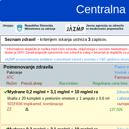
Centralna 
Urejajo:
Republika Slovenija
Javna agencija za zdravila
Ministrstvo za zdravje
in medicinske pripomočke
Seznam zdravil
- kriterijem iskanja ustreza
3
zapisov.
* Informativno doplačilo je razlika med ceno zdravila, vključenega v seznam medsebojno za
dodan je DDV. Zaradi pogostih sprememb cen zdravil in zalog v lekarnah je doplačilo za
JAZMP pri posredovanju podatkov o prisotnosti zdravil v prometu v CBZ upošteva obvestila
Poimenovanje zdravila
Pravni s
Pakiranje
Imetnik 
ATC
Farmace
Režim
Previd.ukrep
Razvrstitev
Regulirana cena bre
Mydrane 0,2 mg/ml + 3,1 mg/ml + 10 mg/ml ra
Zdravil
škatla z 20 kompleti s pretisnim omotom z 1 ampulo z 0,6 ml
Labora
S01FA56 tropikamid, kombinacije
raztopi
ZZ
137,02€