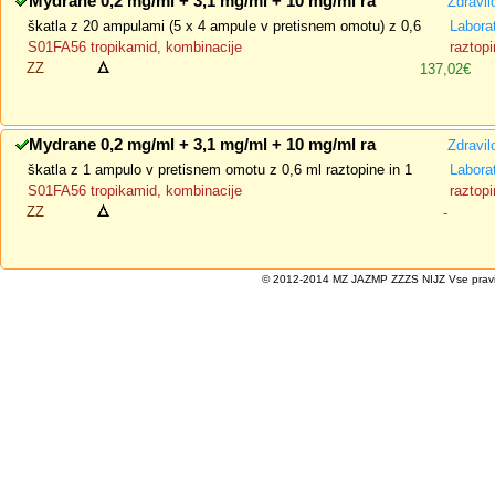
Mydrane 0,2 mg/ml + 3,1 mg/ml + 10 mg/ml ra
Zdravil
škatla z 20 ampulami (5 x 4 ampule v pretisnem omotu) z 0,6
Labora
S01FA56 tropikamid, kombinacije
raztopi
ZZ
137,02€
Mydrane 0,2 mg/ml + 3,1 mg/ml + 10 mg/ml ra
Zdravil
škatla z 1 ampulo v pretisnem omotu z 0,6 ml raztopine in 1
Labora
S01FA56 tropikamid, kombinacije
raztopi
ZZ
-
© 2012-2014 MZ JAZMP ZZZS NIJZ Vse pravice 