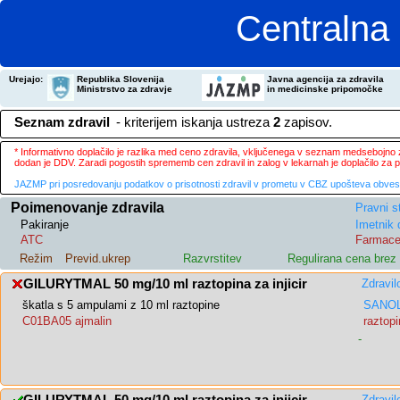
Centralna 
Urejajo:
Republika Slovenija
Javna agencija za zdravila
Ministrstvo za zdravje
in medicinske pripomočke
Seznam zdravil
- kriterijem iskanja ustreza
2
zapisov.
* Informativno doplačilo je razlika med ceno zdravila, vključenega v seznam medsebojno za
dodan je DDV. Zaradi pogostih sprememb cen zdravil in zalog v lekarnah je doplačilo za
JAZMP pri posredovanju podatkov o prisotnosti zdravil v prometu v CBZ upošteva obvestila
Poimenovanje zdravila
Pravni s
Pakiranje
Imetnik 
ATC
Farmace
Režim
Previd.ukrep
Razvrstitev
Regulirana cena bre
GILURYTMAL 50 mg/10 ml raztopina za injicir
Zdravil
škatla s 5 ampulami z 10 ml raztopine
SANOL
C01BA05 ajmalin
raztopi
-
Zdravil