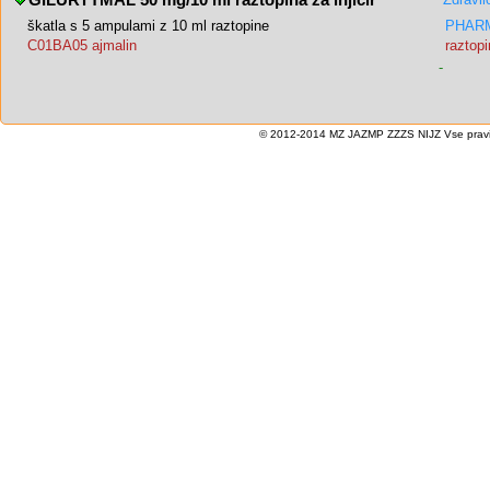
GILURYTMAL 50 mg/10 ml raztopina za injicir
škatla s 5 ampulami z 10 ml raztopine
PHARM
C01BA05 ajmalin
raztopi
-
© 2012-2014 MZ JAZMP ZZZS NIJZ Vse pravice 