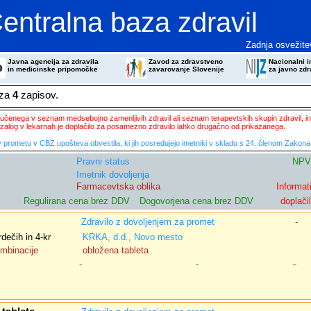
entralna baza zdravil
Zadnja osvežite
Javna agencija za zdravila
Zavod za zdravstveno
Nacionalni in
in medicinske pripomočke
zavarovanje Slovenije
za javno zdr
eza
4
zapisov.
ključenega v seznam medsebojno zamenljivih zdravil ali seznam terapevtskih skupin zdravil, in
zalog v lekarnah je doplačilo za posamezno zdravilo lahko drugačno od prikazanega.
 prometu v CBZ upošteva obvestila, ki jih posredujejo imetniki v skladu s 24. členom Zakona 
Pravni status
NPV
Imetnik dovoljenja
Farmacevtska oblika
Informat
Regulirana cena brez DDV
Dogovorjena cena brez DDV
doplači
Zdravilo z dovoljenjem za promet
-
rdečih in 4-kr
KRKA, d.d., Novo mesto
ombinacije
obložena tableta
-
-
-