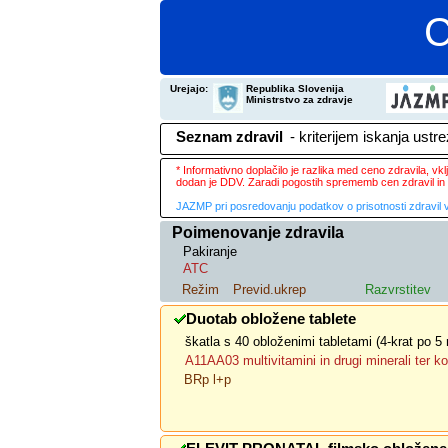
C
Urejajo:
Republika Slovenija
Ministrstvo za zdravje
Seznam zdravil
- kriterijem iskanja ustr
* Informativno doplačilo je razlika med ceno zdravila, v
dodan je DDV. Zaradi pogostih sprememb cen zdravil in 
JAZMP pri posredovanju podatkov o prisotnosti zdravil v
Poimenovanje zdravila
Pakiranje
ATC
Režim
Previd.ukrep
Razvrstitev
Duotab obložene tablete
škatla s 40 obloženimi tabletami (4-krat po 5 
A11AA03 multivitamini in drugi minerali ter k
BRp l+p