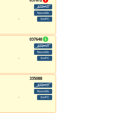
037672
-
037648
-
335088
-