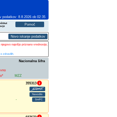
v podatkov: 8.8.2026 ob 02:35
štitut
avje
 njegovo najvišjo priznano vrednostjo;
o zdravilih.
Nacionalna šifra
ivno
lo*
MZZ
355313
-