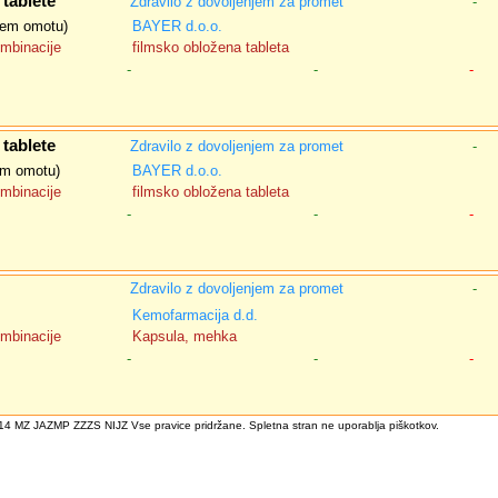
tablete
Zdravilo z dovoljenjem za promet
-
snem omotu)
BAYER d.o.o.
ombinacije
filmsko obložena tableta
-
-
-
tablete
Zdravilo z dovoljenjem za promet
-
nem omotu)
BAYER d.o.o.
ombinacije
filmsko obložena tableta
-
-
-
Zdravilo z dovoljenjem za promet
-
Kemofarmacija d.d.
ombinacije
Kapsula, mehka
-
-
-
4 MZ JAZMP ZZZS NIJZ Vse pravice pridržane. Spletna stran ne uporablja piškotkov.