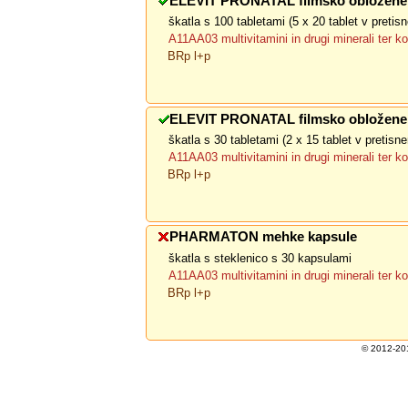
ELEVIT PRONATAL filmsko obložene 
škatla s 100 tabletami (5 x 20 tablet v preti
A11AA03 multivitamini in drugi minerali ter k
BRp l+p
ELEVIT PRONATAL filmsko obložene 
škatla s 30 tabletami (2 x 15 tablet v pretis
A11AA03 multivitamini in drugi minerali ter k
BRp l+p
PHARMATON mehke kapsule
škatla s steklenico s 30 kapsulami
A11AA03 multivitamini in drugi minerali ter k
BRp l+p
© 2012-201