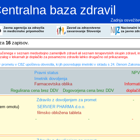
entralna baza zdravil
Zadnja osvežite
Javna agencija za zdravila
Zavod za zdravstveno
Nacionalni in
in medicinske pripomočke
zavarovanje Slovenije
za javno zdr
eza
16
zapisov.
ključenega v seznam medsebojno zamenljivih zdravil ali seznam terapevtskih skupin zdravil, in
zalog v lekarnah je doplačilo za posamezno zdravilo lahko drugačno od prikazanega.
 prometu v CBZ upošteva obvestila, ki jih posredujejo imetniki v skladu s 24. členom Zakona 
Pravni status
NPV
Imetnik dovoljenja
Farmacevtska oblika
Informat
Regulirana cena brez DDV
Dogovorjena cena brez DDV
doplači
Zdravilo z dovoljenjem za promet
-
snem omotu)
SERVIER PHARMA d.o.o.
filmsko obložena tableta
-
-
-