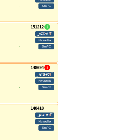
-
151212
-
148694
-
148418
-