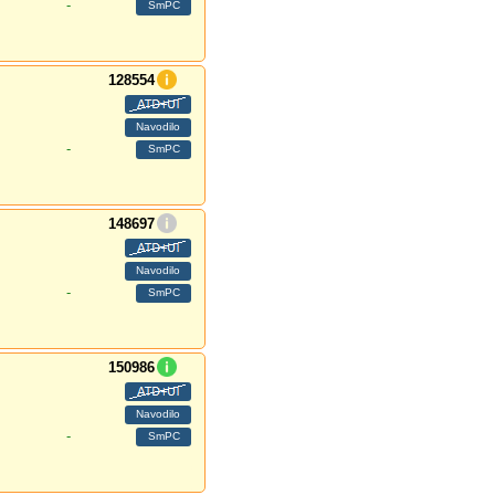
-
128554
-
148697
-
150986
-