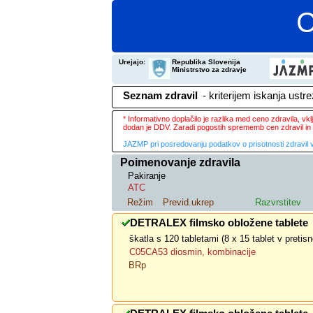
C
Urejajo:
Republika Slovenija
Ministrstvo za zdravje
Seznam zdravil
- kriterijem iskanja ustr
* Informativno doplačilo je razlika med ceno zdravila, v
dodan je DDV. Zaradi pogostih sprememb cen zdravil in 
JAZMP pri posredovanju podatkov o prisotnosti zdravil v
Poimenovanje zdravila
Pakiranje
ATC
Režim
Previd.ukrep
Razvrstitev
DETRALEX filmsko obložene tablete
škatla s 120 tabletami (8 x 15 tablet v preti
C05CA53 diosmin, kombinacije
BRp