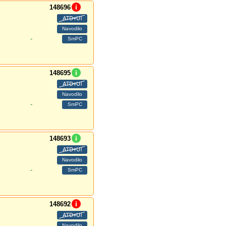
148696
-
148695
-
148693
-
148692