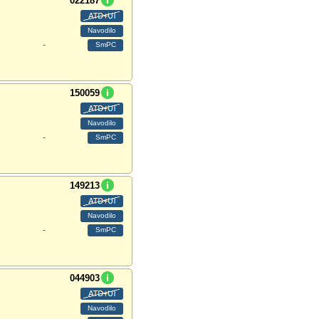
022187
-
150059
-
149213
-
044903