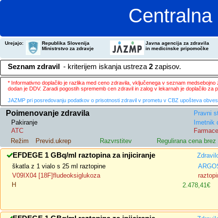
Centralna 
Urejajo:
Republika Slovenija
Javna agencija za zdravila
Ministrstvo za zdravje
in medicinske pripomočke
Seznam zdravil
- kriterijem iskanja ustreza
2
zapisov.
* Informativno doplačilo je razlika med ceno zdravila, vključenega v seznam medsebojno za
dodan je DDV. Zaradi pogostih sprememb cen zdravil in zalog v lekarnah je doplačilo za
JAZMP pri posredovanju podatkov o prisotnosti zdravil v prometu v CBZ upošteva obvestila
Poimenovanje zdravila
Pravni s
Pakiranje
Imetnik 
ATC
Farmace
Režim
Previd.ukrep
Razvrstitev
Regulirana cena bre
EFDEGE 1 GBq/ml raztopina za injiciranje
Zdravil
škatla z 1 vialo s 25 ml raztopine
ARGOS
V09IX04 [18F]fludeoksiglukoza
raztopi
H
2.478,41€