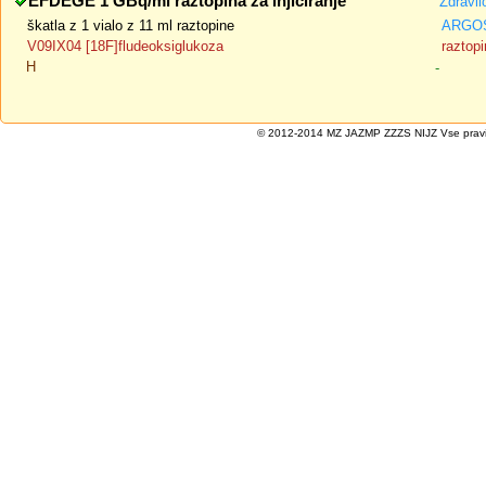
EFDEGE 1 GBq/ml raztopina za injiciranje
Zdravil
škatla z 1 vialo z 11 ml raztopine
ARGOS
V09IX04 [18F]fludeoksiglukoza
raztopi
H
-
© 2012-2014 MZ JAZMP ZZZS NIJZ Vse pravice 