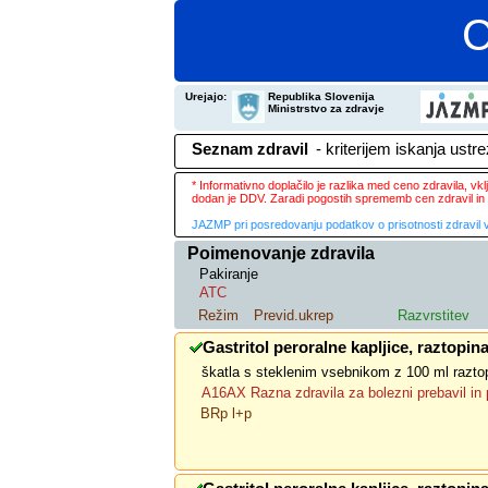
C
Urejajo:
Republika Slovenija
Ministrstvo za zdravje
Seznam zdravil
- kriterijem iskanja ustr
* Informativno doplačilo je razlika med ceno zdravila, v
dodan je DDV. Zaradi pogostih sprememb cen zdravil in 
JAZMP pri posredovanju podatkov o prisotnosti zdravil v
Poimenovanje zdravila
Pakiranje
ATC
Režim
Previd.ukrep
Razvrstitev
Gastritol peroralne kapljice, raztopin
škatla s steklenim vsebnikom z 100 ml razto
A16AX Razna zdravila za bolezni prebavil in
BRp l+p