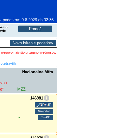
v podatkov: 9.8.2026 ob 02:36
štitut
avje
 njegovo najvišjo priznano vrednostjo;
o zdravilih.
Nacionalna šifra
ivno
lo*
MZZ
146981
-