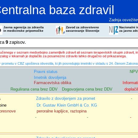
entralna baza zdravil
Zadnja osvežite
Javna agencija za zdravila
Zavod za zdravstveno
Nacionalni in
in medicinske pripomočke
zavarovanje Slovenije
za javno zdr
eza
9
zapisov.
ključenega v seznam medsebojno zamenljivih zdravil ali seznam terapevtskih skupin zdravil, in
zalog v lekarnah je doplačilo za posamezno zdravilo lahko drugačno od prikazanega.
 prometu v CBZ upošteva obvestila, ki jih posredujejo imetniki v skladu s 24. členom Zakona 
Pravni status
NPV
Imetnik dovoljenja
Farmacevtska oblika
Informat
Regulirana cena brez DDV
Dogovorjena cena brez DDV
doplači
a
Zdravilo z dovoljenjem za promet
-
pine
Dr. Gustav Klein GmbH & Co. KG
 presnove
peroralne kapljice, raztopina
-
-
-