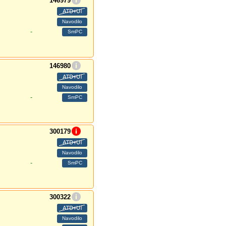
146979
-
146980
-
300179
-
300322