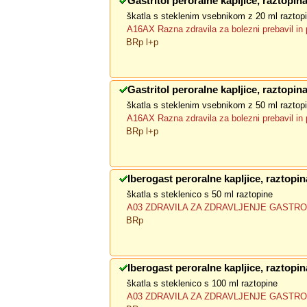
Gastritol peroralne kapljice, raztopin
škatla s steklenim vsebnikom z 20 ml raztop
A16AX Razna zdravila za bolezni prebavil in
BRp l+p
Gastritol peroralne kapljice, raztopin
škatla s steklenim vsebnikom z 50 ml raztop
A16AX Razna zdravila za bolezni prebavil in
BRp l+p
Iberogast peroralne kapljice, raztopin
škatla s steklenico s 50 ml raztopine
A03 ZDRAVILA ZA ZDRAVLJENJE GASTRO
BRp
Iberogast peroralne kapljice, raztopin
škatla s steklenico s 100 ml raztopine
A03 ZDRAVILA ZA ZDRAVLJENJE GASTRO