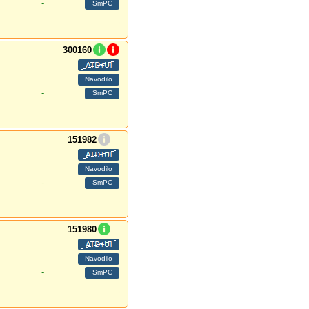
-
300160
-
151982
-
151980
-