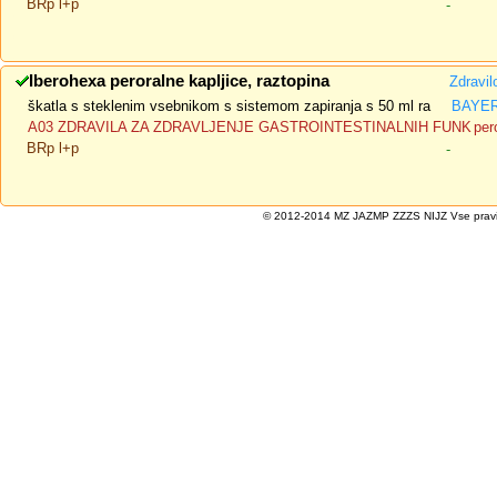
BRp l+p
-
Iberohexa peroralne kapljice, raztopina
Zdravil
škatla s steklenim vsebnikom s sistemom zapiranja s 50 ml ra
BAYER 
A03 ZDRAVILA ZA ZDRAVLJENJE GASTROINTESTINALNIH FUNK
per
BRp l+p
-
© 2012-2014 MZ JAZMP ZZZS NIJZ Vse pravice 