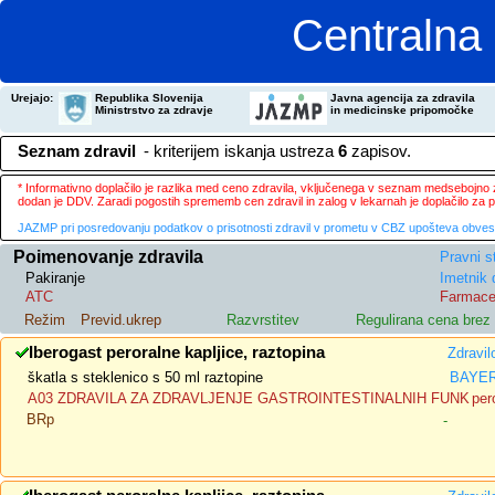
Centralna 
Urejajo:
Republika Slovenija
Javna agencija za zdravila
Ministrstvo za zdravje
in medicinske pripomočke
Seznam zdravil
- kriterijem iskanja ustreza
6
zapisov.
* Informativno doplačilo je razlika med ceno zdravila, vključenega v seznam medsebojno za
dodan je DDV. Zaradi pogostih sprememb cen zdravil in zalog v lekarnah je doplačilo za
JAZMP pri posredovanju podatkov o prisotnosti zdravil v prometu v CBZ upošteva obvestila
Poimenovanje zdravila
Pravni s
Pakiranje
Imetnik 
ATC
Farmace
Režim
Previd.ukrep
Razvrstitev
Regulirana cena bre
Iberogast peroralne kapljice, raztopina
Zdravil
škatla s steklenico s 50 ml raztopine
BAYER 
A03 ZDRAVILA ZA ZDRAVLJENJE GASTROINTESTINALNIH FUNK
per
BRp
-