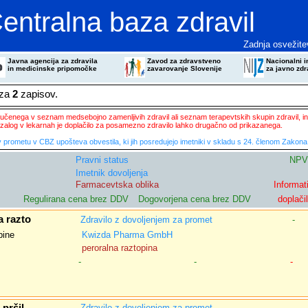
entralna baza zdravil
Zadnja osvežite
Javna agencija za zdravila
Zavod za zdravstveno
Nacionalni in
in medicinske pripomočke
zavarovanje Slovenije
za javno zdr
eza
2
zapisov.
ključenega v seznam medsebojno zamenljivih zdravil ali seznam terapevtskih skupin zdravil, in
zalog v lekarnah je doplačilo za posamezno zdravilo lahko drugačno od prikazanega.
 prometu v CBZ upošteva obvestila, ki jih posredujejo imetniki v skladu s 24. členom Zakona 
Pravni status
NPV
Imetnik dovoljenja
Farmacevtska oblika
Informat
Regulirana cena brez DDV
Dogovorjena cena brez DDV
doplači
a razto
Zdravilo z dovoljenjem za promet
-
pine
Kwizda Pharma GmbH
peroralna raztopina
-
-
-
Zdravilo z dovoljenjem za promet
-