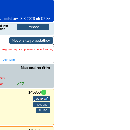
v podatkov: 8.8.2026 ob 02:35
štitut
avje
 njegovo najvišjo priznano vrednostjo;
o zdravilih.
Nacionalna šifra
ivno
lo*
MZZ
145850
-