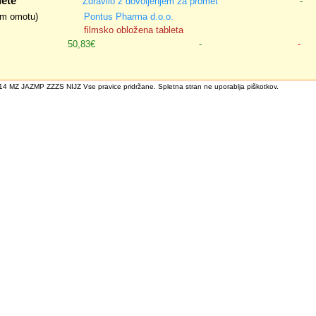
lete
Zdravilo z dovoljenjem za promet
-
nem omotu)
Pontus Pharma d.o.o.
filmsko obložena tableta
50,83€
-
-
4 MZ JAZMP ZZZS NIJZ Vse pravice pridržane. Spletna stran ne uporablja piškotkov.