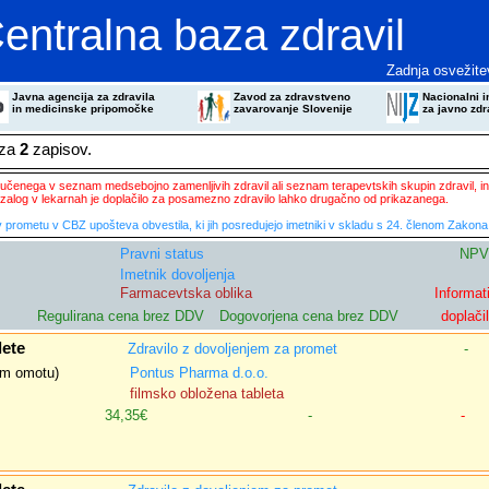
entralna baza zdravil
Zadnja osvežite
Javna agencija za zdravila
Zavod za zdravstveno
Nacionalni in
in medicinske pripomočke
zavarovanje Slovenije
za javno zdr
eza
2
zapisov.
ključenega v seznam medsebojno zamenljivih zdravil ali seznam terapevtskih skupin zdravil, in
zalog v lekarnah je doplačilo za posamezno zdravilo lahko drugačno od prikazanega.
 prometu v CBZ upošteva obvestila, ki jih posredujejo imetniki v skladu s 24. členom Zakona 
Pravni status
NPV
Imetnik dovoljenja
Farmacevtska oblika
Informat
Regulirana cena brez DDV
Dogovorjena cena brez DDV
doplači
lete
Zdravilo z dovoljenjem za promet
-
nem omotu)
Pontus Pharma d.o.o.
filmsko obložena tableta
34,35€
-
-