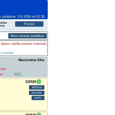
v podatkov: 8.8.2026 ob 02:35
štitut
avje
 njegovo najvišjo priznano vrednostjo;
o zdravilih.
Nacionalna šifra
ivno
lo*
MZZ
152529
-