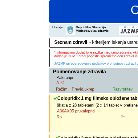
C
Urejajo:
Republika Slovenija
Ministrstvo za zdravje
Seznam zdravil
- kriterijem iskanja ustr
* Informativno doplačilo je razlika med ceno zdravila, v
dodan je DDV. Zaradi pogostih sprememb cen zdravil in 
JAZMP pri posredovanju podatkov o prisotnosti zdravil v
Poimenovanje zdravila
Pakiranje
ATC
Režim
Previd.ukrep
Razvrstitev
Colopridix 1 mg filmsko obložene tab
škatla z 28 tabletami (2 x 14 tablet v pretis
A06AX05 prukaloprid
Rp
P*