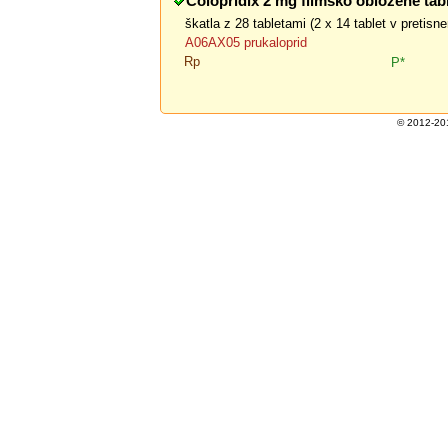
Colopridix 2 mg filmsko obložene tab
škatla z 28 tabletami (2 x 14 tablet v pretis
A06AX05 prukaloprid
Rp
P*
© 2012-201