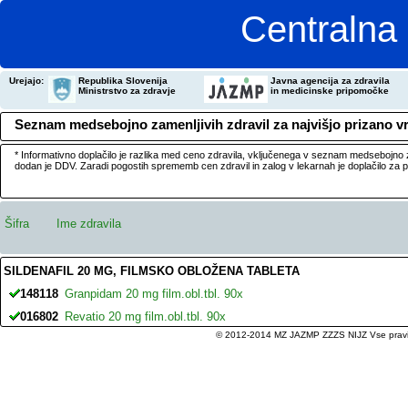
Centralna 
Urejajo:
Republika Slovenija
Javna agencija za zdravila
Ministrstvo za zdravje
in medicinske pripomočke
Seznam medsebojno zamenljivih zdravil za najvišjo prizano v
* Informativno doplačilo je razlika med ceno zdravila, vključenega v seznam medsebojno za
dodan je DDV. Zaradi pogostih sprememb cen zdravil in zalog v lekarnah je doplačilo za
Šifra
Ime zdravila
SILDENAFIL 20 MG, FILMSKO OBLOŽENA TABLETA
148118
Granpidam 20 mg film.obl.tbl. 90x
016802
Revatio 20 mg film.obl.tbl. 90x
© 2012-2014 MZ JAZMP ZZZS NIJZ Vse pravice 