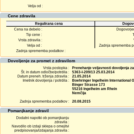
Velja od :
Cene zdravila
Regulirana cena
Dogovo
Cena na debelo :
Dogovorje
Tip cene :
Vrsta zdravila :
Velja od :
Zadnja sprememba po
Zadnja sprememba podatkov :
Dovoljenje za promet z zdravilom
Vrsta postopka :
Prenehanje veljavnosti dovoljenja z
Št. in datum odločbe/potrdila :
5363-I-209/13 25.03.2014
Datum preneh. trženja zdravila :
21.05.2014
Imetnik dovoljenja / potrdila :
Boehringer Ingelheim International
Binger Strasse 173
55216 Ingelheim am Rhein
Nemčija
Zadnja sprememba podatkov :
20.08.2015
Pomanjkanje zdravil
Dodatni napotki ob pomanjkanju
zdravila :
Navodilo ob izdaji sklepa o omejitvi
predpisovanja/izdajanja zdravila :