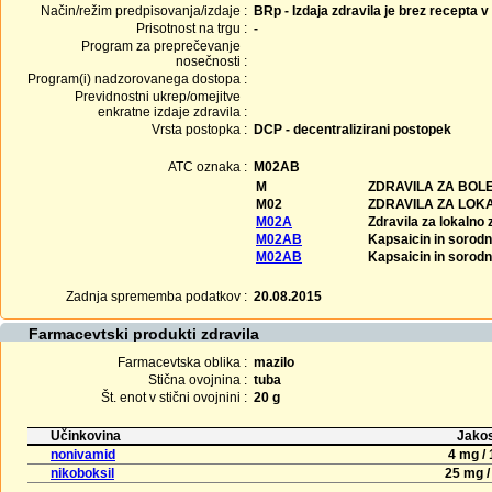
Način/režim predpisovanja/izdaje :
BRp - Izdaja zdravila je brez recepta v
Prisotnost na trgu :
-
Program za preprečevanje
nosečnosti :
Program(i) nadzorovanega dostopa :
Previdnostni ukrep/omejitve
enkratne izdaje zdravila :
Vrsta postopka :
DCP - decentralizirani postopek
ATC oznaka :
M02AB
M
ZDRAVILA ZA BOL
M02
ZDRAVILA ZA LOK
M02A
Zdravila za lokalno 
M02AB
Kapsaicin in sorod
M02AB
Kapsaicin in sorod
Zadnja sprememba podatkov :
20.08.2015
Farmacevtski produkti zdravila
Farmacevtska oblika :
mazilo
Stična ovojnina :
tuba
Št. enot v stični ovojnini :
20 g
Učinkovina
Jakos
nonivamid
4 mg / 
nikoboksil
25 mg /