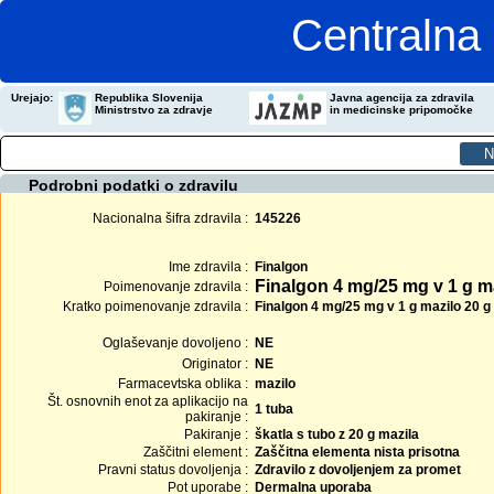
Centralna 
Urejajo:
Republika Slovenija
Javna agencija za zdravila
Ministrstvo za zdravje
in medicinske pripomočke
Podrobni podatki o zdravilu
Nacionalna šifra zdravila :
145226
Ime zdravila :
Finalgon
Finalgon 4 mg/25 mg v 1 g m
Poimenovanje zdravila :
Kratko poimenovanje zdravila :
Finalgon 4 mg/25 mg v 1 g mazilo 20 g
Oglaševanje dovoljeno :
NE
Originator :
NE
Farmacevtska oblika :
mazilo
Št. osnovnih enot za aplikacijo na
1 tuba
pakiranje :
Pakiranje :
škatla s tubo z 20 g mazila
Zaščitni element :
Zaščitna elementa nista prisotna
Pravni status dovoljenja :
Zdravilo z dovoljenjem za promet
Pot uporabe :
Dermalna uporaba