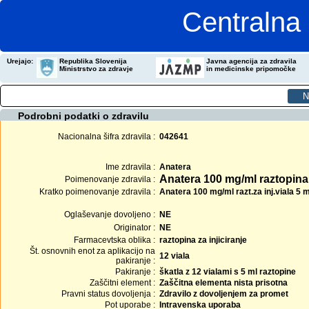
Centralna 
Urejajo:
Republika Slovenija
Javna agencija za zdravila
Ministrstvo za zdravje
in medicinske pripomočke
Podrobni podatki o zdravilu
Nacionalna šifra zdravila :
042641
Ime zdravila :
Anatera
Anatera 100 mg/ml raztopina z
Poimenovanje zdravila :
Kratko poimenovanje zdravila :
Anatera 100 mg/ml razt.za inj.viala 5 
Oglaševanje dovoljeno :
NE
Originator :
NE
Farmacevtska oblika :
raztopina za injiciranje
Št. osnovnih enot za aplikacijo na
12 viala
pakiranje :
Pakiranje :
škatla z 12 vialami s 5 ml raztopine
Zaščitni element :
Zaščitna elementa nista prisotna
Pravni status dovoljenja :
Zdravilo z dovoljenjem za promet
Pot uporabe :
Intravenska uporaba