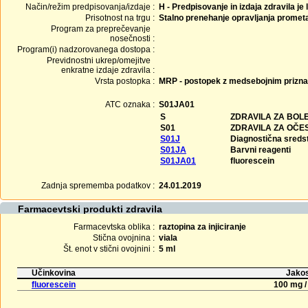
Način/režim predpisovanja/izdaje :
H - Predpisovanje in izdaja zdravila je
Prisotnost na trgu :
Stalno prenehanje opravljanja promet
Program za preprečevanje
nosečnosti :
Program(i) nadzorovanega dostopa :
Previdnostni ukrep/omejitve
enkratne izdaje zdravila :
Vrsta postopka :
MRP - postopek z medsebojnim prizn
ATC oznaka :
S01JA01
S
ZDRAVILA ZA BOLE
S01
ZDRAVILA ZA OČE
S01J
Diagnostična sreds
S01JA
Barvni reagenti
S01JA01
fluorescein
Zadnja sprememba podatkov :
24.01.2019
Farmacevtski produkti zdravila
Farmacevtska oblika :
raztopina za injiciranje
Stična ovojnina :
viala
Št. enot v stični ovojnini :
5 ml
Učinkovina
Jakos
fluorescein
100 mg /