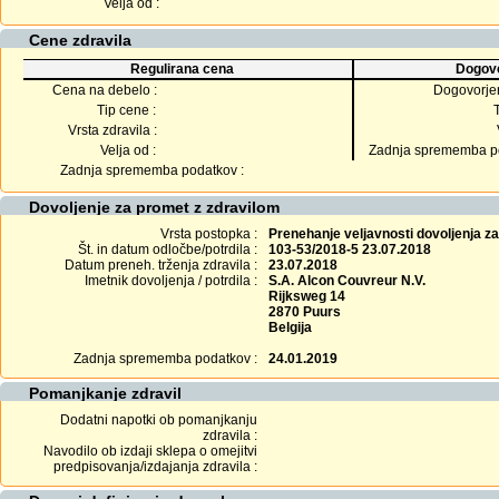
Velja od :
Cene zdravila
Regulirana cena
Dogovo
Cena na debelo :
Dogovorje
Tip cene :
Vrsta zdravila :
Velja od :
Zadnja sprememba po
Zadnja sprememba podatkov :
Dovoljenje za promet z zdravilom
Vrsta postopka :
Prenehanje veljavnosti dovoljenja z
Št. in datum odločbe/potrdila :
103-53/2018-5 23.07.2018
Datum preneh. trženja zdravila :
23.07.2018
Imetnik dovoljenja / potrdila :
S.A. Alcon Couvreur N.V.
Rijksweg 14
2870 Puurs
Belgija
Zadnja sprememba podatkov :
24.01.2019
Pomanjkanje zdravil
Dodatni napotki ob pomanjkanju
zdravila :
Navodilo ob izdaji sklepa o omejitvi
predpisovanja/izdajanja zdravila :