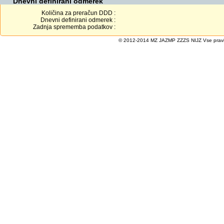
Dnevni definirani odmerek
Količina za preračun DDD :
Dnevni definirani odmerek :
Zadnja sprememba podatkov :
© 2012-2014 MZ JAZMP ZZZS NIJZ Vse pravice 