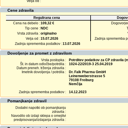
Velja od :
Cene zdravila
Regulirana cena
Dogovo
Cena na debelo :
109,32 €
Dogovorje
Tip cene :
NDC
Vrsta zdravila :
originalno
Velja od :
15.07.2026
Zadnja sprememba po
Zadnja sprememba podatkov :
13.07.2026
Dovoljenje za promet z zdravilom
Vrsta postopka :
Potrditev podatkov za CP zdravila 
Št. in datum odločbe/potrdila :
1024-22/2019-3 25.04.2019
Datum preneh. trženja zdravila :
Imetnik dovoljenja / potrdila :
Dr. Falk Pharma GmbH
Leinenweberstrasse 5
79108 Freiburg
Nemčija
Zadnja sprememba podatkov :
14.12.2023
Pomanjkanje zdravil
Dodatni napotki ob pomanjkanju
zdravila :
Navodilo ob izdaji sklepa o omejitvi
predpisovanja/izdajanja zdravila :