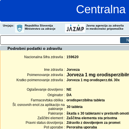
Centralna 
Urejajo:
Republika Slovenija
Javna agencija za zdravila
Ministrstvo za zdravje
in medicinske pripomočke
Podrobni podatki o zdravilu
Nacionalna šifra zdravila :
159620
Ime zdravila :
Jorveza
Jorveza 1 mg orodisperzibiln
Poimenovanje zdravila :
Kratko poimenovanje zdravila :
Jorveza 1 mg orodisperz.tbl. 30x
Oglaševanje dovoljeno :
NE
Originator :
DA
Farmacevtska oblika :
orodisperzibilna tableta
Št. osnovnih enot za aplikacijo na
30 tableta
pakiranje :
Pakiranje :
škatla s 30 tabletami v pretisnih omot
Zaščitni element :
Zaščitna elementa sta prisotna
Pravni status dovoljenja :
Zdravilo z dovoljenjem za promet
Pot uporabe :
Peroralna uporaba