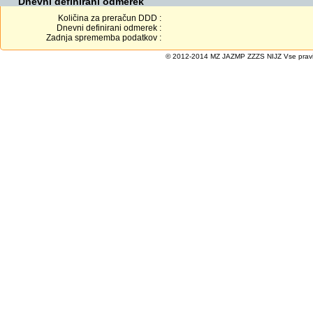
Dnevni definirani odmerek
Količina za preračun DDD :
Dnevni definirani odmerek :
Zadnja sprememba podatkov :
© 2012-2014 MZ JAZMP ZZZS NIJZ Vse pravice 