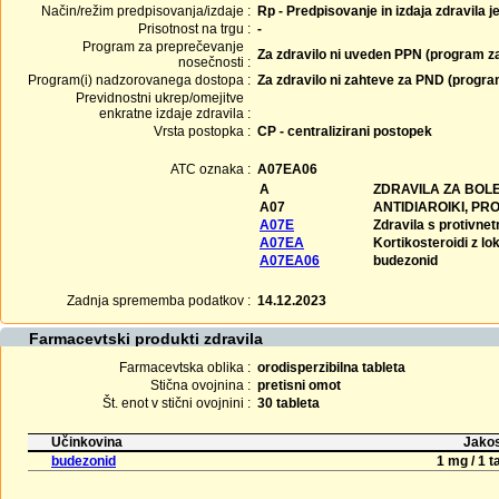
Način/režim predpisovanja/izdaje :
Rp - Predpisovanje in izdaja zdravila j
Prisotnost na trgu :
-
Program za preprečevanje
Za zdravilo ni uveden PPN (program z
nosečnosti :
Program(i) nadzorovanega dostopa :
Za zdravilo ni zahteve za PND (progr
Previdnostni ukrep/omejitve
enkratne izdaje zdravila :
Vrsta postopka :
CP - centralizirani postopek
ATC oznaka :
A07EA06
A
ZDRAVILA ZA BOLE
A07
ANTIDIAROIKI, PR
A07E
Zdravila s protivne
A07EA
Kortikosteroidi z l
A07EA06
budezonid
Zadnja sprememba podatkov :
14.12.2023
Farmacevtski produkti zdravila
Farmacevtska oblika :
orodisperzibilna tableta
Stična ovojnina :
pretisni omot
Št. enot v stični ovojnini :
30 tableta
Učinkovina
Jakos
budezonid
1 mg / 1 t