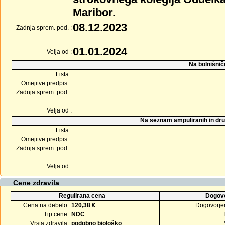
Maribor.
08.12.2023
Zadnja sprem. pod. :
01.01.2024
Velja od :
Na bolnišnič
Lista :
Omejitve predpis. :
Zadnja sprem. pod. :
Velja od :
Na seznam ampuliranih in dru
Lista :
Omejitve predpis. :
Zadnja sprem. pod. :
Velja od :
Cene zdravila
Regulirana cena
Dogovo
Cena na debelo :
120,38 €
Dogovorje
Tip cene :
NDC
Vrsta zdravila :
podobno biološko