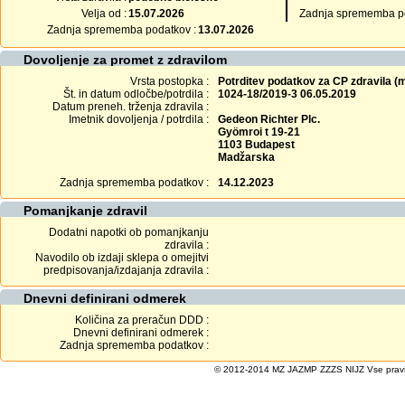
Velja od :
15.07.2026
Zadnja sprememba po
Zadnja sprememba podatkov :
13.07.2026
Dovoljenje za promet z zdravilom
Vrsta postopka :
Potrditev podatkov za CP zdravila 
Št. in datum odločbe/potrdila :
1024-18/2019-3 06.05.2019
Datum preneh. trženja zdravila :
Imetnik dovoljenja / potrdila :
Gedeon Richter Plc.
Gyömroi t 19-21
1103 Budapest
Madžarska
Zadnja sprememba podatkov :
14.12.2023
Pomanjkanje zdravil
Dodatni napotki ob pomanjkanju
zdravila :
Navodilo ob izdaji sklepa o omejitvi
predpisovanja/izdajanja zdravila :
Dnevni definirani odmerek
Količina za preračun DDD :
Dnevni definirani odmerek :
Zadnja sprememba podatkov :
© 2012-2014 MZ JAZMP ZZZS NIJZ Vse pravice 