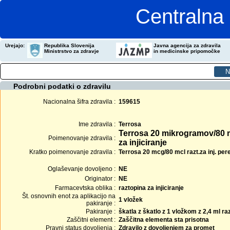
Centralna 
Urejajo:
Republika Slovenija
Javna agencija za zdravila
Ministrstvo za zdravje
in medicinske pripomočke
Podrobni podatki o zdravilu
Nacionalna šifra zdravila :
159615
Ime zdravila :
Terrosa
Terrosa 20 mikrogramov/80 m
Poimenovanje zdravila :
za injiciranje
Kratko poimenovanje zdravila :
Terrosa 20 mcg/80 mcl razt.za inj. pere
Oglaševanje dovoljeno :
NE
Originator :
NE
Farmacevtska oblika :
raztopina za injiciranje
Št. osnovnih enot za aplikacijo na
1 vložek
pakiranje :
Pakiranje :
škatla z škatlo z 1 vložkom z 2,4 ml ra
Zaščitni element :
Zaščitna elementa sta prisotna
Pravni status dovoljenja :
Zdravilo z dovoljenjem za promet