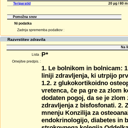
Teriparatid
20 µg / 80 m
Pomožna snov
Ni podatka
Zadnja sprememba podatkov :
Razvrstitev zdravila
Na l
P*
Lista :
Omejitve predpis. :
1. Le bolnikom in bolnicam: 
liniji zdravljenja, ki utrpijo 
1.2. z glukokortikoidno osteo
vretenca, če pa gre za zlom k
dodaten pogoj, da se je zlom 
zdravljenja z bisfosfonati. 2
mnenju Konzilija za osteoana
endokrinologijo, diabetes in 
strokovnega kolegija Oddelka