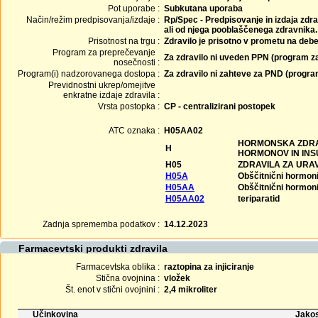
Pot uporabe :
Subkutana uporaba
Način/režim predpisovanja/izdaje :
Rp/Spec - Predpisovanje in izdaja zdra
ali od njega pooblaščenega zdravnika.
Prisotnost na trgu :
Zdravilo je prisotno v prometu na debe
Program za preprečevanje
Za zdravilo ni uveden PPN (program z
nosečnosti :
Program(i) nadzorovanega dostopa :
Za zdravilo ni zahteve za PND (progr
Previdnostni ukrep/omejitve
enkratne izdaje zdravila :
Vrsta postopka :
CP - centralizirani postopek
ATC oznaka :
H05AA02
HORMONSKA ZDRAV
H
HORMONOV IN INS
H05
ZDRAVILA ZA URA
H05A
Obščitnični hormoni
H05AA
Obščitnični hormoni
H05AA02
teriparatid
Zadnja sprememba podatkov :
14.12.2023
Farmacevtski produkti zdravila
Farmacevtska oblika :
raztopina za injiciranje
Stična ovojnina :
vložek
Št. enot v stični ovojnini :
2,4 mikroliter
Učinkovina
Jakos