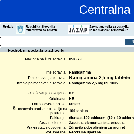
Centralna 
Urejajo:
Republika Slovenija
Javna agencija za zdravila
Ministrstvo za zdravje
in medicinske pripomočke
Podrobni podatki o zdravilu
Nacionalna šifra zdravila :
058378
Ime zdravila :
Ramigamma
Ramigamma 2,5 mg tablete
Poimenovanje zdravila :
Kratko poimenovanje zdravila :
Ramigamma 2,5 mg tbl. 100x
Oglaševanje dovoljeno :
NE
Originator :
NE
Farmacevtska oblika :
tableta
Št. osnovnih enot za aplikacijo na
100 tableta
pakiranje :
Pakiranje :
škatla s 100 tabletami (10 x 10 tablet
Zaščitni element :
Zaščitna elementa nista prisotna
Pravni status dovoljenja :
Zdravilo z dovoljenjem za promet
Pot uporabe :
Peroralna uporaba