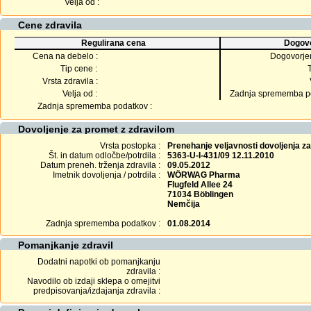
Velja od :
Cene zdravila
Regulirana cena
Dogovo
Cena na debelo :
Dogovorje
Tip cene :
Vrsta zdravila :
Velja od :
Zadnja sprememba po
Zadnja sprememba podatkov :
Dovoljenje za promet z zdravilom
Vrsta postopka :
Prenehanje veljavnosti dovoljenja z
Št. in datum odločbe/potrdila :
5363-U-I-431/09 12.11.2010
Datum preneh. trženja zdravila :
09.05.2012
Imetnik dovoljenja / potrdila :
WÖRWAG Pharma
Flugfeld Allee 24
71034 Böblingen
Nemčija
Zadnja sprememba podatkov :
01.08.2014
Pomanjkanje zdravil
Dodatni napotki ob pomanjkanju
zdravila :
Navodilo ob izdaji sklepa o omejitvi
predpisovanja/izdajanja zdravila :