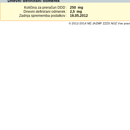
Dnevni definirani odmerek
Količina za preračun DDD :
250 mg
Dnevni definirani odmerek :
2,5 mg
Zadnja sprememba podatkov :
16.05.2012
© 2012-2014 MZ JAZMP ZZZS NIJZ Vse pravice 