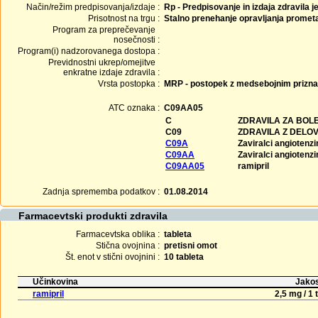
Način/režim predpisovanja/izdaje :
Rp - Predpisovanje in izdaja zdravila j
Prisotnost na trgu :
Stalno prenehanje opravljanja promet
Program za preprečevanje
nosečnosti :
Program(i) nadzorovanega dostopa :
Previdnostni ukrep/omejitve
enkratne izdaje zdravila :
Vrsta postopka :
MRP - postopek z medsebojnim prizn
ATC oznaka :
C09AA05
C
ZDRAVILA ZA BOLE
C09
ZDRAVILA Z DELO
C09A
Zaviralci angioten
C09AA
Zaviralci angioten
C09AA05
ramipril
Zadnja sprememba podatkov :
01.08.2014
Farmacevtski produkti zdravila
Farmacevtska oblika :
tableta
Stična ovojnina :
pretisni omot
Št. enot v stični ovojnini :
10 tableta
Učinkovina
Jakos
ramipril
2,5 mg / 1 