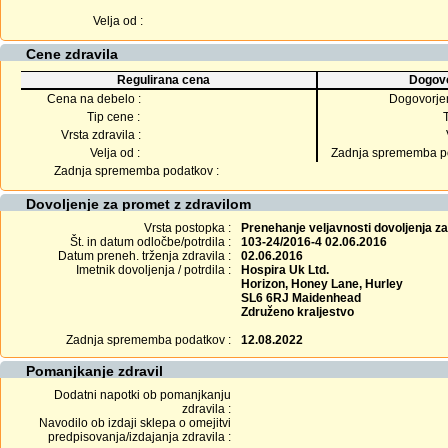
Velja od :
Cene zdravila
Regulirana cena
Dogovo
Cena na debelo :
Dogovorje
Tip cene :
Vrsta zdravila :
Velja od :
Zadnja sprememba po
Zadnja sprememba podatkov :
Dovoljenje za promet z zdravilom
Vrsta postopka :
Prenehanje veljavnosti dovoljenja z
Št. in datum odločbe/potrdila :
103-24/2016-4 02.06.2016
Datum preneh. trženja zdravila :
02.06.2016
Imetnik dovoljenja / potrdila :
Hospira Uk Ltd.
Horizon, Honey Lane, Hurley
SL6 6RJ Maidenhead
Združeno kraljestvo
Zadnja sprememba podatkov :
12.08.2022
Pomanjkanje zdravil
Dodatni napotki ob pomanjkanju
zdravila :
Navodilo ob izdaji sklepa o omejitvi
predpisovanja/izdajanja zdravila :