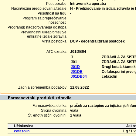
Pot uporabe :
Intravenska uporaba
Način/režim predpisovanja/izdaje :
H - Predpisovanje in izdaja zdravila je
Prisotnost na trgu :
-
Program za preprečevanje
nosečnosti :
Program(i) nadzorovanega dostopa :
Previdnostni ukrep/omejitve
enkratne izdaje zdravila :
Vrsta postopka :
DCP - decentralizirani postopek
ATC oznaka :
J01DB04
J
ZDRAVILA ZA SIS
J01
ZDRAVILA ZA SIS
J01D
Drugi betalaktamski 
J01DB
Cefalosporini prve 
J01DB04
cefazolin
Zadnja sprememba podatkov :
12.08.2022
Farmacevtski produkti zdravila
Farmacevtska oblika :
prašek za raztopino za injiciranje/infu
Stična ovojnina :
viala
Št. enot v stični ovojnini :
1 viala
Učinkovina
Jakos
cefazolin
1 g / 1 v