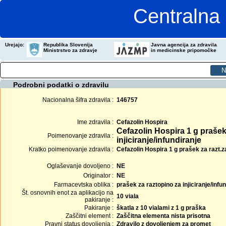
Centralna 
Urejajo:
Republika Slovenija
Javna agencija za zdravila
Ministrstvo za zdravje
in medicinske pripomočke
Podrobni podatki o zdravilu
Nacionalna šifra zdravila :
146757
Ime zdravila :
Cefazolin Hospira
Cefazolin Hospira 1 g prašek
Poimenovanje zdravila :
injiciranje/infundiranje
Kratko poimenovanje zdravila :
Cefazolin Hospira 1 g prašek za razt.za 
Oglaševanje dovoljeno :
NE
Originator :
NE
Farmacevtska oblika :
prašek za raztopino za injiciranje/infu
Št. osnovnih enot za aplikacijo na
10 viala
pakiranje :
Pakiranje :
škatla z 10 vialami z 1 g praška
Zaščitni element :
Zaščitna elementa nista prisotna
Pravni status dovoljenja :
Zdravilo z dovoljenjem za promet