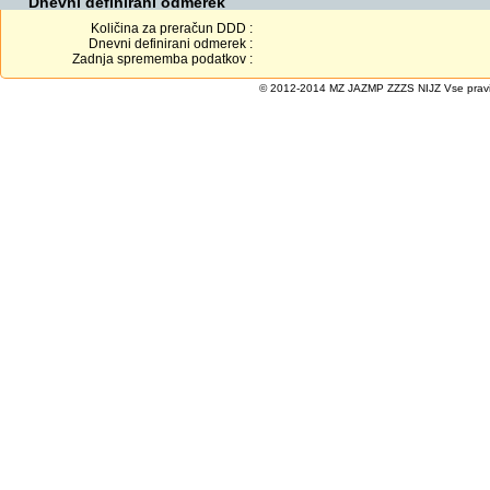
Dnevni definirani odmerek
Količina za preračun DDD :
Dnevni definirani odmerek :
Zadnja sprememba podatkov :
© 2012-2014 MZ JAZMP ZZZS NIJZ Vse pravice 