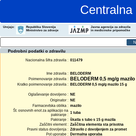
Centralna 
Urejajo:
Republika Slovenija
Javna agencija za zdravila
Ministrstvo za zdravje
in medicinske pripomočke
Podrobni podatki o zdravilu
Nacionalna šifra zdravila :
011479
Ime zdravila :
BELODERM
BELODERM 0,5 mg/g mazilo
Poimenovanje zdravila :
Kratko poimenovanje zdravila :
BELODERM 0,5 mg/g mazilo 15 g
Oglaševanje dovoljeno :
NE
Originator :
NE
Farmacevtska oblika :
mazilo
Št. osnovnih enot za aplikacijo na
1 tuba
pakiranje :
Pakiranje :
škatla s tubo s 15 g mazila
Zaščitni element :
Zaščitna elementa sta prisotna
Pravni status dovoljenja :
Zdravilo z dovoljenjem za promet
Pot uporabe :
Dermalna uporaba