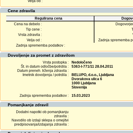
Velja od :
Cene zdravila
Regulirana cena
Dogovo
Cena na debelo :
Dogovorje
Tip cene :
Vrsta zdravila :
Velja od :
Zadnja sprememba po
Zadnja sprememba podatkov :
Dovoljenje za promet z zdravilom
Vrsta postopka :
Nedoločeno
Št. in datum odločbe/potrdila :
5363-I-771/11 28.04.2011
Datum preneh. trženja zdravila :
Imetnik dovoljenja / potrdila :
BELUPO, d.o.o., Ljubljana
Dvorakova ulica 6
1000 Ljubljana
Slovenija
Zadnja sprememba podatkov :
15.03.2023
Pomanjkanje zdravil
Dodatni napotki ob pomanjkanju
zdravila :
Navodilo ob izdaji sklepa o omejitvi
predpisovanja/izdajanja zdravila :