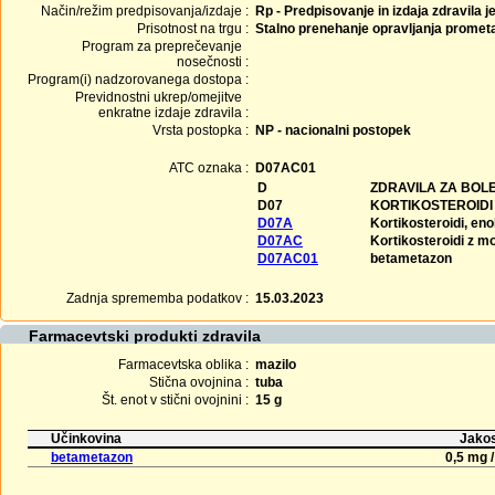
Način/režim predpisovanja/izdaje :
Rp - Predpisovanje in izdaja zdravila j
Prisotnost na trgu :
Stalno prenehanje opravljanja promet
Program za preprečevanje
nosečnosti :
Program(i) nadzorovanega dostopa :
Previdnostni ukrep/omejitve
enkratne izdaje zdravila :
Vrsta postopka :
NP - nacionalni postopek
ATC oznaka :
D07AC01
D
ZDRAVILA ZA BOL
D07
KORTIKOSTEROIDI 
D07A
Kortikosteroidi, e
D07AC
Kortikosteroidi z m
D07AC01
betametazon
Zadnja sprememba podatkov :
15.03.2023
Farmacevtski produkti zdravila
Farmacevtska oblika :
mazilo
Stična ovojnina :
tuba
Št. enot v stični ovojnini :
15 g
Učinkovina
Jakos
betametazon
0,5 mg /