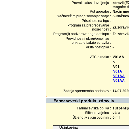
Pravni status dovoljenja :
zdravil (E
mogoče do
Pot uporabe :
Način upo
Način/režim predpisovanja/izdaje :
/ - Način/
Prisotnost na trgu :
-
Program za preprečevanje
Za zdravi
nosečnosti :
Program(i) nadzorovanega dostopa :
Za zdravi
Previdnostni ukrep/omejitve
enkratne izdaje zdravila :
Vrsta postopka :
-
ATC oznaka :
V01AA
V
V01
V01A
V01AA
V01AA
Zadnja sprememba podatkov :
14.07.202
Farmacevtski produkti zdravila
Farmacevtska oblika :
suspenzija
Stična ovojnina :
viala
Št. enot v stični ovojnini :
0 ml
Učinkovina