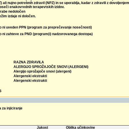
Z) ali nujno potrebnih zdravil (NPZ) in se uporablja, kadar z zdravili z dovoljenje
seči enakovrednih terapevtskih izidov.
rabe nedoločen
režim izdaje ni določen.
lo ni uveden PPN (program za preprečevanje nosečnosti)
lo ni zahteve za PND (program(i) nadzorovanega dostopa)
RAZNA ZDRAVILA
ALERGIJO SPROŽAJOČE SNOVI (ALERGENI)
Alergijo sprožajoče snovi (alergeni)
Alergenski ekstrakti
Alergenski ekstrakti
6
 za injiciranje
Jakost
Oblika učinkovine