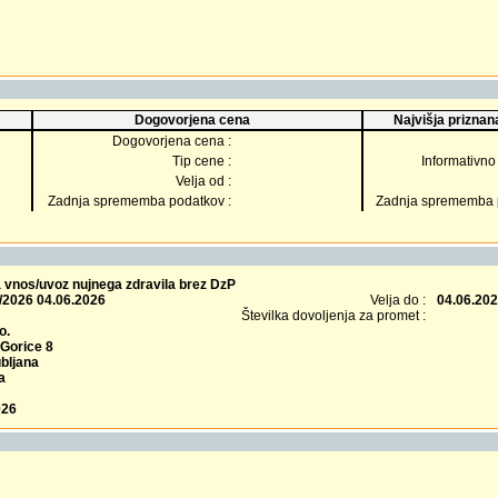
Dogovorjena cena
Najvišja priznana
Dogovorjena cena :
Tip cene :
Informativno 
Velja od :
Zadnja sprememba podatkov :
Zadnja sprememba p
a vnos/uvoz nujnega zdravila brez DzP
/2026 04.06.2026
Velja do :
04.06.20
Številka dovoljenja za promet :
o.
 Gorice 8
bljana
a
026