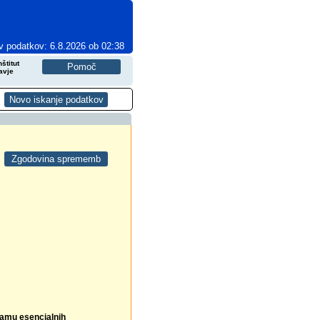
v podatkov: 6.8.2026 ob 02:38
štitut
avje
namu esencialnih