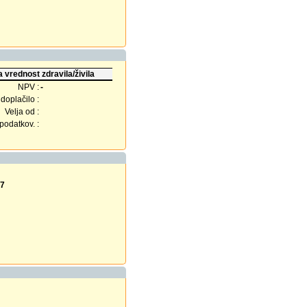
 vrednost zdravila/živila
NPV :
-
doplačilo :
Velja od :
odatkov. :
27