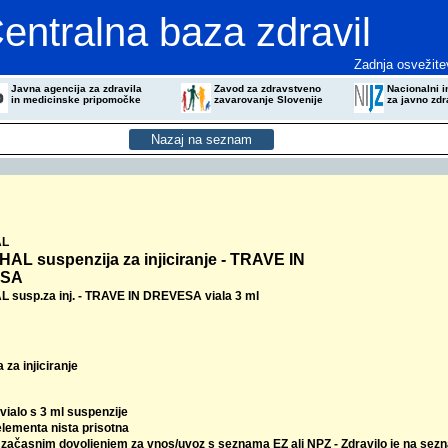
entralna baza zdravil
Zadnja osvežite
Javna agencija za zdravila
Zavod za zdravstveno
Nacionalni in
in medicinske pripomočke
zavarovanje Slovenije
za javno zdr
AL
L suspenzija za injiciranje - TRAVE IN
ESA
susp.za inj. - TRAVE IN DREVESA viala 3 ml
 za injiciranje
 vialo s 3 ml suspenzije
elementa nista prisotna
z začasnim dovoljenjem za vnos/uvoz s seznama EZ ali NPZ - Zdravilo je na sez