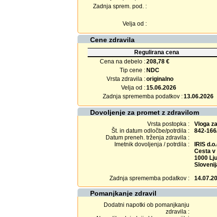
Zadnja sprem. pod. :
Velja od :
Cene zdravila
Regulirana cena
Cena na debelo :
208,78 €
Tip cene :
NDC
Vrsta zdravila :
originalno
Velja od :
15.06.2026
Zadnja sprememba podatkov :
13.06.2026
Dovoljenje za promet z zdravilom
Vrsta postopka :
Vloga z
Št. in datum odločbe/potrdila :
842-166
Datum preneh. trženja zdravila :
Imetnik dovoljenja / potrdila :
IRIS d.o.
Cesta v
1000 Lju
Slovenij
Zadnja sprememba podatkov :
14.07.2
Pomanjkanje zdravil
Dodatni napotki ob pomanjkanju
zdravila :