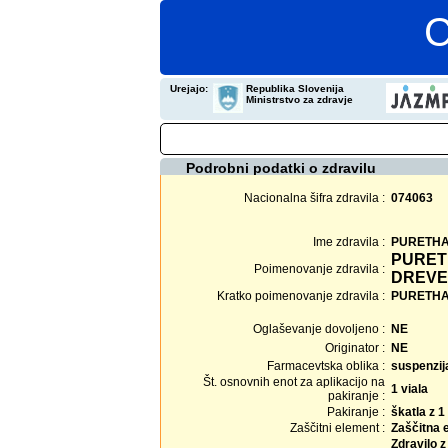
C
Urejajo:
Republika Slovenija
Ministrstvo za zdravje
Podrobni podatki o zdravilu
Nacionalna šifra zdravila :
074063
Ime zdravila :
PURETH
PURETHA
Poimenovanje zdravila :
DREV
Kratko poimenovanje zdravila :
PURETHAL 
Oglaševanje dovoljeno :
NE
Originator :
NE
Farmacevtska oblika :
suspenzija
Št. osnovnih enot za aplikacijo na
1 viala
pakiranje :
Pakiranje :
škatla z 1
Zaščitni element :
Zaščitna 
Zdravilo 