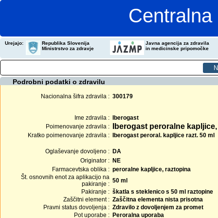
Centralna 
Urejajo:
Republika Slovenija
Javna agencija za zdravila
Ministrstvo za zdravje
in medicinske pripomočke
Podrobni podatki o zdravilu
Nacionalna šifra zdravila :
300179
Ime zdravila :
Iberogast
Iberogast peroralne kapljice,
Poimenovanje zdravila :
Kratko poimenovanje zdravila :
Iberogast peroral. kapljice razt. 50 ml
Oglaševanje dovoljeno :
DA
Originator :
NE
Farmacevtska oblika :
peroralne kapljice, raztopina
Št. osnovnih enot za aplikacijo na
50 ml
pakiranje :
Pakiranje :
škatla s steklenico s 50 ml raztopine
Zaščitni element :
Zaščitna elementa nista prisotna
Pravni status dovoljenja :
Zdravilo z dovoljenjem za promet
Pot uporabe :
Peroralna uporaba