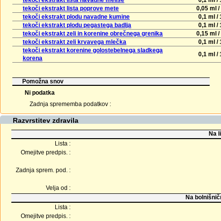
tekoči ekstrakt lista navadne melise
0,1 ml / 
tekoči ekstrakt lista poprove mete
0,05 ml /
tekoči ekstrakt plodu navadne kumine
0,1 ml / 
tekoči ekstrakt plodu pegastega badlja
0,1 ml / 
tekoči ekstrakt zeli in korenine obrečnega grenika
0,15 ml /
tekoči ekstrakt zeli krvavega mlečka
0,1 ml / 
tekoči ekstrakt korenine golostebelnega sladkega
0,1 ml / 
korena
Pomožna snov
Ni podatka
Zadnja sprememba podatkov :
Razvrstitev zdravila
Na l
Lista :
Omejitve predpis. :
Zadnja sprem. pod. :
Velja od :
Na bolnišnič
Lista :
Omejitve predpis. :