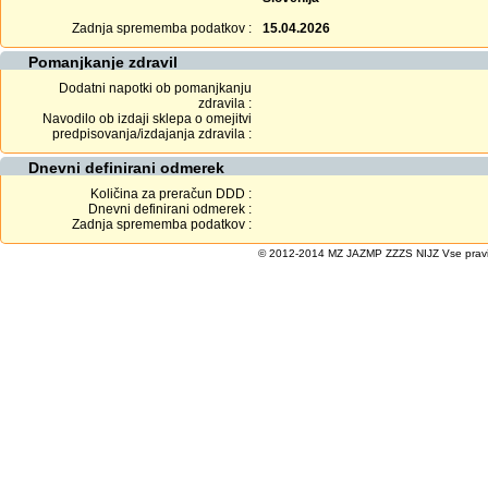
Zadnja sprememba podatkov :
15.04.2026
Pomanjkanje zdravil
Dodatni napotki ob pomanjkanju
zdravila :
Navodilo ob izdaji sklepa o omejitvi
predpisovanja/izdajanja zdravila :
Dnevni definirani odmerek
Količina za preračun DDD :
Dnevni definirani odmerek :
Zadnja sprememba podatkov :
© 2012-2014 MZ JAZMP ZZZS NIJZ Vse pravice 