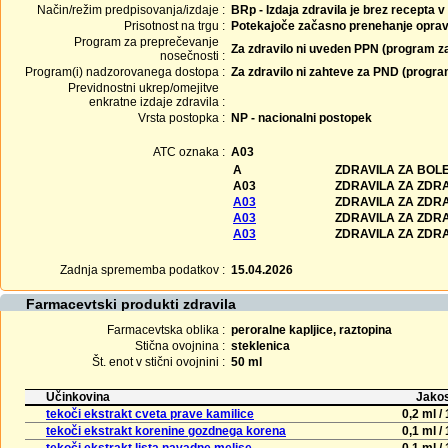
Način/režim predpisovanja/izdaje :
BRp - Izdaja zdravila je brez recepta v
Prisotnost na trgu :
Potekajoče začasno prenehanje oprav
Program za preprečevanje
Za zdravilo ni uveden PPN (program z
nosečnosti :
Program(i) nadzorovanega dostopa :
Za zdravilo ni zahteve za PND (progr
Previdnostni ukrep/omejitve
enkratne izdaje zdravila :
Vrsta postopka :
NP - nacionalni postopek
ATC oznaka :
A03
A
ZDRAVILA ZA BOLE
A03
ZDRAVILA ZA ZDR
A03
ZDRAVILA ZA ZDR
A03
ZDRAVILA ZA ZDR
A03
ZDRAVILA ZA ZDR
Zadnja sprememba podatkov :
15.04.2026
Farmacevtski produkti zdravila
Farmacevtska oblika :
peroralne kapljice, raztopina
Stična ovojnina :
steklenica
Št. enot v stični ovojnini :
50 ml
Učinkovina
Jakos
tekoči ekstrakt cveta prave kamilice
0,2 ml / 
tekoči ekstrakt korenine gozdnega korena
0,1 ml / 