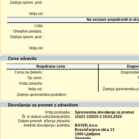
Zadnja sprem. pod. :
Velja od :
Na seznam ampuliranih in dru
Lista :
Omejitve predpis. :
Zadnja sprem. pod. :
Velja od :
Cene zdravila
Regulirana cena
Dogovo
Cena na debelo :
Dogovorje
Tip cene :
Vrsta zdravila :
Velja od :
Zadnja sprememba po
Zadnja sprememba podatkov :
Dovoljenje za promet z zdravilom
Vrsta postopka :
Sprememba dovoljenja za promet
Št. in datum odločbe/potrdila :
11021-1/2025-3 19.03.2025
Datum preneh. trženja zdravila :
Imetnik dovoljenja / potrdila :
BAYER d.o.o.
Bravničarjeva ulica 13
1000 Ljubljana
Slovenija