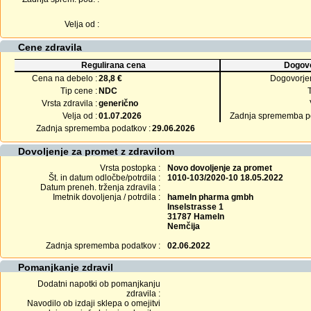
Velja od :
Cene zdravila
Regulirana cena
Dogovo
Cena na debelo :
28,8 €
Dogovorje
Tip cene :
NDC
Vrsta zdravila :
generično
Velja od :
01.07.2026
Zadnja sprememba po
Zadnja sprememba podatkov :
29.06.2026
Dovoljenje za promet z zdravilom
Vrsta postopka :
Novo dovoljenje za promet
Št. in datum odločbe/potrdila :
1010-103/2020-10 18.05.2022
Datum preneh. trženja zdravila :
Imetnik dovoljenja / potrdila :
hameln pharma gmbh
Inselstrasse 1
31787 Hameln
Nemčija
Zadnja sprememba podatkov :
02.06.2022
Pomanjkanje zdravil
Dodatni napotki ob pomanjkanju
zdravila :
Navodilo ob izdaji sklepa o omejitvi