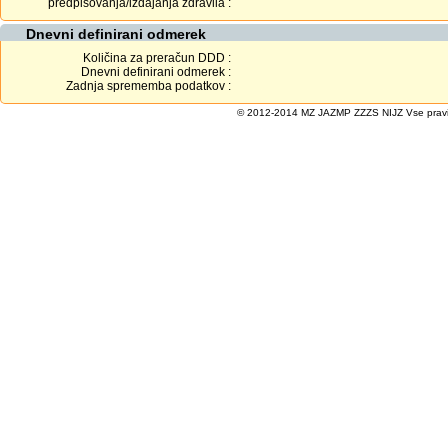
predpisovanja/izdajanja zdravila :
Dnevni definirani odmerek
Količina za preračun DDD :
Dnevni definirani odmerek :
Zadnja sprememba podatkov :
© 2012-2014 MZ JAZMP ZZZS NIJZ Vse pravice 