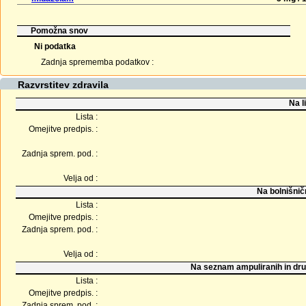
Pomožna snov
Ni podatka
Zadnja sprememba podatkov :
Razvrstitev zdravila
Na l
Lista :
Omejitve predpis. :
Zadnja sprem. pod. :
Velja od :
Na bolnišnič
Lista :
Omejitve predpis. :
Zadnja sprem. pod. :
Velja od :
Na seznam ampuliranih in dru
Lista :
Omejitve predpis. :
Zadnja sprem. pod. :