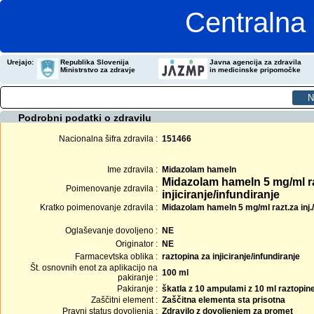
Centralna 
Urejajo:
Republika Slovenija
Javna agencija za zdravila
Ministrstvo za zdravje
in medicinske pripomočke
Podrobni podatki o zdravilu
Nacionalna šifra zdravila :
151466
Ime zdravila :
Midazolam hameln
Midazolam hameln 5 mg/ml r
Poimenovanje zdravila :
injiciranje/infundiranje
Kratko poimenovanje zdravila :
Midazolam hameln 5 mg/ml razt.za inj.
Oglaševanje dovoljeno :
NE
Originator :
NE
Farmacevtska oblika :
raztopina za injiciranje/infundiranje
Št. osnovnih enot za aplikacijo na
100 ml
pakiranje :
Pakiranje :
škatla z 10 ampulami z 10 ml raztopin
Zaščitni element :
Zaščitna elementa sta prisotna
Pravni status dovoljenja :
Zdravilo z dovoljenjem za promet