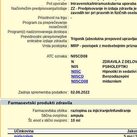
Pot uporabe :
Intravenska/intramuskularna uporaba
Način/režim predpisovanja/izdaje :
ZZ - Predpisovanje in izdaja zdravila j
zavodih ter pri pravnih in fizičnih ose
Prisotnost na trgu :
-
Program za preprečevanje
nosečnosti :
Program(i) nadzorovanega dostopa :
Previdnostni ukrep/omejitve
Trigonik (absolutna prepoved upravljan
enkratne izdaje zdravila :
Vrsta postopka :
MRP - postopek z medsebojnim prizn
ATC oznaka :
N05CD08
N
ZDRAVILA Z DELO
N05
PSIHOLEPTIKI
N05C
Hipnotiki in sedativi
N05CD
Benzodiazepini
N05CD08
midazolam
Zadnja sprememba podatkov :
02.06.2022
Farmacevtski produkti zdravila
Farmacevtska oblika :
raztopina za injiciranje/infundiranje
Stična ovojnina :
ampula
Št. enot v stični ovojnini :
10 ml
Učinkovina
Jakos
midazolam
5 mg / 