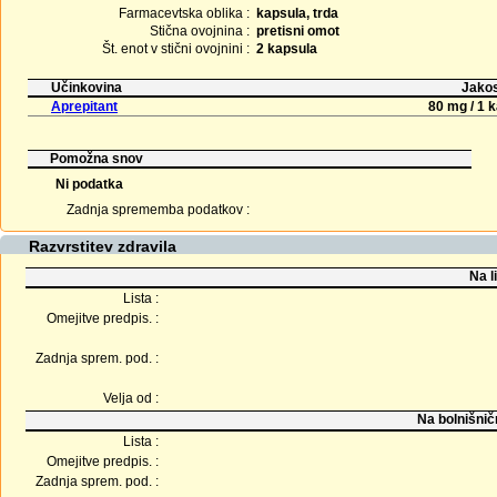
Farmacevtska oblika :
kapsula, trda
Stična ovojnina :
pretisni omot
Št. enot v stični ovojnini :
2 kapsula
Učinkovina
Jakos
Aprepitant
80 mg / 1 
Pomožna snov
Ni podatka
Zadnja sprememba podatkov :
Razvrstitev zdravila
Na l
Lista :
Omejitve predpis. :
Zadnja sprem. pod. :
Velja od :
Na bolnišnič
Lista :
Omejitve predpis. :
Zadnja sprem. pod. :