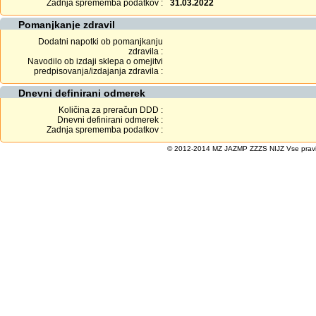
Zadnja sprememba podatkov :
31.03.2022
Pomanjkanje zdravil
Dodatni napotki ob pomanjkanju
zdravila :
Navodilo ob izdaji sklepa o omejitvi
predpisovanja/izdajanja zdravila :
Dnevni definirani odmerek
Količina za preračun DDD :
Dnevni definirani odmerek :
Zadnja sprememba podatkov :
© 2012-2014 MZ JAZMP ZZZS NIJZ Vse pravice 