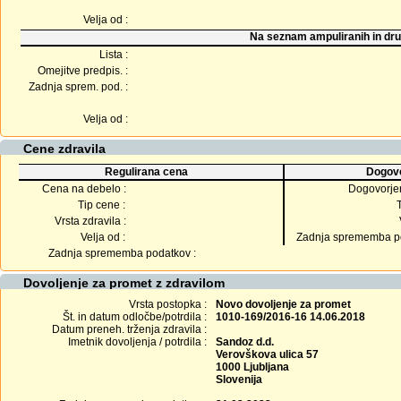
Velja od :
Na seznam ampuliranih in dru
Lista :
Omejitve predpis. :
Zadnja sprem. pod. :
Velja od :
Cene zdravila
Regulirana cena
Dogovo
Cena na debelo :
Dogovorje
Tip cene :
Vrsta zdravila :
Velja od :
Zadnja sprememba po
Zadnja sprememba podatkov :
Dovoljenje za promet z zdravilom
Vrsta postopka :
Novo dovoljenje za promet
Št. in datum odločbe/potrdila :
1010-169/2016-16 14.06.2018
Datum preneh. trženja zdravila :
Imetnik dovoljenja / potrdila :
Sandoz d.d.
Verovškova ulica 57
1000 Ljubljana
Slovenija