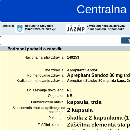
Centralna 
Urejajo:
Republika Slovenija
Javna agencija za zdravila
Ministrstvo za zdravje
in medicinske pripomočke
Podrobni podatki o zdravilu
Nacionalna šifra zdravila :
149253
Ime zdravila :
Aprepitant Sandoz
Aprepitant Sandoz 80 mg tr
Poimenovanje zdravila :
Kratko poimenovanje zdravila :
Aprepitant Sandoz 80 mg trda kaps. 2
Oglaševanje dovoljeno :
NE
Originator :
NE
kapsula, trda
Farmacevtska oblika :
Št. osnovnih enot za aplikacijo na
2 kapsula
pakiranje :
škatla z 2 kapsulama (1
Pakiranje :
Zaščitna elementa sta p
Zaščitni element :