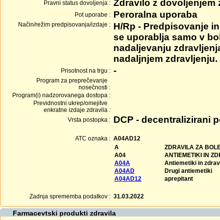
Zdravilo z dovoljenjem
Pravni status dovoljenja :
Peroralna uporaba
Pot uporabe :
Način/režim predpisovanja/izdaje :
H/Rp - Predpisovanje in 
se uporablja samo v bol
nadaljevanju zdravljenj
nadaljnjem zdravljenju.
-
Prisotnost na trgu :
Program za preprečevanje
nosečnosti :
Program(i) nadzorovanega dostopa :
Previdnostni ukrep/omejitve
enkratne izdaje zdravila :
DCP - decentralizirani 
Vrsta postopka :
ATC oznaka :
A04AD12
A
ZDRAVILA ZA BOLE
A04
ANTIEMETIKI IN Z
A04A
Antiemetiki in zdravi
A04AD
Drugi antiemetiki
A04AD12
aprepitant
Zadnja sprememba podatkov :
31.03.2022
Farmacevtski produkti zdravila