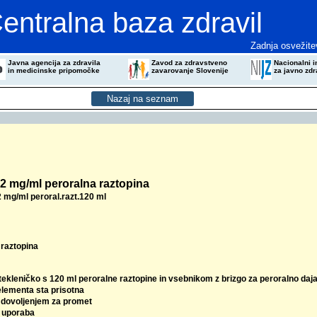
entralna baza zdravil
Zadnja osvežite
Javna agencija za zdravila
Zavod za zdravstveno
Nacionalni in
in medicinske pripomočke
zavarovanje Slovenije
za javno zdr
2 mg/ml peroralna raztopina
mg/ml peroral.razt.120 ml
 raztopina
tekleničko s 120 ml peroralne raztopine in vsebnikom z brizgo za peroralno daj
elementa sta prisotna
z dovoljenjem za promet
 uporaba