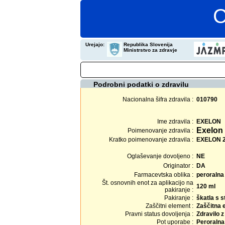
C
Urejajo:
Republika Slovenija
Ministrstvo za zdravje
Podrobni podatki o zdravilu
Nacionalna šifra zdravila :
010790
Ime zdravila :
EXELON
Exelon 
Poimenovanje zdravila :
Kratko poimenovanje zdravila :
EXELON 2 
Oglaševanje dovoljeno :
NE
Originator :
DA
Farmacevtska oblika :
peroralna
Št. osnovnih enot za aplikacijo na
120 ml
pakiranje :
Pakiranje :
škatla s s
Zaščitni element :
Zaščitna 
Pravni status dovoljenja :
Zdravilo 
Pot uporabe :
Peroralna