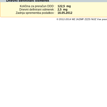
Dnevni definirani odmerek
Količina za preračun DDD :
122,5 mg
Dnevni definirani odmerek :
2,5 mg
Zadnja sprememba podatkov :
16.05.2012
© 2012-2014 MZ JAZMP ZZZS NIJZ Vse pravice 