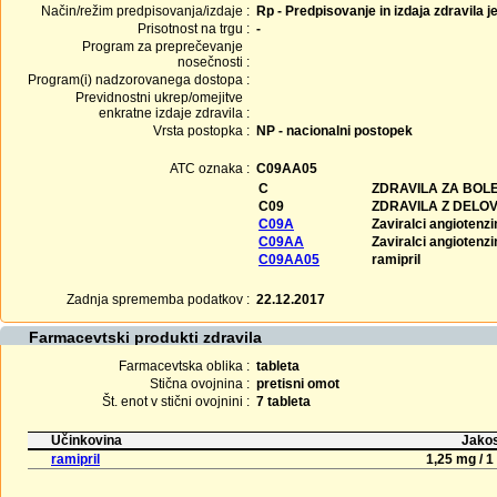
Način/režim predpisovanja/izdaje :
Rp - Predpisovanje in izdaja zdravila j
Prisotnost na trgu :
-
Program za preprečevanje
nosečnosti :
Program(i) nadzorovanega dostopa :
Previdnostni ukrep/omejitve
enkratne izdaje zdravila :
Vrsta postopka :
NP - nacionalni postopek
ATC oznaka :
C09AA05
C
ZDRAVILA ZA BOLE
C09
ZDRAVILA Z DELO
C09A
Zaviralci angioten
C09AA
Zaviralci angioten
C09AA05
ramipril
Zadnja sprememba podatkov :
22.12.2017
Farmacevtski produkti zdravila
Farmacevtska oblika :
tableta
Stična ovojnina :
pretisni omot
Št. enot v stični ovojnini :
7 tableta
Učinkovina
Jakos
ramipril
1,25 mg / 1