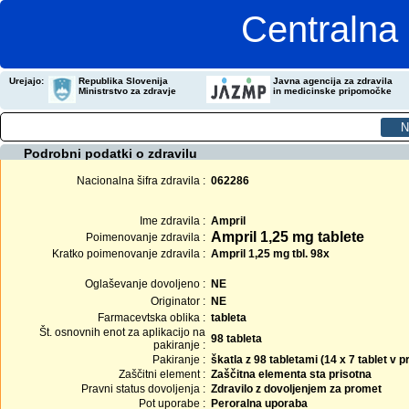
Centralna 
Urejajo:
Republika Slovenija
Javna agencija za zdravila
Ministrstvo za zdravje
in medicinske pripomočke
Podrobni podatki o zdravilu
Nacionalna šifra zdravila :
062286
Ime zdravila :
Ampril
Ampril 1,25 mg tablete
Poimenovanje zdravila :
Kratko poimenovanje zdravila :
Ampril 1,25 mg tbl. 98x
Oglaševanje dovoljeno :
NE
Originator :
NE
Farmacevtska oblika :
tableta
Št. osnovnih enot za aplikacijo na
98 tableta
pakiranje :
Pakiranje :
škatla z 98 tabletami (14 x 7 tablet v
Zaščitni element :
Zaščitna elementa sta prisotna
Pravni status dovoljenja :
Zdravilo z dovoljenjem za promet
Pot uporabe :
Peroralna uporaba