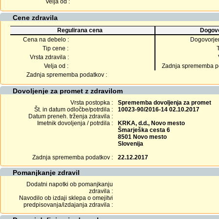
Velja od :
Cene zdravila
Regulirana cena
Dogovo
Cena na debelo :
Dogovorje
Tip cene :
Vrsta zdravila :
Velja od :
Zadnja sprememba po
Zadnja sprememba podatkov :
Dovoljenje za promet z zdravilom
Vrsta postopka :
Sprememba dovoljenja za promet
Št. in datum odločbe/potrdila :
10023-90/2016-14 02.10.2017
Datum preneh. trženja zdravila :
Imetnik dovoljenja / potrdila :
KRKA, d.d., Novo mesto
Šmarješka cesta 6
8501 Novo mesto
Slovenija
Zadnja sprememba podatkov :
22.12.2017
Pomanjkanje zdravil
Dodatni napotki ob pomanjkanju
zdravila :
Navodilo ob izdaji sklepa o omejitvi
predpisovanja/izdajanja zdravila :