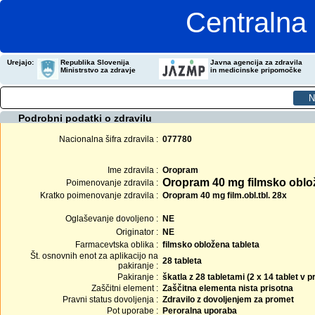
Centralna 
Urejajo:
Republika Slovenija
Javna agencija za zdravila
Ministrstvo za zdravje
in medicinske pripomočke
Podrobni podatki o zdravilu
Nacionalna šifra zdravila :
077780
Ime zdravila :
Oropram
Oropram 40 mg filmsko oblož
Poimenovanje zdravila :
Kratko poimenovanje zdravila :
Oropram 40 mg film.obl.tbl. 28x
Oglaševanje dovoljeno :
NE
Originator :
NE
Farmacevtska oblika :
filmsko obložena tableta
Št. osnovnih enot za aplikacijo na
28 tableta
pakiranje :
Pakiranje :
škatla z 28 tabletami (2 x 14 tablet v
Zaščitni element :
Zaščitna elementa nista prisotna
Pravni status dovoljenja :
Zdravilo z dovoljenjem za promet
Pot uporabe :
Peroralna uporaba