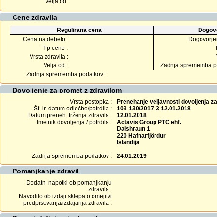
Velja od :
Cene zdravila
Regulirana cena
Dogovo
Cena na debelo :
Dogovorje
Tip cene :
Vrsta zdravila :
Velja od :
Zadnja sprememba po
Zadnja sprememba podatkov :
Dovoljenje za promet z zdravilom
Vrsta postopka :
Prenehanje veljavnosti dovoljenja z
Št. in datum odločbe/potrdila :
103-130/2017-3 12.01.2018
Datum preneh. trženja zdravila :
12.01.2018
Imetnik dovoljenja / potrdila :
Actavis Group PTC ehf.
Dalshraun 1
220 Hafnarfjördur
Islandija
Zadnja sprememba podatkov :
24.01.2019
Pomanjkanje zdravil
Dodatni napotki ob pomanjkanju
zdravila :
Navodilo ob izdaji sklepa o omejitvi
predpisovanja/izdajanja zdravila :