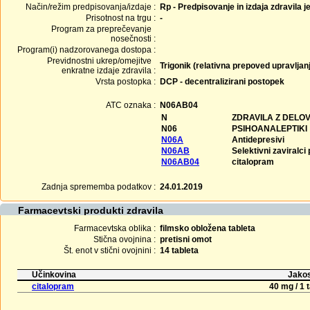
Način/režim predpisovanja/izdaje :
Rp - Predpisovanje in izdaja zdravila j
Prisotnost na trgu :
-
Program za preprečevanje
nosečnosti :
Program(i) nadzorovanega dostopa :
Previdnostni ukrep/omejitve
Trigonik (relativna prepoved upravljanj
enkratne izdaje zdravila :
Vrsta postopka :
DCP - decentralizirani postopek
ATC oznaka :
N06AB04
N
ZDRAVILA Z DELO
N06
PSIHOANALEPTIKI
N06A
Antidepresivi
N06AB
Selektivni zaviralc
N06AB04
citalopram
Zadnja sprememba podatkov :
24.01.2019
Farmacevtski produkti zdravila
Farmacevtska oblika :
filmsko obložena tableta
Stična ovojnina :
pretisni omot
Št. enot v stični ovojnini :
14 tableta
Učinkovina
Jakos
citalopram
40 mg / 1 