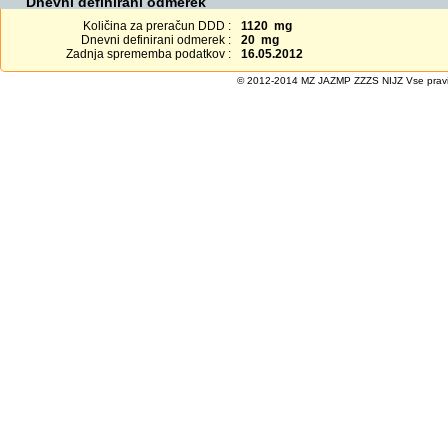
Dnevni definirani odmerek
Količina za preračun DDD :
1120 mg
Dnevni definirani odmerek :
20 mg
Zadnja sprememba podatkov :
16.05.2012
© 2012-2014 MZ JAZMP ZZZS NIJZ Vse pravice 