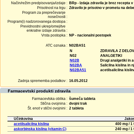
Način/režim predpisovanja/izdaje :
BRp - Izdaja zdravila je brez recepta v
Prisotnost na trgu :
Zdravilo je prisotno v prometu na debe
Program za preprečevanje
nosečnosti :
Program(i) nadzorovanega dostopa :
Previdnostni ukrep/omejitve
enkratne izdaje zdravila :
Vrsta postopka :
NP - nacionalni postopek
ATC oznaka :
N02BA51
N
ZDRAVILA Z DELO
N02
ANALGETIKI
N02B
Drugi analgetiki in a
N02BA
Salicilna kislina in n
N02BA51
acetilsalicilna kisl
Zadnja sprememba podatkov :
16.05.2012
Farmacevtski produkti zdravila
Farmacevtska oblika :
šumeča tableta
Stična ovojnina :
dvojni trak
Št. enot v stični ovojnini :
2 tableta
Učinkovina
Jakos
acetilsalicilna kislina
400 mg / 1 
askorbinska kislina (vitamin C)
240 mg / 1 