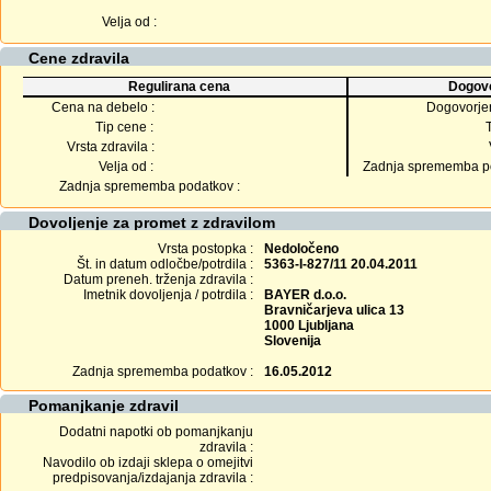
Velja od :
Cene zdravila
Regulirana cena
Dogovo
Cena na debelo :
Dogovorje
Tip cene :
Vrsta zdravila :
Velja od :
Zadnja sprememba po
Zadnja sprememba podatkov :
Dovoljenje za promet z zdravilom
Vrsta postopka :
Nedoločeno
Št. in datum odločbe/potrdila :
5363-I-827/11 20.04.2011
Datum preneh. trženja zdravila :
Imetnik dovoljenja / potrdila :
BAYER d.o.o.
Bravničarjeva ulica 13
1000 Ljubljana
Slovenija
Zadnja sprememba podatkov :
16.05.2012
Pomanjkanje zdravil
Dodatni napotki ob pomanjkanju
zdravila :
Navodilo ob izdaji sklepa o omejitvi
predpisovanja/izdajanja zdravila :