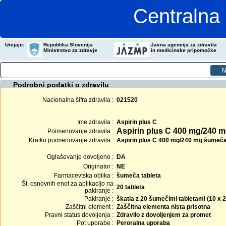
Centralna 
Urejajo:
Republika Slovenija
Javna agencija za zdravila
Ministrstvo za zdravje
in medicinske pripomočke
Podrobni podatki o zdravilu
Nacionalna šifra zdravila :
021520
Ime zdravila :
Aspirin plus C
Aspirin plus C 400 mg/240 m
Poimenovanje zdravila :
Kratko poimenovanje zdravila :
Aspirin plus C 400 mg/240 mg šumeča 
Oglaševanje dovoljeno :
DA
Originator :
NE
Farmacevtska oblika :
šumeča tableta
Št. osnovnih enot za aplikacijo na
20 tableta
pakiranje :
Pakiranje :
škatla z 20 šumečimi tabletami (10 x 2
Zaščitni element :
Zaščitna elementa nista prisotna
Pravni status dovoljenja :
Zdravilo z dovoljenjem za promet
Pot uporabe :
Peroralna uporaba