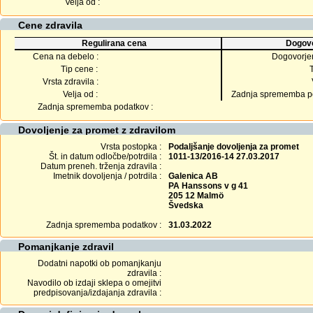
Velja od :
Cene zdravila
Regulirana cena
Dogovo
Cena na debelo :
Dogovorje
Tip cene :
Vrsta zdravila :
Velja od :
Zadnja sprememba po
Zadnja sprememba podatkov :
Dovoljenje za promet z zdravilom
Vrsta postopka :
Podaljšanje dovoljenja za promet
Št. in datum odločbe/potrdila :
1011-13/2016-14 27.03.2017
Datum preneh. trženja zdravila :
Imetnik dovoljenja / potrdila :
Galenica AB
PA Hanssons v g 41
205 12 Malmö
Švedska
Zadnja sprememba podatkov :
31.03.2022
Pomanjkanje zdravil
Dodatni napotki ob pomanjkanju
zdravila :
Navodilo ob izdaji sklepa o omejitvi
predpisovanja/izdajanja zdravila :