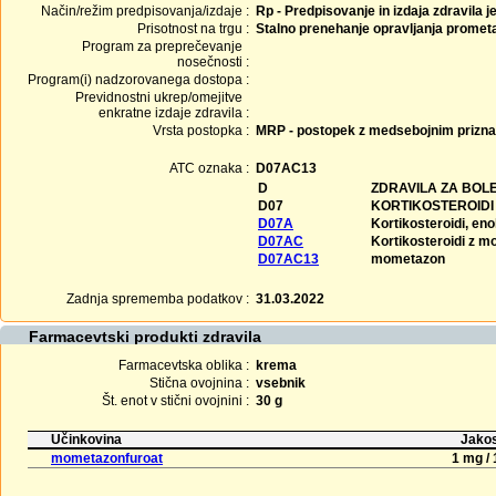
Način/režim predpisovanja/izdaje :
Rp - Predpisovanje in izdaja zdravila j
Prisotnost na trgu :
Stalno prenehanje opravljanja promet
Program za preprečevanje
nosečnosti :
Program(i) nadzorovanega dostopa :
Previdnostni ukrep/omejitve
enkratne izdaje zdravila :
Vrsta postopka :
MRP - postopek z medsebojnim prizn
ATC oznaka :
D07AC13
D
ZDRAVILA ZA BOL
D07
KORTIKOSTEROIDI 
D07A
Kortikosteroidi, e
D07AC
Kortikosteroidi z m
D07AC13
mometazon
Zadnja sprememba podatkov :
31.03.2022
Farmacevtski produkti zdravila
Farmacevtska oblika :
krema
Stična ovojnina :
vsebnik
Št. enot v stični ovojnini :
30 g
Učinkovina
Jakos
mometazonfuroat
1 mg / 