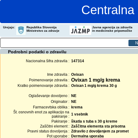
Centralna 
Urejajo:
Republika Slovenija
Javna agencija za zdravila
Ministrstvo za zdravje
in medicinske pripomočke
Podrobni podatki o zdravilu
Nacionalna šifra zdravila :
147314
Ime zdravila :
Ovixan
Ovixan 1 mg/g krema
Poimenovanje zdravila :
Kratko poimenovanje zdravila :
Ovixan 1 mg/g krema 30 g
Oglaševanje dovoljeno :
NE
Originator :
NE
Farmacevtska oblika :
krema
Št. osnovnih enot za aplikacijo na
1 vsebnik
pakiranje :
Pakiranje :
škatla s tuba s 30 g kreme
Zaščitni element :
Zaščitna elementa sta prisotna
Pravni status dovoljenja :
Zdravilo z dovoljenjem za promet
Pot uporabe :
Dermalna uporaba