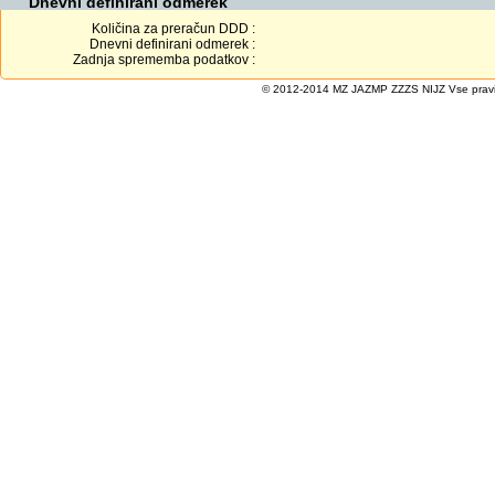
Dnevni definirani odmerek
Količina za preračun DDD :
Dnevni definirani odmerek :
Zadnja sprememba podatkov :
© 2012-2014 MZ JAZMP ZZZS NIJZ Vse pravice 