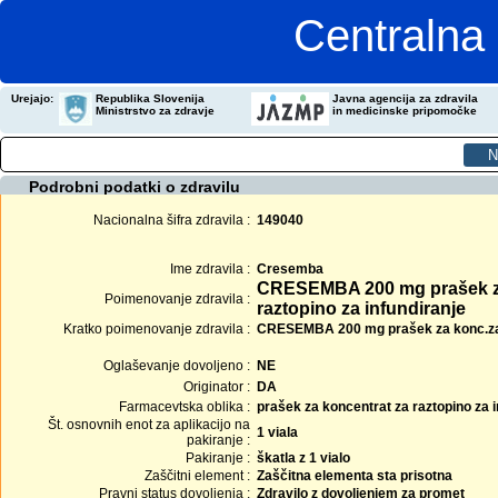
Centralna 
Urejajo:
Republika Slovenija
Javna agencija za zdravila
Ministrstvo za zdravje
in medicinske pripomočke
Podrobni podatki o zdravilu
Nacionalna šifra zdravila :
149040
Ime zdravila :
Cresemba
CRESEMBA 200 mg prašek za
Poimenovanje zdravila :
raztopino za infundiranje
Kratko poimenovanje zdravila :
CRESEMBA 200 mg prašek za konc.za ra
Oglaševanje dovoljeno :
NE
Originator :
DA
Farmacevtska oblika :
prašek za koncentrat za raztopino za i
Št. osnovnih enot za aplikacijo na
1 viala
pakiranje :
Pakiranje :
škatla z 1 vialo
Zaščitni element :
Zaščitna elementa sta prisotna
Pravni status dovoljenja :
Zdravilo z dovoljenjem za promet