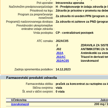
Pot uporabe :
Intravenska uporaba
Način/režim predpisovanja/izdaje :
H - Predpisovanje in izdaja zdravila je
Prisotnost na trgu :
Zdravilo je prisotno v prometu na debe
Program za preprečevanje
Za zdravilo ni uveden PPN (program z
nosečnosti :
Program(i) nadzorovanega dostopa :
Za zdravilo ni zahteve za PND (progr
Previdnostni ukrep/omejitve
enkratne izdaje zdravila :
Vrsta postopka :
CP - centralizirani postopek
ATC oznaka :
J02AC05
J
ZDRAVILA ZA SIS
J02
ANTIMIKOTIKI ZA
J02A
Antimikotiki za sis
J02AC
Triazol in derivati t
J02AC05
izavukonazol
Zadnja sprememba podatkov :
14.12.2023
Farmacevtski produkti zdravila
Farmacevtska oblika :
prašek za koncentrat za raztopino za i
Stična ovojnina :
viala
Št. enot v stični ovojnini :
0 viala
Učinkovina
Jakos
izavukonazol
200 mg / 1