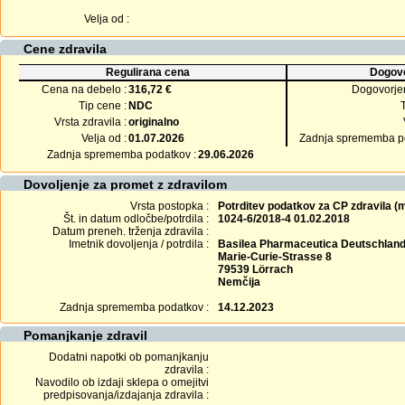
Velja od :
Cene zdravila
Regulirana cena
Dogovo
Cena na debelo :
316,72 €
Dogovorje
Tip cene :
NDC
Vrsta zdravila :
originalno
Velja od :
01.07.2026
Zadnja sprememba po
Zadnja sprememba podatkov :
29.06.2026
Dovoljenje za promet z zdravilom
Vrsta postopka :
Potrditev podatkov za CP zdravila 
Št. in datum odločbe/potrdila :
1024-6/2018-4 01.02.2018
Datum preneh. trženja zdravila :
Imetnik dovoljenja / potrdila :
Basilea Pharmaceutica Deutschla
Marie-Curie-Strasse 8
79539 Lörrach
Nemčija
Zadnja sprememba podatkov :
14.12.2023
Pomanjkanje zdravil
Dodatni napotki ob pomanjkanju
zdravila :
Navodilo ob izdaji sklepa o omejitvi
predpisovanja/izdajanja zdravila :