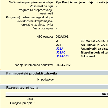
Način/režim predpisovanja/izdaje :
Rp - Predpisovanje in izdaja zdravila j
Prisotnost na trgu :
-
Program za preprečevanje
nosečnosti :
Program(i) nadzorovanega dostopa :
Previdnostni ukrep/omejitve
enkratne izdaje zdravila :
Vrsta postopka :
-
ATC oznaka :
J02AC01
J
ZDRAVILA ZA SIS
J02
ANTIMIKOTIKI ZA
J02A
Antimikotiki za sis
J02AC
Triazol in derivati t
J02AC01
flukonazol
Zadnja sprememba podatkov :
30.04.2012
Farmacevtski produkti zdravila
Ni podatkov.
Razvrstitev zdravila
Na l
Lista :
Omejitve predpis. :