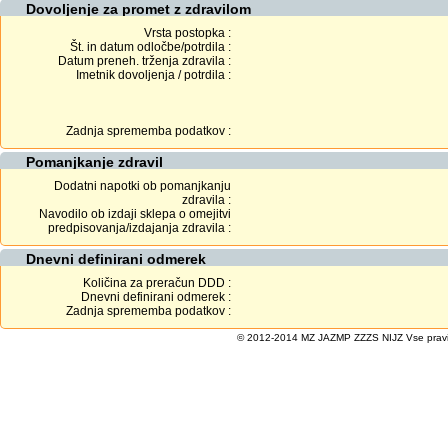
Dovoljenje za promet z zdravilom
Vrsta postopka :
Št. in datum odločbe/potrdila :
Datum preneh. trženja zdravila :
Imetnik dovoljenja / potrdila :
Zadnja sprememba podatkov :
Pomanjkanje zdravil
Dodatni napotki ob pomanjkanju
zdravila :
Navodilo ob izdaji sklepa o omejitvi
predpisovanja/izdajanja zdravila :
Dnevni definirani odmerek
Količina za preračun DDD :
Dnevni definirani odmerek :
Zadnja sprememba podatkov :
© 2012-2014 MZ JAZMP ZZZS NIJZ Vse pravice 