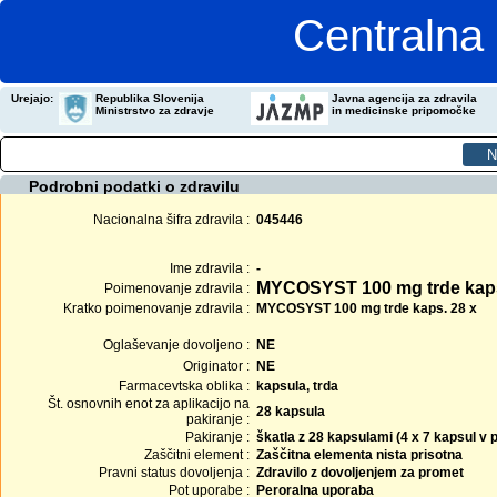
Centralna 
Urejajo:
Republika Slovenija
Javna agencija za zdravila
Ministrstvo za zdravje
in medicinske pripomočke
Podrobni podatki o zdravilu
Nacionalna šifra zdravila :
045446
Ime zdravila :
-
MYCOSYST 100 mg trde kap
Poimenovanje zdravila :
Kratko poimenovanje zdravila :
MYCOSYST 100 mg trde kaps. 28 x
Oglaševanje dovoljeno :
NE
Originator :
NE
Farmacevtska oblika :
kapsula, trda
Št. osnovnih enot za aplikacijo na
28 kapsula
pakiranje :
Pakiranje :
škatla z 28 kapsulami (4 x 7 kapsul v
Zaščitni element :
Zaščitna elementa nista prisotna
Pravni status dovoljenja :
Zdravilo z dovoljenjem za promet
Pot uporabe :
Peroralna uporaba