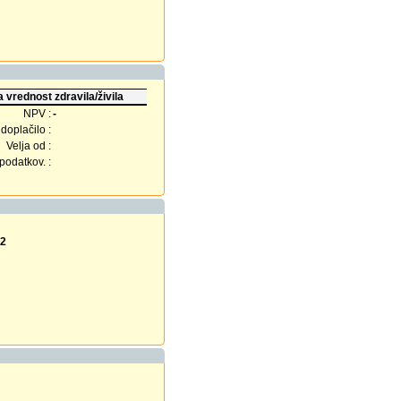
 vrednost zdravila/živila
NPV :
-
doplačilo :
Velja od :
odatkov. :
22