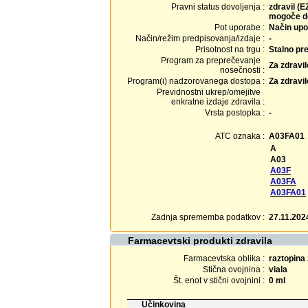
Pravni status dovoljenja :
zdravil (E
mogoče do
Pot uporabe :
Način upo
Način/režim predpisovanja/izdaje :
-
Prisotnost na trgu :
Stalno pr
Program za preprečevanje
Za zdravi
nosečnosti :
Program(i) nadzorovanega dostopa :
Za zdravi
Previdnostni ukrep/omejitve
enkratne izdaje zdravila :
Vrsta postopka :
-
ATC oznaka :
A03FA01
A
A03
A03F
A03FA
A03FA01
Zadnja sprememba podatkov :
27.11.202
Farmacevtski produkti zdravila
Farmacevtska oblika :
raztopina 
Stična ovojnina :
viala
Št. enot v stični ovojnini :
0 ml
Učinkovina