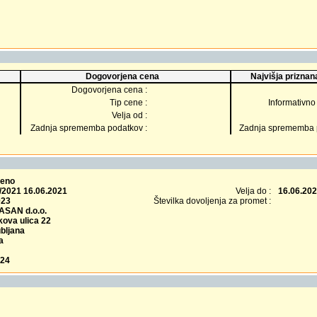
Dogovorjena cena
Najvišja priznana
Dogovorjena cena :
Tip cene :
Informativno 
Velja od :
Zadnja sprememba podatkov :
Zadnja sprememba p
čeno
/2021 16.06.2021
Velja do :
16.06.20
023
Številka dovoljenja za promet :
SAN d.o.o.
ova ulica 22
bljana
a
024