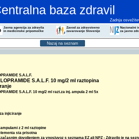
entralna baza zdravil
Zadnja osvežite
Javna agencija za zdravila
Zavod za zdravstveno
Nacionalni in
in medicinske pripomočke
zavarovanje Slovenije
za javno zdr
RAMIDE S.A.L.F.
OPRAMIDE S.A.L.F. 10 mg/2 ml raztopina
iranje
AMIDE S.A.L.F. 10 mg/2 ml razt.za inj. ampula 2 ml 5x
za injiciranje
5 ampulami z 2 ml raztopine
elementa sta prisotna
z začasnim dovoljenjem za vnos/uvoz s seznama EZ ali NPZ - Zdravilo je na sez