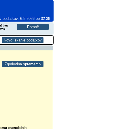
v podatkov: 6.8.2026 ob 02:38
štitut
avje
namu esencialnih