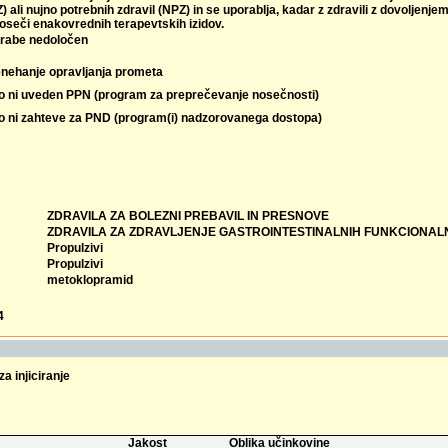
Z) ali nujno potrebnih zdravil (NPZ) in se uporablja, kadar z zdravili z dovoljenje
seči enakovrednih terapevtskih izidov.
rabe nedoločen
enehanje opravljanja prometa
lo ni uveden PPN (program za preprečevanje nosečnosti)
lo ni zahteve za PND (program(i) nadzorovanega dostopa)
ZDRAVILA ZA BOLEZNI PREBAVIL IN PRESNOVE
ZDRAVILA ZA ZDRAVLJENJE GASTROINTESTINALNIH FUNKCIONAL
Propulzivi
Propulzivi
metoklopramid
4
za injiciranje
Jakost
Oblika učinkovine