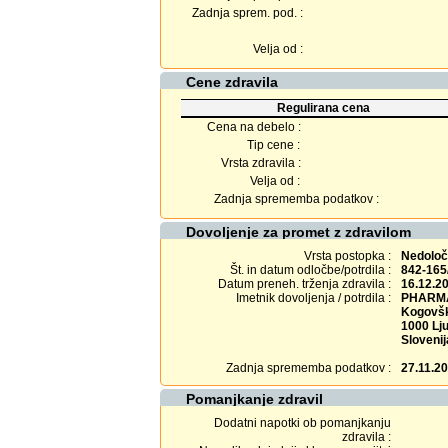
Zadnja sprem. pod. :
Velja od :
Cene zdravila
Regulirana cena
Cena na debelo :
Tip cene :
Vrsta zdravila :
Velja od :
Zadnja sprememba podatkov :
Dovoljenje za promet z zdravilom
Vrsta postopka :
Nedolo
Št. in datum odločbe/potrdila :
842-165
Datum preneh. trženja zdravila :
16.12.2
Imetnik dovoljenja / potrdila :
PHARMA
Kogovšk
1000 Lju
Slovenij
Zadnja sprememba podatkov :
27.11.2
Pomanjkanje zdravil
Dodatni napotki ob pomanjkanju
zdravila :