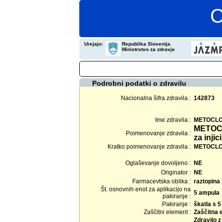
C
Urejajo:
Republika Slovenija
Ministrstvo za zdravje
Podrobni podatki o zdravilu
Nacionalna šifra zdravila :
142873
Ime zdravila :
METOCLOP
METOCL
Poimenovanje zdravila :
za injic
Kratko poimenovanje zdravila :
METOCLOPR
Oglaševanje dovoljeno :
NE
Originator :
NE
Farmacevtska oblika :
raztopina 
Št. osnovnih enot za aplikacijo na
5 ampula
pakiranje :
Pakiranje :
škatla s 
Zaščitni element :
Zaščitna 
Zdravilo 