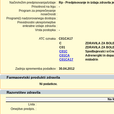
Način/režim predpisovanja/izdaje :
Rp - Predpisovanje in izdaja zdravila j
Prisotnost na trgu :
-
Program za preprečevanje
nosečnosti :
Program(i) nadzorovanega dostopa :
Previdnostni ukrep/omejitve
enkratne izdaje zdravila :
Vrsta postopka :
-
ATC oznaka :
C01CA17
C
ZDRAVILA ZA BOLE
C01
ZDRAVILA ZA BOL
C01C
Spodbujevalci srčne
C01CA
Adrenergiki in dopa
C01CA17
midodrin
Zadnja sprememba podatkov :
30.04.2012
Farmacevtski produkti zdravila
Ni podatkov.
Razvrstitev zdravila
Na l
Lista :
Omejitve predpis. :