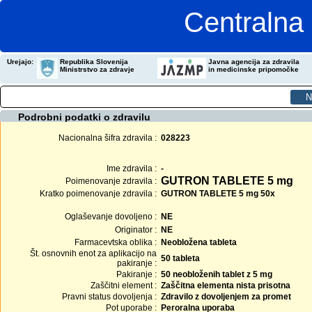
Centralna 
Urejajo:
Republika Slovenija
Javna agencija za zdravila
Ministrstvo za zdravje
in medicinske pripomočke
Podrobni podatki o zdravilu
Nacionalna šifra zdravila :
028223
Ime zdravila :
-
GUTRON TABLETE 5 mg
Poimenovanje zdravila :
Kratko poimenovanje zdravila :
GUTRON TABLETE 5 mg 50x
Oglaševanje dovoljeno :
NE
Originator :
NE
Farmacevtska oblika :
Neobložena tableta
Št. osnovnih enot za aplikacijo na
50 tableta
pakiranje :
Pakiranje :
50 neobloženih tablet z 5 mg
Zaščitni element :
Zaščitna elementa nista prisotna
Pravni status dovoljenja :
Zdravilo z dovoljenjem za promet
Pot uporabe :
Peroralna uporaba