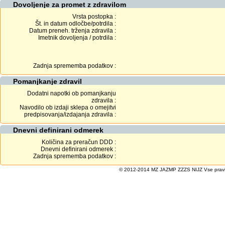
Dovoljenje za promet z zdravilom
Vrsta postopka :
Št. in datum odločbe/potrdila :
Datum preneh. trženja zdravila :
Imetnik dovoljenja / potrdila :
Zadnja sprememba podatkov :
Pomanjkanje zdravil
Dodatni napotki ob pomanjkanju
zdravila :
Navodilo ob izdaji sklepa o omejitvi
predpisovanja/izdajanja zdravila :
Dnevni definirani odmerek
Količina za preračun DDD :
Dnevni definirani odmerek :
Zadnja sprememba podatkov :
© 2012-2014 MZ JAZMP ZZZS NIJZ Vse pravice 