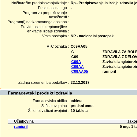
Način/režim predpisovanja/izdaje :
Rp - Predpisovanje in izdaja zdravila j
Prisotnost na trgu :
-
Program za preprečevanje
nosečnosti :
Program(i) nadzorovanega dostopa :
Previdnostni ukrep/omejitve
enkratne izdaje zdravila :
Vrsta postopka :
NP - nacionalni postopek
ATC oznaka :
C09AA05
C
ZDRAVILA ZA BOLE
C09
ZDRAVILA Z DELO
C09A
Zaviralci angioten
C09AA
Zaviralci angioten
C09AA05
ramipril
Zadnja sprememba podatkov :
22.12.2017
Farmacevtski produkti zdravila
Farmacevtska oblika :
tableta
Stična ovojnina :
pretisni omot
Št. enot v stični ovojnini :
10 tableta
Učinkovina
Jakos
ramipril
5 mg / 1 t