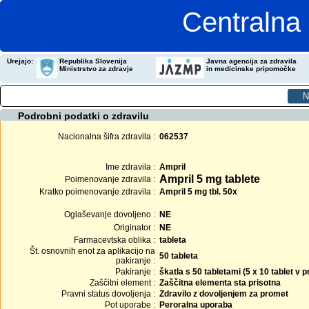
Centralna 
Urejajo:
Republika Slovenija
Javna agencija za zdravila
Ministrstvo za zdravje
in medicinske pripomočke
Podrobni podatki o zdravilu
Nacionalna šifra zdravila :
062537
Ime zdravila :
Ampril
Ampril 5 mg tablete
Poimenovanje zdravila :
Kratko poimenovanje zdravila :
Ampril 5 mg tbl. 50x
Oglaševanje dovoljeno :
NE
Originator :
NE
Farmacevtska oblika :
tableta
Št. osnovnih enot za aplikacijo na
50 tableta
pakiranje :
Pakiranje :
škatla s 50 tabletami (5 x 10 tablet v
Zaščitni element :
Zaščitna elementa sta prisotna
Pravni status dovoljenja :
Zdravilo z dovoljenjem za promet
Pot uporabe :
Peroralna uporaba