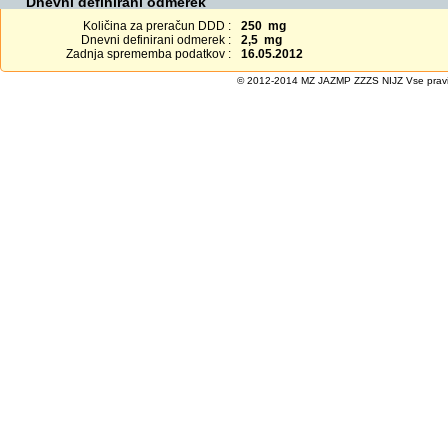
Dnevni definirani odmerek
Količina za preračun DDD :
250 mg
Dnevni definirani odmerek :
2,5 mg
Zadnja sprememba podatkov :
16.05.2012
© 2012-2014 MZ JAZMP ZZZS NIJZ Vse pravice 