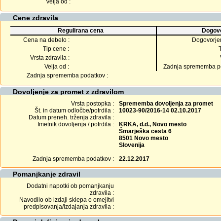
Velja od :
Cene zdravila
Regulirana cena
Dogovo
Cena na debelo :
Dogovorje
Tip cene :
Vrsta zdravila :
Velja od :
Zadnja sprememba po
Zadnja sprememba podatkov :
Dovoljenje za promet z zdravilom
Vrsta postopka :
Sprememba dovoljenja za promet
Št. in datum odločbe/potrdila :
10023-90/2016-14 02.10.2017
Datum preneh. trženja zdravila :
Imetnik dovoljenja / potrdila :
KRKA, d.d., Novo mesto
Šmarješka cesta 6
8501 Novo mesto
Slovenija
Zadnja sprememba podatkov :
22.12.2017
Pomanjkanje zdravil
Dodatni napotki ob pomanjkanju
zdravila :
Navodilo ob izdaji sklepa o omejitvi
predpisovanja/izdajanja zdravila :