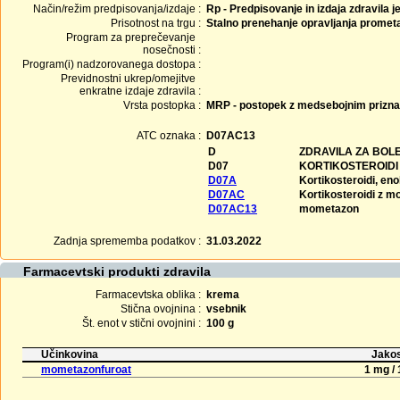
Način/režim predpisovanja/izdaje :
Rp - Predpisovanje in izdaja zdravila j
Prisotnost na trgu :
Stalno prenehanje opravljanja promet
Program za preprečevanje
nosečnosti :
Program(i) nadzorovanega dostopa :
Previdnostni ukrep/omejitve
enkratne izdaje zdravila :
Vrsta postopka :
MRP - postopek z medsebojnim prizn
ATC oznaka :
D07AC13
D
ZDRAVILA ZA BOL
D07
KORTIKOSTEROIDI 
D07A
Kortikosteroidi, e
D07AC
Kortikosteroidi z m
D07AC13
mometazon
Zadnja sprememba podatkov :
31.03.2022
Farmacevtski produkti zdravila
Farmacevtska oblika :
krema
Stična ovojnina :
vsebnik
Št. enot v stični ovojnini :
100 g
Učinkovina
Jakos
mometazonfuroat
1 mg / 