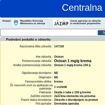
Centralna 
Urejajo:
Republika Slovenija
Javna agencija za zdravila
Ministrstvo za zdravje
in medicinske pripomočke
Podrobni podatki o zdravilu
Nacionalna šifra zdravila :
147330
Ime zdravila :
Ovixan
Ovixan 1 mg/g krema
Poimenovanje zdravila :
Kratko poimenovanje zdravila :
Ovixan 1 mg/g krema 100 g
Oglaševanje dovoljeno :
NE
Originator :
NE
Farmacevtska oblika :
krema
Št. osnovnih enot za aplikacijo na
1 vsebnik
pakiranje :
Pakiranje :
škatla s tuba s 100 g kreme
Zaščitni element :
Zaščitna elementa sta prisotna
Pravni status dovoljenja :
Zdravilo z dovoljenjem za promet
Pot uporabe :
Dermalna uporaba