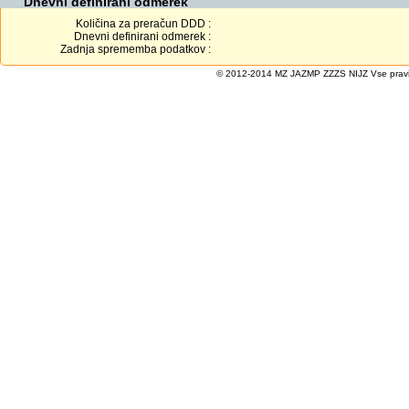
Dnevni definirani odmerek
Količina za preračun DDD :
Dnevni definirani odmerek :
Zadnja sprememba podatkov :
© 2012-2014 MZ JAZMP ZZZS NIJZ Vse pravice 