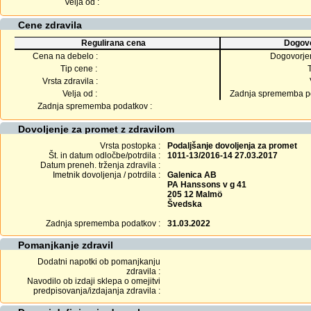
Velja od :
Cene zdravila
Regulirana cena
Dogovo
Cena na debelo :
Dogovorje
Tip cene :
Vrsta zdravila :
Velja od :
Zadnja sprememba po
Zadnja sprememba podatkov :
Dovoljenje za promet z zdravilom
Vrsta postopka :
Podaljšanje dovoljenja za promet
Št. in datum odločbe/potrdila :
1011-13/2016-14 27.03.2017
Datum preneh. trženja zdravila :
Imetnik dovoljenja / potrdila :
Galenica AB
PA Hanssons v g 41
205 12 Malmö
Švedska
Zadnja sprememba podatkov :
31.03.2022
Pomanjkanje zdravil
Dodatni napotki ob pomanjkanju
zdravila :
Navodilo ob izdaji sklepa o omejitvi
predpisovanja/izdajanja zdravila :