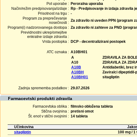
Pot uporabe :
Peroralna uporaba
Način/režim predpisovanja/izdaje :
Rp - Predpisovanje in izdaja zdravila j
Prisotnost na trgu :
-
Program za preprečevanje
Za zdravilo ni uveden PPN (program z
nosečnosti :
Program(i) nadzorovanega dostopa :
Za zdravilo ni zahteve za PND (progr
Previdnostni ukrep/omejitve
enkratne izdaje zdravila :
Vrsta postopka :
DCP - decentralizirani postopek
ATC oznaka :
A10BH01
A
ZDRAVILA ZA BOLE
A10
ZDRAVILA ZA ZDR
A10B
Antidiabetiki, brez i
A10BH
Zaviralci dipeptidil
A10BH01
sitagliptin
Zadnja sprememba podatkov :
29.07.2026
Farmacevtski produkti zdravila
Farmacevtska oblika :
filmsko obložena tableta
Stična ovojnina :
pretisni omot
Št. enot v stični ovojnini :
14 tableta
Učinkovina
Jakos
sitagliptin
100 mg / 1 