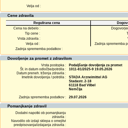
Velja od :
Cene zdravila
Regulirana cena
Dogovo
Cena na debelo :
Dogovorje
Tip cene :
Vrsta zdravila :
Velja od :
Zadnja sprememba po
Zadnja sprememba podatkov :
Dovoljenje za promet z zdravilom
Vrsta postopka :
Podaljšanje dovoljenja za promet
Št. in datum odločbe/potrdila :
1011-81/2025-9 19.05.2026
Datum preneh. trženja zdravila :
Imetnik dovoljenja / potrdila :
STADA Arzneimittel AG
Stadastr. 2-18
61118 Bad Vilbel
Nemčija
Zadnja sprememba podatkov :
29.07.2026
Pomanjkanje zdravil
Dodatni napotki ob pomanjkanju
zdravila :
Navodilo ob izdaji sklepa o omejitvi
predpisovanja/izdajanja zdravila :