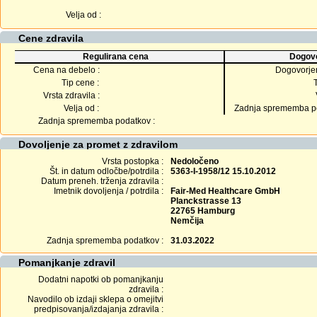
Velja od :
Cene zdravila
Regulirana cena
Dogovo
Cena na debelo :
Dogovorje
Tip cene :
Vrsta zdravila :
Velja od :
Zadnja sprememba po
Zadnja sprememba podatkov :
Dovoljenje za promet z zdravilom
Vrsta postopka :
Nedoločeno
Št. in datum odločbe/potrdila :
5363-I-1958/12 15.10.2012
Datum preneh. trženja zdravila :
Imetnik dovoljenja / potrdila :
Fair-Med Healthcare GmbH
Planckstrasse 13
22765 Hamburg
Nemčija
Zadnja sprememba podatkov :
31.03.2022
Pomanjkanje zdravil
Dodatni napotki ob pomanjkanju
zdravila :
Navodilo ob izdaji sklepa o omejitvi
predpisovanja/izdajanja zdravila :