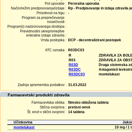
Pot uporabe :
Peroralna uporaba
Način/režim predpisovanja/izdaje :
Rp - Predpisovanje in izdaja zdravila j
Prisotnost na trgu :
-
Program za preprečevanje
nosečnosti :
Program(i) nadzorovanega dostopa :
Previdnostni ukrep/omejitve
enkratne izdaje zdravila :
Vrsta postopka :
DCP - decentralizirani postopek
ATC oznaka :
R03DC03
R
ZDRAVILA ZA BOLE
R03
ZDRAVILA ZA OBS
R03D
Druga sistemska zdr
R03DC
Antagonisti levkotr
R03DC03
montelukast
Zadnja sprememba podatkov :
31.03.2022
Farmacevtski produkti zdravila
Farmacevtska oblika :
filmsko obložena tableta
Stična ovojnina :
pretisni omot
Št. enot v stični ovojnini :
14 tableta
Učinkovina
Jakos
montelukast
10 mg / 1 