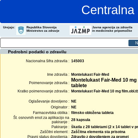
Centralna 
Urejajo:
Republika Slovenija
Javna agencija za zdravila
Ministrstvo za zdravje
in medicinske pripomočke
Podrobni podatki o zdravilu
Nacionalna šifra zdravila :
145003
Ime zdravila :
Montelukast Fair-Med
Montelukast Fair-Med 10 mg
Poimenovanje zdravila :
tablete
Kratko poimenovanje zdravila :
Montelukast Fair-Med 10 mg film.obl.tb
Oglaševanje dovoljeno :
NE
Originator :
NE
Farmacevtska oblika :
filmsko obložena tableta
Št. osnovnih enot za aplikacijo na
28 kapsula
pakiranje :
Pakiranje :
škatla z 28 tabletami (2 x 14 tablet v
Zaščitni element :
Zaščitna elementa sta prisotna
Pravni status dovoljenja :
Zdravilo z dovoljenjem za promet