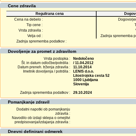
Cene zdravila
Regulirana cena
Dogovo
Cena na debelo :
Dogovorje
Tip cene :
Vrsta zdravila :
Velja od :
Zadnja sprememba po
Zadnja sprememba podatkov :
Dovoljenje za promet z zdravilom
Vrsta postopka :
Nedoločeno
Št. in datum odločbe/potrdila :
/ 11.04.2012
Datum preneh. trženja zdravila :
11.10.2014
Imetnik dovoljenja / potrdila :
LENIS d.o.o.
Litostrojska cesta 52
1000 Ljubljana
Slovenija
Zadnja sprememba podatkov :
29.10.2024
Pomanjkanje zdravil
Dodatni napotki ob pomanjkanju
zdravila :
Navodilo ob izdaji sklepa o omejitvi
predpisovanja/izdajanja zdravila :
Dnevni definirani odmerek