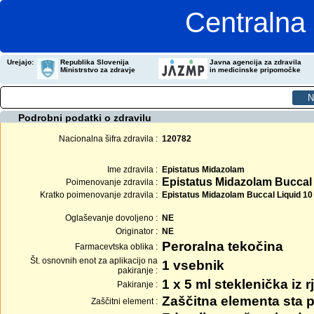
Centralna 
Urejajo:
Republika Slovenija
Javna agencija za zdravila
Ministrstvo za zdravje
in medicinske pripomočke
Podrobni podatki o zdravilu
Nacionalna šifra zdravila :
120782
Ime zdravila :
Epistatus Midazolam
Epistatus Midazolam Buccal
Poimenovanje zdravila :
Kratko poimenovanje zdravila :
Epistatus Midazolam Buccal Liquid 10
Oglaševanje dovoljeno :
NE
Originator :
NE
Peroralna tekočina
Farmacevtska oblika :
Št. osnovnih enot za aplikacijo na
1 vsebnik
pakiranje :
1 x 5 ml steklenička iz 
Pakiranje :
Zaščitna elementa sta p
Zaščitni element :