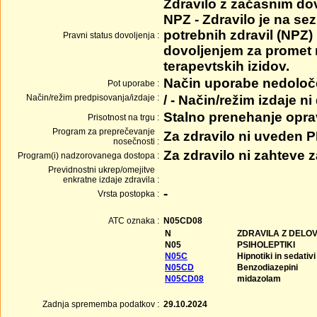
Zdravilo z začasnim do
NPZ - Zdravilo je na se
potrebnih zdravil (NPZ) 
Pravni status dovoljenja :
dovoljenjem za promet
terapevtskih izidov.
Način uporabe nedolo
Pot uporabe :
Način/režim predpisovanja/izdaje :
/ - Način/režim izdaje ni
Stalno prenehanje opra
Prisotnost na trgu :
Program za preprečevanje
Za zdravilo ni uveden 
nosečnosti :
Za zdravilo ni zahteve
Program(i) nadzorovanega dostopa :
Previdnostni ukrep/omejitve
enkratne izdaje zdravila :
-
Vrsta postopka :
ATC oznaka :
N05CD08
N
ZDRAVILA Z DELO
N05
PSIHOLEPTIKI
N05C
Hipnotiki in sedativi
N05CD
Benzodiazepini
N05CD08
midazolam
Zadnja sprememba podatkov :
29.10.2024