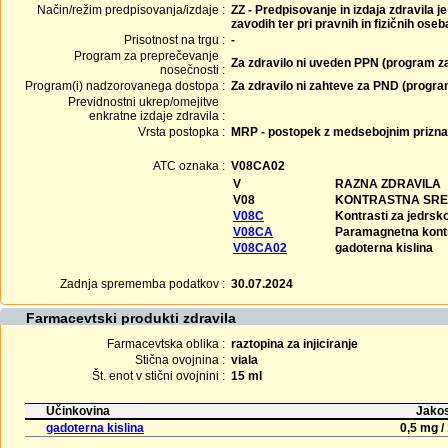
Način/režim predpisovanja/izdaje :
ZZ - Predpisovanje in izdaja zdravila j
zavodih ter pri pravnih in fizičnih ose
Prisotnost na trgu :
-
Program za preprečevanje
Za zdravilo ni uveden PPN (program z
nosečnosti :
Program(i) nadzorovanega dostopa :
Za zdravilo ni zahteve za PND (progr
Previdnostni ukrep/omejitve
enkratne izdaje zdravila :
Vrsta postopka :
MRP - postopek z medsebojnim prizn
ATC oznaka :
V08CA02
V
RAZNA ZDRAVILA
V08
KONTRASTNA SRE
V08C
Kontrasti za jedrs
V08CA
Paramagnetna kont
V08CA02
gadoterna kislina
Zadnja sprememba podatkov :
30.07.2024
Farmacevtski produkti zdravila
Farmacevtska oblika :
raztopina za injiciranje
Stična ovojnina :
viala
Št. enot v stični ovojnini :
15 ml
Učinkovina
Jakos
gadoterna kislina
0,5 mg /