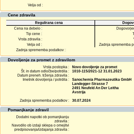
Velja od :
Cene zdravila
Regulirana cena
Dogovo
Cena na debelo :
Dogovorje
Tip cene :
Vrsta zdravila :
Velja od :
Zadnja sprememba po
Zadnja sprememba podatkov :
Dovoljenje za promet z zdravilom
Vrsta postopka :
Novo dovoljenje za promet
Št. in datum odločbe/potrdila :
1010-115/2021-12 31.01.2023
Datum preneh. trženja zdravila :
Imetnik dovoljenja / potrdila :
Sanochemia Pharmazeutika GmbH
Landegger-Strasse 7
2491 Neufeld An Der Leitha
Avstrija
Zadnja sprememba podatkov :
30.07.2024
Pomanjkanje zdravil
Dodatni napotki ob pomanjkanju
zdravila :
Navodilo ob izdaji sklepa o omejitvi
predpisovanja/izdajanja zdravila :