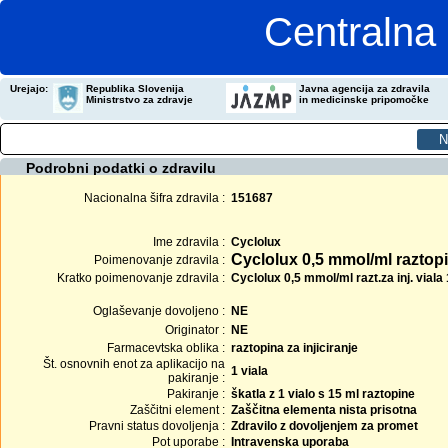
Centralna 
Urejajo:
Republika Slovenija
Javna agencija za zdravila
Ministrstvo za zdravje
in medicinske pripomočke
Podrobni podatki o zdravilu
Nacionalna šifra zdravila :
151687
Ime zdravila :
Cyclolux
Cyclolux 0,5 mmol/ml raztopin
Poimenovanje zdravila :
Kratko poimenovanje zdravila :
Cyclolux 0,5 mmol/ml razt.za inj. viala
Oglaševanje dovoljeno :
NE
Originator :
NE
Farmacevtska oblika :
raztopina za injiciranje
Št. osnovnih enot za aplikacijo na
1 viala
pakiranje :
Pakiranje :
škatla z 1 vialo s 15 ml raztopine
Zaščitni element :
Zaščitna elementa nista prisotna
Pravni status dovoljenja :
Zdravilo z dovoljenjem za promet
Pot uporabe :
Intravenska uporaba