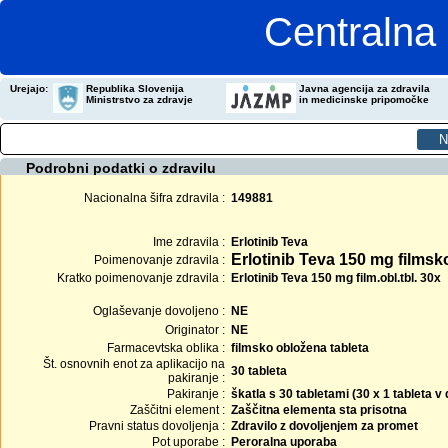
Centralna 
Urejajo:
Republika Slovenija
Javna agencija za zdravila
Ministrstvo za zdravje
in medicinske pripomočke
Podrobni podatki o zdravilu
Nacionalna šifra zdravila :
149881
Ime zdravila :
Erlotinib Teva
Erlotinib Teva 150 mg filmsk
Poimenovanje zdravila :
Kratko poimenovanje zdravila :
Erlotinib Teva 150 mg film.obl.tbl. 30x
Oglaševanje dovoljeno :
NE
Originator :
NE
Farmacevtska oblika :
filmsko obložena tableta
Št. osnovnih enot za aplikacijo na
30 tableta
pakiranje :
Pakiranje :
škatla s 30 tabletami (30 x 1 tableta
Zaščitni element :
Zaščitna elementa sta prisotna
Pravni status dovoljenja :
Zdravilo z dovoljenjem za promet
Pot uporabe :
Peroralna uporaba