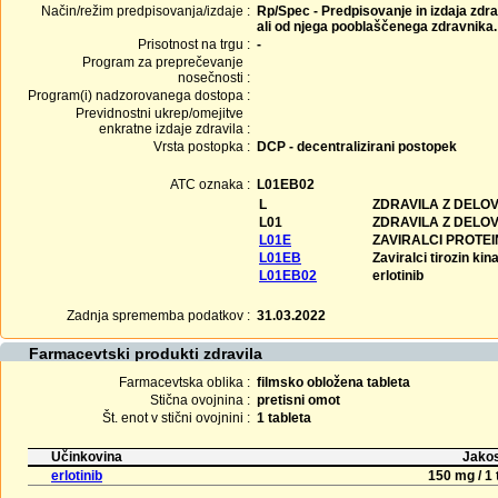
Način/režim predpisovanja/izdaje :
Rp/Spec - Predpisovanje in izdaja zdra
ali od njega pooblaščenega zdravnika.
Prisotnost na trgu :
-
Program za preprečevanje
nosečnosti :
Program(i) nadzorovanega dostopa :
Previdnostni ukrep/omejitve
enkratne izdaje zdravila :
Vrsta postopka :
DCP - decentralizirani postopek
ATC oznaka :
L01EB02
L
ZDRAVILA Z DELO
L01
ZDRAVILA Z DELO
L01E
ZAVIRALCI PROTEI
L01EB
Zaviralci tirozin ki
L01EB02
erlotinib
Zadnja sprememba podatkov :
31.03.2022
Farmacevtski produkti zdravila
Farmacevtska oblika :
filmsko obložena tableta
Stična ovojnina :
pretisni omot
Št. enot v stični ovojnini :
1 tableta
Učinkovina
Jakos
erlotinib
150 mg / 1 