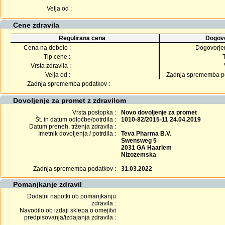
Velja od :
Cene zdravila
Regulirana cena
Dogovo
Cena na debelo :
Dogovorje
Tip cene :
Vrsta zdravila :
Velja od :
Zadnja sprememba po
Zadnja sprememba podatkov :
Dovoljenje za promet z zdravilom
Vrsta postopka :
Novo dovoljenje za promet
Št. in datum odločbe/potrdila :
1010-82/2015-11 24.04.2019
Datum preneh. trženja zdravila :
Imetnik dovoljenja / potrdila :
Teva Pharma B.V.
Swensweg 5
2031 GA Haarlem
Nizozemska
Zadnja sprememba podatkov :
31.03.2022
Pomanjkanje zdravil
Dodatni napotki ob pomanjkanju
zdravila :
Navodilo ob izdaji sklepa o omejitvi
predpisovanja/izdajanja zdravila :