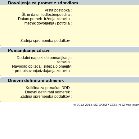
Dovoljenje za promet z zdravilom
Vrsta postopka :
Št. in datum odločbe/potrdila :
Datum preneh. trženja zdravila :
Imetnik dovoljenja / potrdila :
Zadnja sprememba podatkov :
Pomanjkanje zdravil
Dodatni napotki ob pomanjkanju
zdravila :
Navodilo ob izdaji sklepa o omejitvi
predpisovanja/izdajanja zdravila :
Dnevni definirani odmerek
Količina za preračun DDD :
Dnevni definirani odmerek :
Zadnja sprememba podatkov :
© 2012-2014 MZ JAZMP ZZZS NIJZ Vse pravice 