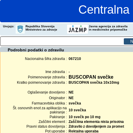
Centralna 
Urejajo:
Republika Slovenija
Javna agencija za zdravila
Ministrstvo za zdravje
in medicinske pripomočke
Podrobni podatki o zdravilu
Nacionalna šifra zdravila :
067210
Ime zdravila :
-
BUSCOPAN svečke
Poimenovanje zdravila :
Kratko poimenovanje zdravila :
BUSCOPAN svečka 10x10mg
Oglaševanje dovoljeno :
NE
Originator :
NE
Farmacevtska oblika :
svečka
Št. osnovnih enot za aplikacijo na
10 svečka
pakiranje :
Pakiranje :
10 svečk po 10 mg
Zaščitni element :
Zaščitna elementa nista prisotna
Pravni status dovoljenja :
Zdravilo z dovoljenjem za promet
Pot uporabe :
Rektalna uporaba