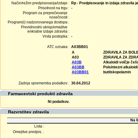
Način/režim predpisovanja/izdaje :
Rp - Predpisovanje in izdaja zdravila j
Prisotnost na trgu :
-
Program za preprečevanje
nosečnosti :
Program(i) nadzorovanega dostopa :
Previdnostni ukrep/omejitve
enkratne izdaje zdravila :
Vrsta postopka :
-
ATC oznaka :
A03BB01
A
ZDRAVILA ZA BOLE
A03
ZDRAVILA ZA ZDR
A03B
Alkaloidi volčje češ
A03BB
Polsintezni alkaloi
A03BB01
butilskopolamin
Zadnja sprememba podatkov :
30.04.2012
Farmacevtski produkti zdravila
Ni podatkov.
Razvrstitev zdravila
Na l
Lista :
Omejitve predpis. :