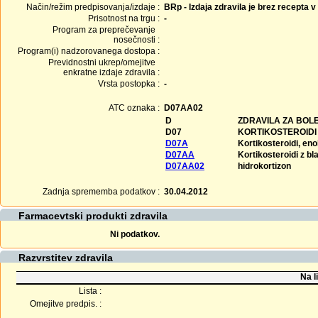
Način/režim predpisovanja/izdaje :
BRp - Izdaja zdravila je brez recepta v
Prisotnost na trgu :
-
Program za preprečevanje
nosečnosti :
Program(i) nadzorovanega dostopa :
Previdnostni ukrep/omejitve
enkratne izdaje zdravila :
Vrsta postopka :
-
ATC oznaka :
D07AA02
D
ZDRAVILA ZA BOL
D07
KORTIKOSTEROIDI 
D07A
Kortikosteroidi, e
D07AA
Kortikosteroidi z b
D07AA02
hidrokortizon
Zadnja sprememba podatkov :
30.04.2012
Farmacevtski produkti zdravila
Ni podatkov.
Razvrstitev zdravila
Na l
Lista :
Omejitve predpis. :