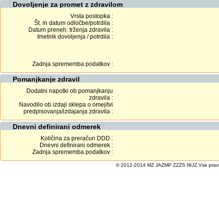
Dovoljenje za promet z zdravilom
Vrsta postopka :
Št. in datum odločbe/potrdila :
Datum preneh. trženja zdravila :
Imetnik dovoljenja / potrdila :
Zadnja sprememba podatkov :
Pomanjkanje zdravil
Dodatni napotki ob pomanjkanju
zdravila :
Navodilo ob izdaji sklepa o omejitvi
predpisovanja/izdajanja zdravila :
Dnevni definirani odmerek
Količina za preračun DDD :
Dnevni definirani odmerek :
Zadnja sprememba podatkov :
© 2012-2014 MZ JAZMP ZZZS NIJZ Vse pravice 