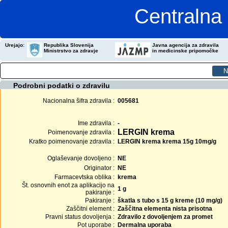
Centralna 
Urejajo:
Republika Slovenija
Javna agencija za zdravila
Ministrstvo za zdravje
in medicinske pripomočke
Podrobni podatki o zdravilu
Nacionalna šifra zdravila :
005681
Ime zdravila :
-
LERGIN krema
Poimenovanje zdravila :
Kratko poimenovanje zdravila :
LERGIN krema krema 15g 10mg/g
Oglaševanje dovoljeno :
NE
Originator :
NE
Farmacevtska oblika :
krema
Št. osnovnih enot za aplikacijo na
1 g
pakiranje :
Pakiranje :
škatla s tubo s 15 g kreme (10 mg/g)
Zaščitni element :
Zaščitna elementa nista prisotna
Pravni status dovoljenja :
Zdravilo z dovoljenjem za promet
Pot uporabe :
Dermalna uporaba