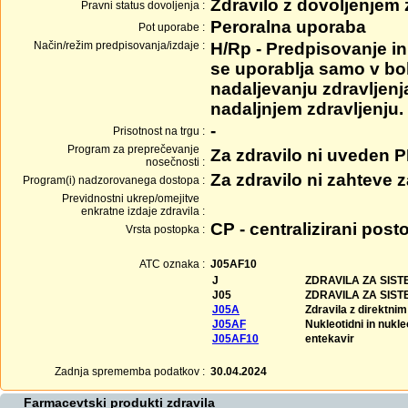
Zdravilo z dovoljenjem
Pravni status dovoljenja :
Peroralna uporaba
Pot uporabe :
Način/režim predpisovanja/izdaje :
H/Rp - Predpisovanje in 
se uporablja samo v bol
nadaljevanju zdravljenj
nadaljnjem zdravljenju.
-
Prisotnost na trgu :
Program za preprečevanje
Za zdravilo ni uveden 
nosečnosti :
Za zdravilo ni zahteve
Program(i) nadzorovanega dostopa :
Previdnostni ukrep/omejitve
enkratne izdaje zdravila :
CP - centralizirani post
Vrsta postopka :
ATC oznaka :
J05AF10
J
ZDRAVILA ZA SIS
J05
ZDRAVILA ZA SIS
J05A
Zdravila z direktni
J05AF
Nukleotidni in nukle
J05AF10
entekavir
Zadnja sprememba podatkov :
30.04.2024
Farmacevtski produkti zdravila