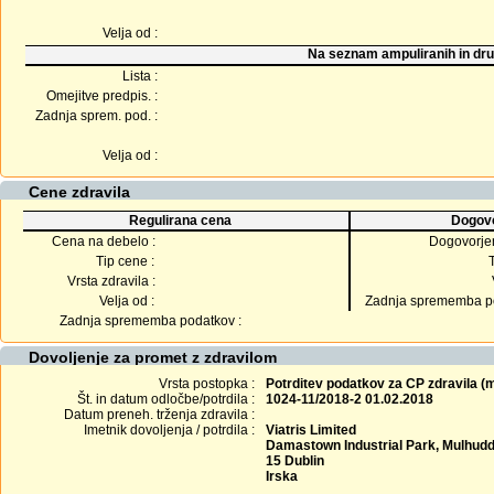
Velja od :
Na seznam ampuliranih in dru
Lista :
Omejitve predpis. :
Zadnja sprem. pod. :
Velja od :
Cene zdravila
Regulirana cena
Dogovo
Cena na debelo :
Dogovorje
Tip cene :
Vrsta zdravila :
Velja od :
Zadnja sprememba po
Zadnja sprememba podatkov :
Dovoljenje za promet z zdravilom
Vrsta postopka :
Potrditev podatkov za CP zdravila 
Št. in datum odločbe/potrdila :
1024-11/2018-2 01.02.2018
Datum preneh. trženja zdravila :
Imetnik dovoljenja / potrdila :
Viatris Limited
Damastown Industrial Park, Mulhudd
15 Dublin
Irska