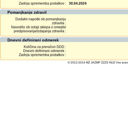
Zadnja sprememba podatkov :
30.04.2024
Pomanjkanje zdravil
Dodatni napotki ob pomanjkanju
zdravila :
Navodilo ob izdaji sklepa o omejitvi
predpisovanja/izdajanja zdravila :
Dnevni definirani odmerek
Količina za preračun DDD :
Dnevni definirani odmerek :
Zadnja sprememba podatkov :
© 2012-2014 MZ JAZMP ZZZS NIJZ Vse pravice 