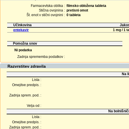
Farmacevtska oblika :
filmsko obložena tableta
Stična ovojnina :
pretisni omot
Št. enot v stični ovojnini :
0 tableta
Učinkovina
Jakos
entekavir
1 mg / 1 t
Pomožna snov
Ni podatka
Zadnja sprememba podatkov :
Razvrstitev zdravila
Na l
Lista :
Omejitve predpis. :
Zadnja sprem. pod. :
Velja od :
Na bolnišnič
Lista :
Omejitve predpis. :
Zadnja sprem. pod. :