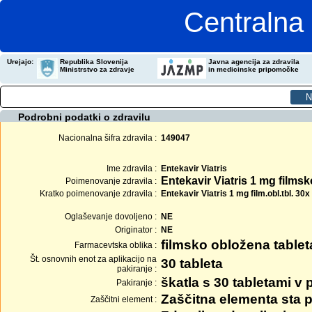
Centralna 
Urejajo:
Republika Slovenija
Javna agencija za zdravila
Ministrstvo za zdravje
in medicinske pripomočke
Podrobni podatki o zdravilu
Nacionalna šifra zdravila :
149047
Ime zdravila :
Entekavir Viatris
Entekavir Viatris 1 mg films
Poimenovanje zdravila :
Kratko poimenovanje zdravila :
Entekavir Viatris 1 mg film.obl.tbl. 30x
Oglaševanje dovoljeno :
NE
Originator :
NE
filmsko obložena tablet
Farmacevtska oblika :
Št. osnovnih enot za aplikacijo na
30 tableta
pakiranje :
škatla s 30 tabletami v 
Pakiranje :
Zaščitna elementa sta p
Zaščitni element :