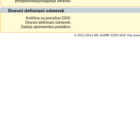
predpisovanja/izdajanja zdravila :
Dnevni definirani odmerek
Količina za preračun DDD :
Dnevni definirani odmerek :
Zadnja sprememba podatkov :
© 2012-2014 MZ JAZMP ZZZS NIJZ Vse pravice 