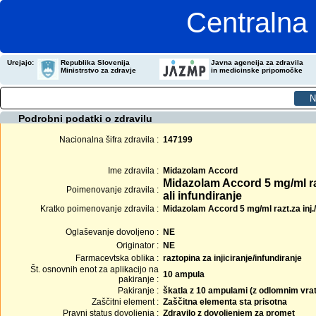
Centralna 
Urejajo:
Republika Slovenija
Javna agencija za zdravila
Ministrstvo za zdravje
in medicinske pripomočke
Podrobni podatki o zdravilu
Nacionalna šifra zdravila :
147199
Ime zdravila :
Midazolam Accord
Midazolam Accord 5 mg/ml raz
Poimenovanje zdravila :
ali infundiranje
Kratko poimenovanje zdravila :
Midazolam Accord 5 mg/ml razt.za inj./
Oglaševanje dovoljeno :
NE
Originator :
NE
Farmacevtska oblika :
raztopina za injiciranje/infundiranje
Št. osnovnih enot za aplikacijo na
10 ampula
pakiranje :
Pakiranje :
škatla z 10 ampulami (z odlomnim vra
Zaščitni element :
Zaščitna elementa sta prisotna
Pravni status dovoljenja :
Zdravilo z dovoljenjem za promet