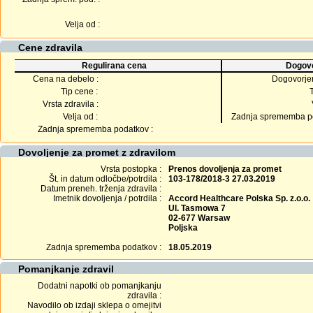
Velja od :
Cene zdravila
Regulirana cena
Dogovo
Cena na debelo :
Dogovorje
Tip cene :
Vrsta zdravila :
Velja od :
Zadnja sprememba po
Zadnja sprememba podatkov :
Dovoljenje za promet z zdravilom
Vrsta postopka :
Prenos dovoljenja za promet
Št. in datum odločbe/potrdila :
103-178/2018-3 27.03.2019
Datum preneh. trženja zdravila :
Imetnik dovoljenja / potrdila :
Accord Healthcare Polska Sp. z.o.o.
Ul. Tasmowa 7
02-677 Warsaw
Poljska
Zadnja sprememba podatkov :
18.05.2019
Pomanjkanje zdravil
Dodatni napotki ob pomanjkanju
zdravila :
Navodilo ob izdaji sklepa o omejitvi