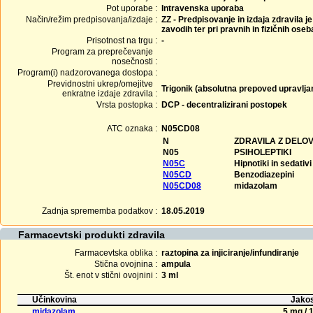
Pot uporabe :
Intravenska uporaba
Način/režim predpisovanja/izdaje :
ZZ - Predpisovanje in izdaja zdravila j
zavodih ter pri pravnih in fizičnih ose
Prisotnost na trgu :
-
Program za preprečevanje
nosečnosti :
Program(i) nadzorovanega dostopa :
Previdnostni ukrep/omejitve
Trigonik (absolutna prepoved upravljan
enkratne izdaje zdravila :
Vrsta postopka :
DCP - decentralizirani postopek
ATC oznaka :
N05CD08
N
ZDRAVILA Z DELO
N05
PSIHOLEPTIKI
N05C
Hipnotiki in sedativi
N05CD
Benzodiazepini
N05CD08
midazolam
Zadnja sprememba podatkov :
18.05.2019
Farmacevtski produkti zdravila
Farmacevtska oblika :
raztopina za injiciranje/infundiranje
Stična ovojnina :
ampula
Št. enot v stični ovojnini :
3 ml
Učinkovina
Jakos
midazolam
5 mg / 