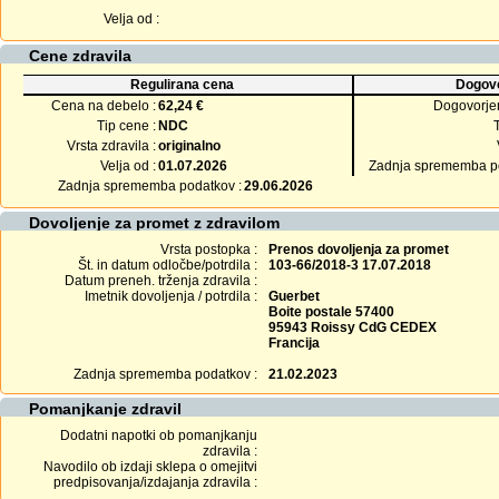
Velja od :
Cene zdravila
Regulirana cena
Dogovo
Cena na debelo :
62,24 €
Dogovorje
Tip cene :
NDC
Vrsta zdravila :
originalno
Velja od :
01.07.2026
Zadnja sprememba po
Zadnja sprememba podatkov :
29.06.2026
Dovoljenje za promet z zdravilom
Vrsta postopka :
Prenos dovoljenja za promet
Št. in datum odločbe/potrdila :
103-66/2018-3 17.07.2018
Datum preneh. trženja zdravila :
Imetnik dovoljenja / potrdila :
Guerbet
Boite postale 57400
95943 Roissy CdG CEDEX
Francija
Zadnja sprememba podatkov :
21.02.2023
Pomanjkanje zdravil
Dodatni napotki ob pomanjkanju
zdravila :
Navodilo ob izdaji sklepa o omejitvi
predpisovanja/izdajanja zdravila :