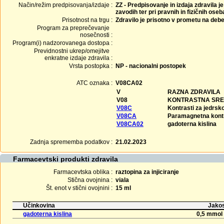
Način/režim predpisovanja/izdaje :
ZZ - Predpisovanje in izdaja zdravila j
zavodih ter pri pravnih in fizičnih ose
Prisotnost na trgu :
Zdravilo je prisotno v prometu na debe
Program za preprečevanje
nosečnosti :
Program(i) nadzorovanega dostopa :
Previdnostni ukrep/omejitve
enkratne izdaje zdravila :
Vrsta postopka :
NP - nacionalni postopek
ATC oznaka :
V08CA02
V
RAZNA ZDRAVILA
V08
KONTRASTNA SRE
V08C
Kontrasti za jedrs
V08CA
Paramagnetna kont
V08CA02
gadoterna kislina
Zadnja sprememba podatkov :
21.02.2023
Farmacevtski produkti zdravila
Farmacevtska oblika :
raztopina za injiciranje
Stična ovojnina :
viala
Št. enot v stični ovojnini :
15 ml
Učinkovina
Jakos
gadoterna kislina
0,5 mmol 