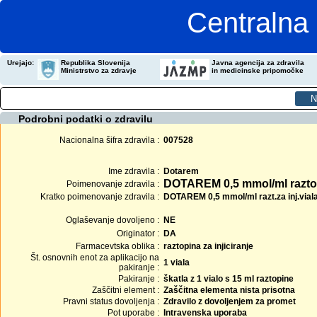
Centralna 
Urejajo:
Republika Slovenija
Javna agencija za zdravila
Ministrstvo za zdravje
in medicinske pripomočke
Podrobni podatki o zdravilu
Nacionalna šifra zdravila :
007528
Ime zdravila :
Dotarem
DOTAREM 0,5 mmol/ml raztopi
Poimenovanje zdravila :
Kratko poimenovanje zdravila :
DOTAREM 0,5 mmol/ml razt.za inj.vial
Oglaševanje dovoljeno :
NE
Originator :
DA
Farmacevtska oblika :
raztopina za injiciranje
Št. osnovnih enot za aplikacijo na
1 viala
pakiranje :
Pakiranje :
škatla z 1 vialo s 15 ml raztopine
Zaščitni element :
Zaščitna elementa nista prisotna
Pravni status dovoljenja :
Zdravilo z dovoljenjem za promet
Pot uporabe :
Intravenska uporaba